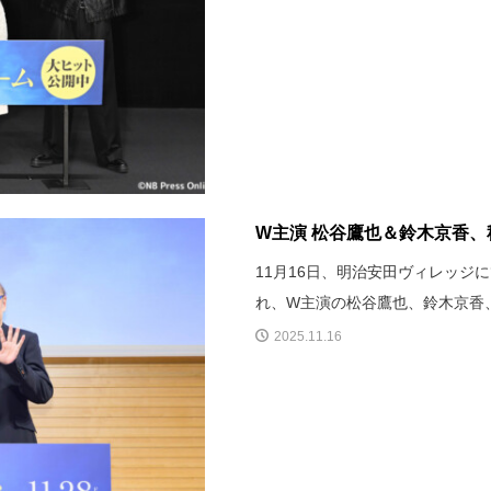
W主演 松谷鷹也＆鈴木京香、
11月16日、明治安田ヴィレッ
れ、W主演の松谷鷹也、鈴木京香
2025.11.16