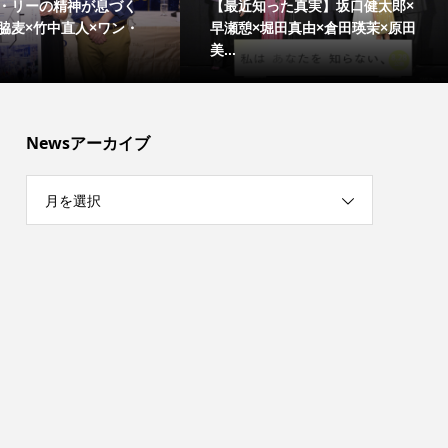
・リーの精神が息づく
【最近知った真実】坂口健太郎×
脇麦×竹中直人×ワン・
早瀬憩×堀田真由×倉田瑛茉×原田
美...
Newsアーカイブ
月を選択