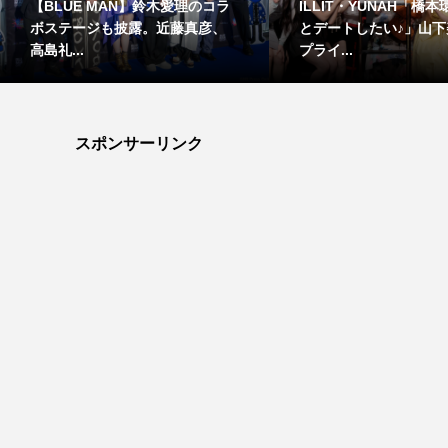
【BLUE MAN】鈴木愛理のコラ
ILLIT・YUNAH「橋
ボステージも披露。近藤真彦、
とデートしたい♪」山下
高島礼...
プライ...
スポンサーリンク