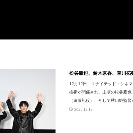
松谷鷹也、鈴木京香、草川拓弥
12月12日、ユナイテッド・シ
挨拶が開催され、主演の松谷鷹也
（遠藤礼役）、そして秋山純監督
2025.12.13