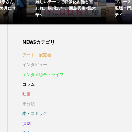
本環奈さん
難しいテーマで映像化困難と言
ブルース
美月にサ
われ、構想18年。西島秀俊×黒木
現場？門
華×...
チイ...
NEWSカテゴリ
アート・展覧会
インタビュー
エンタメ総合・ライフ
コラム
映画
未分類
本・コミック
演劇