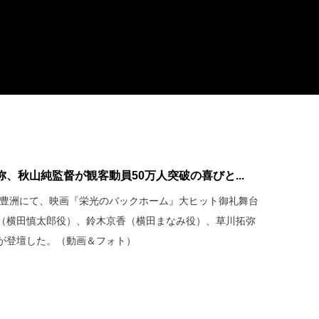
、秋山純監督が観客動員50万人突破の喜びと...
ネマ豊洲にて、映画『栄光のバックホーム』大ヒット御礼舞台
（横田慎太郎役）、鈴木京香（横田まなみ役）、草川拓弥
が登壇した。（動画＆フォト）