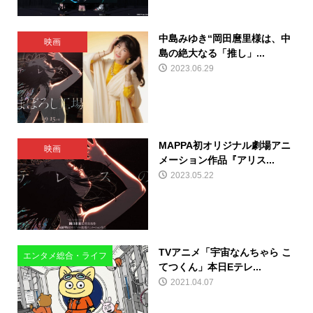
中島みゆき“岡田麿里様は、中
映画
島の絶大なる「推し」...
2023.06.29
MAPPA初オリジナル劇場アニ
映画
メーション作品『アリス...
2023.05.22
TVアニメ「宇宙なんちゃら こ
エンタメ総合・ライフ
てつくん」本日Eテレ...
2021.04.07