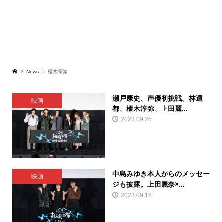
News
榎木淳弥
瀬戸康史、声優初挑戦。林遣
映画
都、榎木淳弥、上田麗...
2023.09.25
中島みゆき本人からのメッセー
映画
ジも披露。上田麗奈×...
2023.09.18