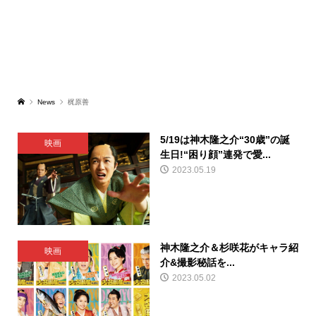
News
梶原善
5/19は神木隆之介“30歳”の誕
映画
生日!“困り顔”連発で愛...
2023.05.19
神木隆之介＆杉咲花がキャラ紹
映画
介&撮影秘話を...
2023.05.02