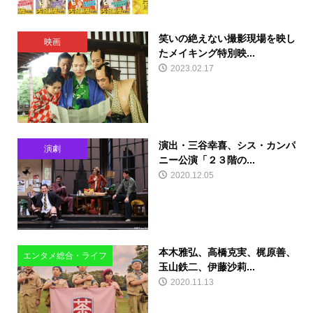
笑いの絶えない撮影現場を映し
映画
たメイキング特別映...
2023.02.17
演出・三谷幸喜、シス・カンパ
演劇
ニー公演「２３階の...
2020.12.05
本木雅弘、高橋克実、梶原善、
エンタメ総合・ライフ
玉山鉄二、伊藤沙莉...
2020.11.13