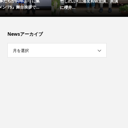
事たちが50年ぶりに集
竹しのぶ×三浦友和W主演、共演
ン’75』舞台挨拶で...
に櫻井...
Newsアーカイブ
月を選択