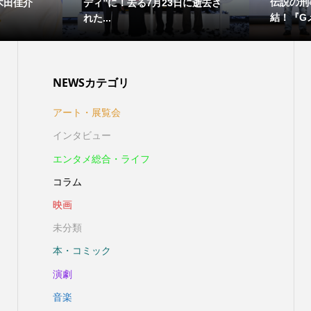
伝説の刑
木田佳介
ディ”に！去る7月23日に逝去さ
結！『Gメ
れた...
NEWSカテゴリ
アート・展覧会
インタビュー
エンタメ総合・ライフ
コラム
映画
未分類
本・コミック
演劇
音楽