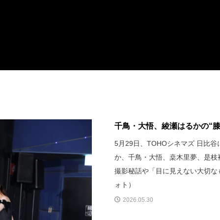
千鳥・大悟、綾瀬はるかの“膝
5月29日、TOHOシネマズ 日
か、千鳥・大悟、桒木里夢、是枝
撮影秘話や「目に見えない大切な
ォト）
2026.05.30