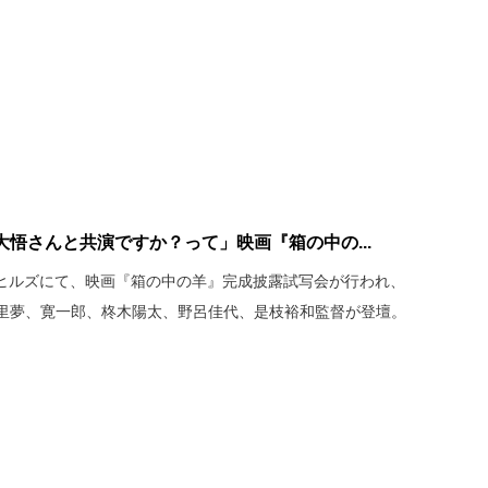
悟さんと共演ですか？って」映画『箱の中の...
本木ヒルズにて、映画『箱の中の羊』完成披露試写会が行われ、
里夢、寛一郎、柊木陽太、野呂佳代、是枝裕和監督が登壇。