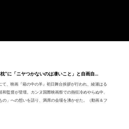
枕”に「ニヤつかないのは凄いこと」と自画自...
比谷にて、映画『箱の中の羊』初日舞台挨拶が行われ、綾瀬はる
裕和監督が登壇。カンヌ国際映画祭での熱狂冷めやらぬ中、
もの」への想いを語り、満席の会場を沸かせた。（動画＆フ