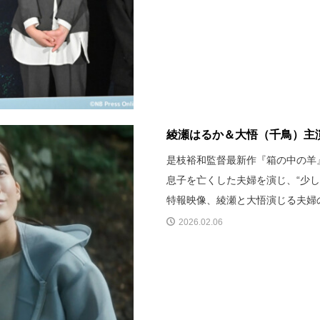
綾瀬はるか＆大悟（千鳥）主演
是枝裕和監督最新作『箱の中の羊
息子を亡くした夫婦を演じ、“少
特報映像、綾瀬と大悟演じる夫婦
2026.02.06