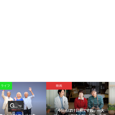
・ライフ
映画
「今日もぼけ日和ですね」―大