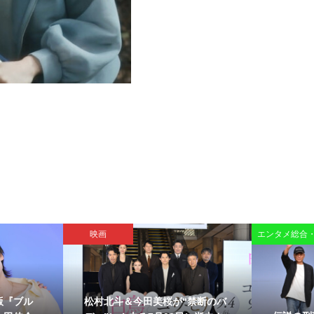
映画
エンタメ総合
版『ブル
松村北斗＆今田美桜が“禁断のバ