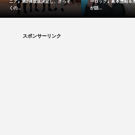
ニア』第2弾放送決定し、さっそ
ーロック』富本惣昭＆
くの...
が語...
スポンサーリンク