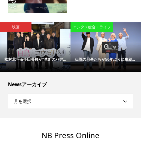
映画
エンタメ総合・ライフ
松村北斗＆今田美桜が“禁断のバデ...
伝説の刑事たちが50年ぶりに集結...
Newsアーカイブ
月を選択
NB Press Online