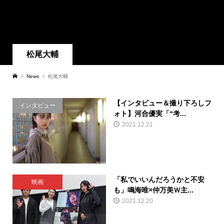
松尾大輔
News
松尾大輔
【インタビュー＆撮り下ろしフ
インタビュー
ォト】河合優実「“考...
2021.12.21
「私でいいんだろうかと不安
映画
も」鳴海唯×仲万美Ｗ主...
2021.12.20