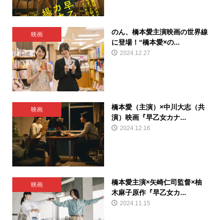
のん、橋本愛主演映画の世界線
映画
に登場！“橋本愛×の...
2024.12.27
橋本愛（主演）×中川大志（共
映画
演）映画『早乙女カナ...
2024.12.16
橋本愛主演×矢崎仁司監督×柚
映画
木麻子原作『早乙女カ...
2024.11.15