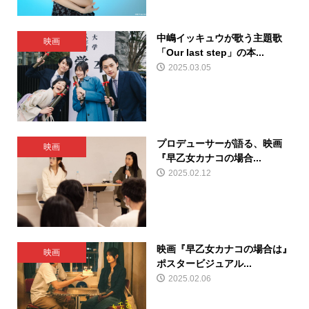
中嶋イッキュウが歌う主題歌
映画
「Our last step」の本...
2025.03.05
プロデューサーが語る、映画
映画
『早乙女カナコの場合...
2025.02.12
映画『早乙女カナコの場合は』
映画
ポスタービジュアル...
2025.02.06