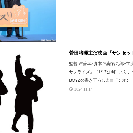
菅田将暉主演映画『サンセット
監督 岸善幸×脚本 宮藤官九郎×
サンライズ』（1/17公開）より
BOYZの書き下ろし楽曲「シオ
2024.11.14