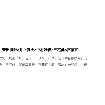
菅田将暉×井上真央×中村雅俊×三宅健×宮藤官...
リーにて、映画『サンセット・サンライズ』初日舞台挨拶が行わ
俊、三宅健、岸善幸監督、宮藤官九郎（脚本）が登壇。（動