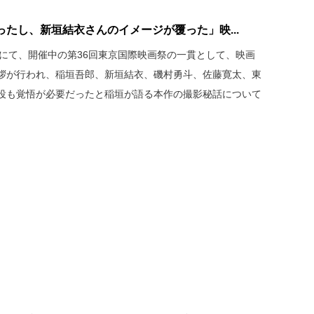
たし、新垣結衣さんのイメージが覆った」映...
比谷にて、開催中の第36回東京国際映画祭の一貫として、映画
拶が行われ、稲垣吾郎、新垣結衣、磯村勇斗、佐藤寛太、東
役も覚悟が必要だったと稲垣が語る本作の撮影秘話について