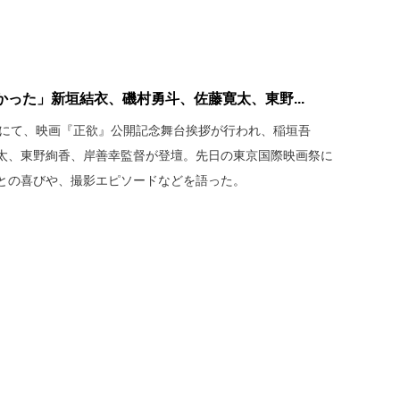
った」新垣結衣、磯村勇斗、佐藤寛太、東野...
本木にて、映画『正欲』公開記念舞台挨拶が行われ、稲垣吾
太、東野絢香、岸善幸監督が登壇。先日の東京国際映画祭に
との喜びや、撮影エピソードなどを語った。