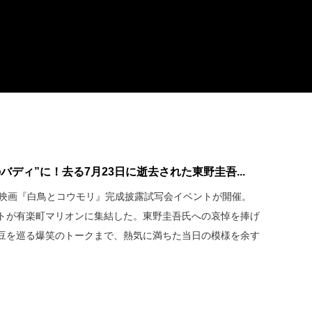
ディ”に！去る7月23日に逝去された東野圭吾...
、映画『白鳥とコウモリ』完成披露試写会イベントが開催。
トが有楽町マリオンに集結した。東野圭吾氏への哀悼を捧げ
豆を巡る爆笑のトークまで、熱気に満ちた当日の模様を余す