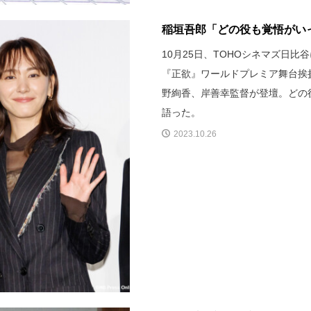
稲垣吾郎「どの役も覚悟がいっ
10月25日、TOHOシネマズ日
『正欲』ワールドプレミア舞台挨
野絢香、岸善幸監督が登壇。どの
語った。
2023.10.26