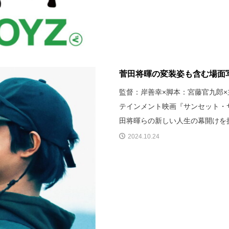
菅田将暉の変装姿も含む場面写
監督：岸善幸×脚本：宮藤官九郎
テインメント映画『サンセット・サ
田将暉らの新しい人生の幕開けを
2024.10.24