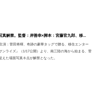
真解禁。監督：岸善幸×脚本：宮藤官九郎、移...
×主演：菅田将暉、奇跡の豪華タッグで贈る、移住エンター
ンライズ』（1/17公開）より、南三陸の海から始まる、菅
捉えた場面写真８点が解禁となった。