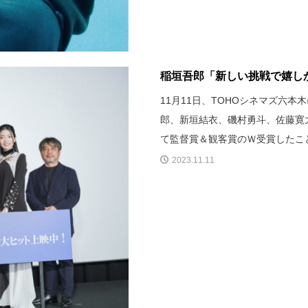
稲垣吾郎「新しい挑戦で嬉しか
11月11日、TOHOシネマズ六
郎、新垣結衣、磯村勇斗、佐藤寛
て監督賞＆観客賞のＷ受賞したこ
2023.11.11