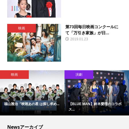
第73回毎日映画コンクールに
映画
て「万引き家族」が日...
2019.01.23
映画
演劇
福山雅治「映画あの星 は探し求め...
【BLUE MAN】鈴木愛理のコラボ
ス...
Newsアーカイブ