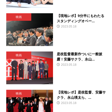
【現地レポ】9分半にもわたる
映画
スタンディングオベー...
2023.05.18
是枝監督最新作ついに一般披
映画
露！安藤サクラ、永山...
2023.05.18
【現地レポ】是枝監督、安藤サ
映画
クラ、永山瑛太ら、...
2023.05.18