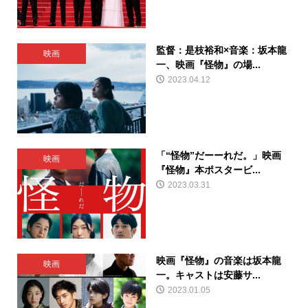
監督：是枝裕和×音楽：坂本龍
映画
一、映画『怪物』の場...
2023.04.12
「“怪物”だーーれだ。」映画
映画
『怪物』本ポスタービ...
2023.03.31
映画『怪物』の音楽は坂本龍
映画
一。キャストは安藤サ...
2023.01.05