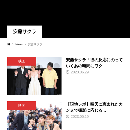
安藤サクラ
News
安藤サクラ
安藤サクラ「彼の反応にのって
映画
いくあの時間にワク...
2023.06.29
【現地レポ】晴天に恵まれたカ
映画
ンヌで撮影に応じる...
2023.05.19