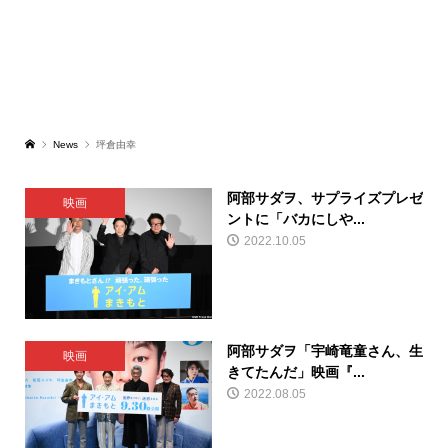
News
坪倉由幸
阿部サダヲ、サプライズプレゼ
映画
ントに「バカにしや...
2022.10.05
阿部サダヲ「宇崎竜童さん、生
映画
きてたんだ」映画『...
2022.08.05