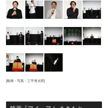
[動画・写真：三平准太郎]