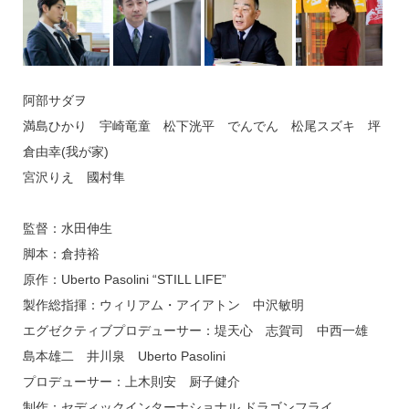
阿部サダヲ
満島ひかり 宇崎竜童 松下洸平 でんでん 松尾スズキ 坪
倉由幸(我が家)
宮沢りえ 國村隼
監督：水田伸生
脚本：倉持裕
原作：Uberto Pasolini “STILL LIFE”
製作総指揮：ウィリアム・アイアトン 中沢敏明
エグゼクティブプロデューサー：堤天心 志賀司 中西一雄
島本雄二 井川泉 Uberto Pasolini
プロデューサー：上木則安 厨子健介
制作：セディックインターナショナル ドラゴンフライ