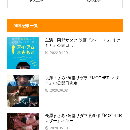
o
k
関連記事一覧
主演：阿部サダヲ 映画『アイ・アム まき
もと』公開日...
2022.04.19
長澤まさみ×阿部サダヲ『MOTHER マザ
ー』の公開日決定...
2020.06.03
長澤まさみ×阿部サダヲ最新作『MOTHER
マザー』のシー...
2020.05.13