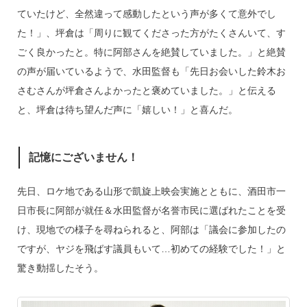
ていたけど、全然違って感動したという声が多くて意外でし
た！」、坪倉は「周りに観てくださった方がたくさんいて、す
ごく良かったと。特に阿部さんを絶賛していました。」と絶賛
の声が届いているようで、水田監督も「先日お会いした鈴木お
さむさんが坪倉さんよかったと褒めていました。」と伝える
と、坪倉は待ち望んだ声に「嬉しい！」と喜んだ。
記憶にございません！
先日、ロケ地である山形で凱旋上映会実施とともに、酒田市一
日市長に阿部が就任＆水田監督が名誉市民に選ばれたことを受
け、現地での様子を尋ねられると、阿部は「議会に参加したの
ですが、ヤジを飛ばす議員もいて…初めての経験でした！」と
驚き動揺したそう。