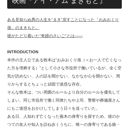
映画『アイ・アム まきもと』
ある見知らぬ男の人生を“まき”戻すことになった「おみおくり
係」のまきもと。
彼がたどり着いた“奇跡のさいご”とは――
INTRODUCTION
本作の主人公である牧本は“おみおくり係（＝お一人で亡くなっ
た方を埋葬する）”として小さな市役所で働いているが、全く空
気が読めない、人の話を聞かない、なかなか心を開かない、周
りからするとちょっと頑固で迷惑な存在。
そんな牧本は、つい周囲のルールより自分のルールを優先して
しまい、同じ市役所で働く同僚たちや上司、警察や葬儀屋さん
にもご迷惑をおかけしてしまう日々を送っていた。
ある日、人知れず亡くなった蕪木の身寄りを探すため、彼のか
つての友人や知人を訪ね歩くうちに、唯一の身寄りである娘・