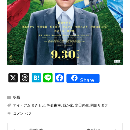
X
T
H
Li
F
Share
hr
at
n
a
e
e
e
c
映画
a
n
e
アイ・アム まきもと
,
坪倉由幸
,
我が家
,
水田伸生
,
阿部サダヲ
d
a
b
コメント:
0
s
o