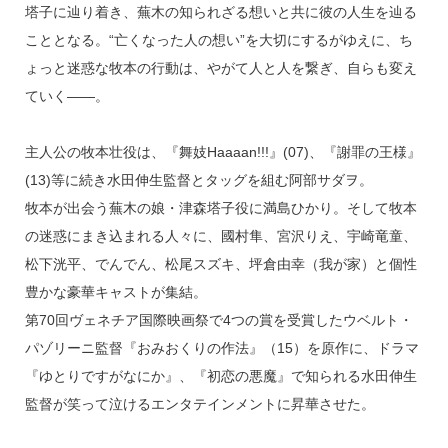
塔子に辿り着き、蕪木の知られざる想いと共に彼の人生を辿る
こととなる。“亡くなった人の想い”を大切にするがゆえに、ち
ょっと迷惑な牧本の行動は、やがて人と人を繋ぎ、自らも変え
ていく――。
主人公の牧本壮役は、『舞妓Haaaan!!!』(07)、『謝罪の王様』
(13)等に続き水田伸生監督とタッグを組む阿部サダヲ。
牧本が出会う蕪木の娘・津森塔子役に満島ひかり。そして牧本
の迷惑にまき込まれる人々に、國村隼、宮沢りえ、宇崎竜童、
松下洸平、でんでん、松尾スズキ、坪倉由幸（我が家）と個性
豊かな豪華キャストが集結。
第70回ヴェネチア国際映画祭で4つの賞を受賞したウベルト・
パゾリーニ監督『おみおくりの作法』（15）を原作に、ドラマ
『ゆとりですがなにか』、『初恋の悪魔』で知られる水田伸生
監督が笑って泣けるエンタテインメントに昇華させた。