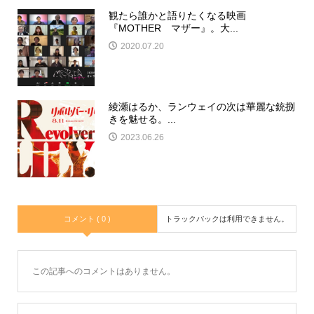
観たら誰かと語りたくなる映画
『MOTHER マザー』。大...
2020.07.20
綾瀬はるか、ランウェイの次は華麗な銃捌
きを魅せる。...
2023.06.26
コメント ( 0 )
トラックバックは利用できません。
この記事へのコメントはありません。