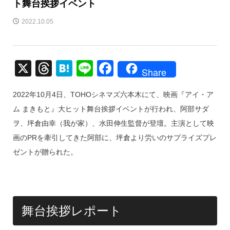
ト舞台挨拶イベント
2022.10.05
X
T
H
Li
F
Share
hr
at
n
a
2022年10月4日、TOHOシネマズ六本木にて、映画『アイ・ア
e
e
e
c
ム まきもと』大ヒット舞台挨拶イベントが行われ、阿部サダ
a
n
e
ヲ、坪倉由幸（我が家）、水田伸生監督が登壇。主演として映
d
a
b
画のPRを牽引してきた阿部に、坪倉より労いのサプライズプレ
s
o
ゼントが贈られた。
o
k
舞台挨拶レポート