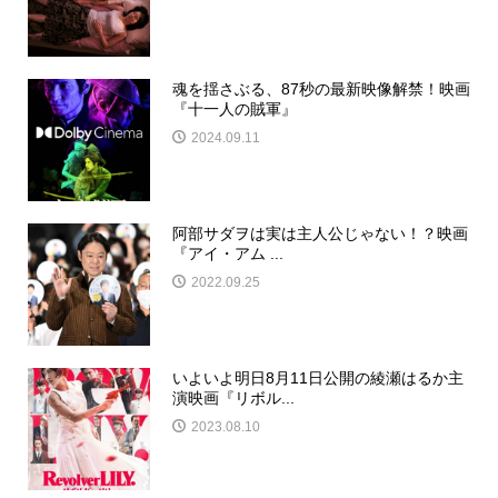
魂を揺さぶる、87秒の最新映像解禁！映画
『十一人の賊軍』
2024.09.11
阿部サダヲは実は主人公じゃない！？映画
『アイ・アム ...
2022.09.25
いよいよ明日8月11日公開の綾瀬はるか主
演映画『リボル...
2023.08.10