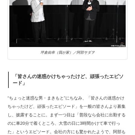
坪倉由幸（我が家）／阿部サダヲ
「皆さんの迷惑かけちゃったけど、頑張ったエピソ
ード」
“ちょっと迷惑な男・まきもと”にちなみ、「皆さんの迷惑かけ
ちゃったけど、頑張ったエピソード」を一般の皆さんより募集
し、披露することに。まず一つ目は「普段なら会社に出勤する
のに車20分で着くところ、大雪の日に3時間かけて車で行っ
た」というエピソード。会社の方にも驚かれたようで、阿部も