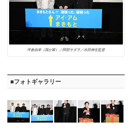
坪倉由幸（我が家）／阿部サダヲ／水田伸生監督
■フォトギャラリー