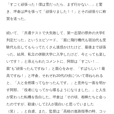
「すごく頑張った！僕は雪だったら、まず行かない…」と驚
き、坪倉は声を張って「頑張りました！！」とその頑張りに称
賛を送った。
続いて、「共通テストで大失敗して、第一志望の県外の大学E
判定だった」というエピソード。「親に飛行機代も宿泊代も受
験代も出してもらってたくさん迷惑かけたけど、最後まで頑張
った。結局、私立の併願大学に入学したけど、今とっても楽し
いです！」と添えられたコメントに、阿部は「すごい！…
親“も”頑張ったんですね！」と親心をみせ、「すばらしい！最
高ですね！」と坪倉。それぞれ20代の頃について尋ねられる
と、「人と全然喋ってなかったんです。」と意外な一面を明か
す阿部。「役者になってから喋るようになりました。」と人生
が変わった転機を告白した。坪倉は「その頃、相棒たちと会っ
たのですが、勘違いして2人が面白いと思っていました
（笑）。」と自虐。また、監督は「高校の進路指導の時、コッ