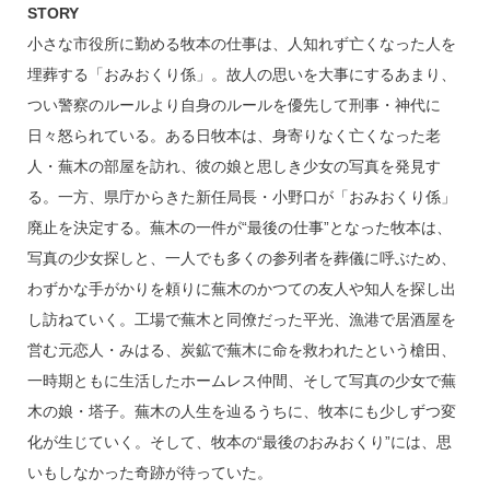
STORY
小さな市役所に勤める牧本の仕事は、人知れず亡くなった人を
埋葬する「おみおくり係」。故人の思いを大事にするあまり、
つい警察のルールより自身のルールを優先して刑事・神代に
日々怒られている。ある日牧本は、身寄りなく亡くなった老
人・蕪木の部屋を訪れ、彼の娘と思しき少女の写真を発見す
る。一方、県庁からきた新任局長・小野口が「おみおくり係」
廃止を決定する。蕪木の一件が“最後の仕事”となった牧本は、
写真の少女探しと、一人でも多くの参列者を葬儀に呼ぶため、
わずかな手がかりを頼りに蕪木のかつての友人や知人を探し出
し訪ねていく。工場で蕪木と同僚だった平光、漁港で居酒屋を
営む元恋人・みはる、炭鉱で蕪木に命を救われたという槍田、
一時期ともに生活したホームレス仲間、そして写真の少女で蕪
木の娘・塔子。蕪木の人生を辿るうちに、牧本にも少しずつ変
化が生じていく。そして、牧本の“最後のおみおくり”には、思
いもしなかった奇跡が待っていた。