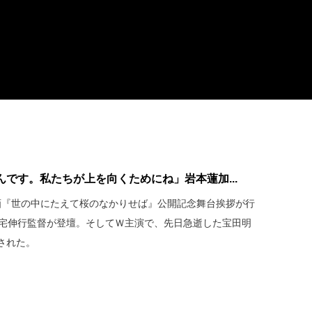
です。私たちが上を向くためにね」岩本蓮加...
映画『世の中にたえて桜のなかりせば』公開記念舞台挨拶が行
三宅伸行監督が登壇。そしてＷ主演で、先日急逝した宝田明
された。