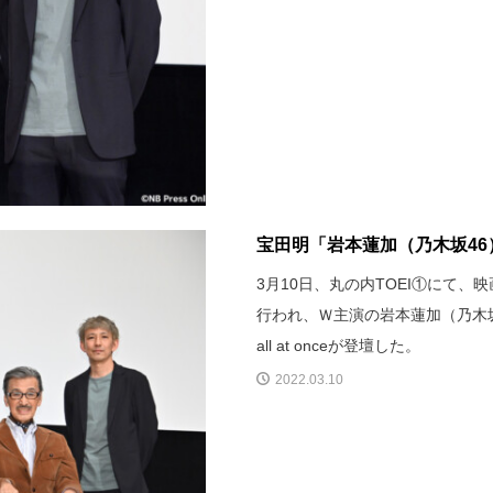
宝田明「岩本蓮加（乃木坂46
3月10日、丸の内TOEI①にて
行われ、Ｗ主演の岩本蓮加（乃木
all at onceが登壇した。
2022.03.10