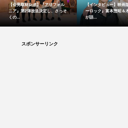
【会見取材レポ】『アリフォル
【インタビュー】映画
ニア』第2弾放送決定し、さっそ
ーロック』富本惣昭＆
くの...
が語...
スポンサーリンク