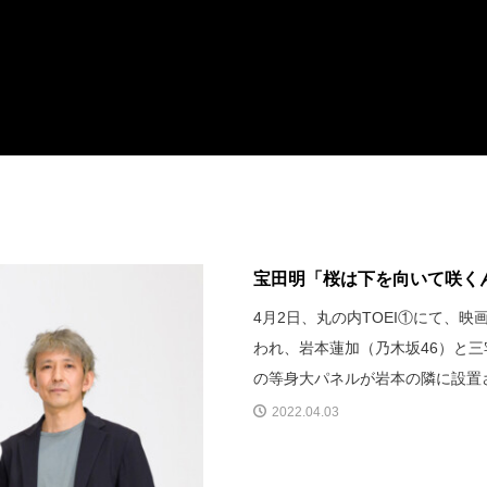
宝田明「桜は下を向いて咲くん
4月2日、丸の内TOEI①にて、
われ、岩本蓮加（乃木坂46）と
の等身大パネルが岩本の隣に設置
2022.04.03