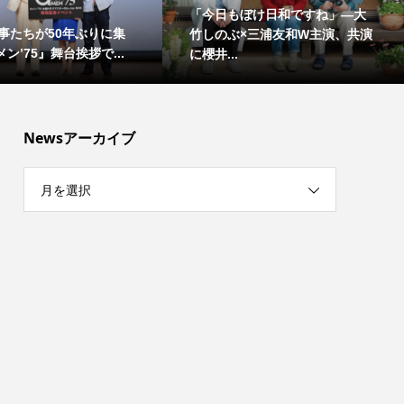
「今日もぼけ日和ですね」―大
事たちが50年ぶりに集
竹しのぶ×三浦友和W主演、共演
ン’75』舞台挨拶で...
に櫻井...
Newsアーカイブ
月を選択