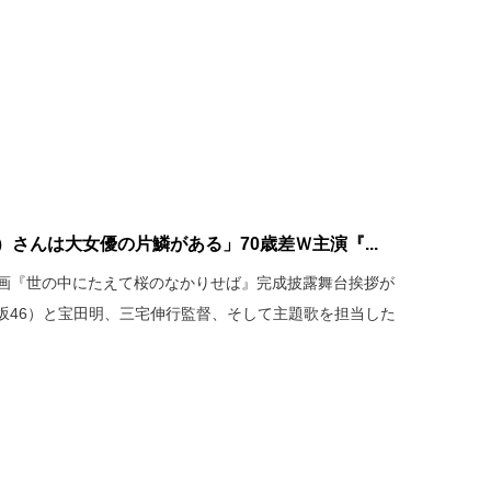
）さんは大女優の片鱗がある」70歳差Ｗ主演『...
、映画『世の中にたえて桜のなかりせば』完成披露舞台挨拶が
坂46）と宝田明、三宅伸行監督、そして主題歌を担当した