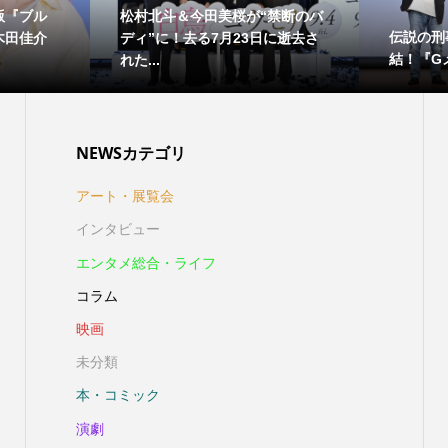
版『ブル
松村北斗＆今田美桜が“禁断のバ
伝説の刑
木田佳介
ディ”に！去る7月23日に逝去さ
結！『Gメ
れた...
NEWSカテゴリ
アート・展覧会
インタビュー
エンタメ総合・ライフ
コラム
映画
未分類
本・コミック
演劇