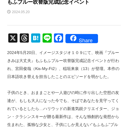
もふブルー吹替版完成記念イベント
2024.05.20
X
T
H
Li
F
Share
hr
at
n
a
2024年5月20日、イメージスタジオ１０９にて、映画『ブルー
e
e
e
c
きみは大丈夫』もふもふブルー吹替版完成記念イベントが行わ
a
n
e
れ、宮田俊哉（Kis-My-Ft2）、稲垣来泉（13）が登壇。本作の
d
a
b
日本語吹き替えを担当したことのエピソードを明かした。
s
o
o
子供のとき、おままごとや一人遊びの時に作り出した空想の友
k
達が、もしも大人になった今でも、そばであなたを見守ってく
れているとしたら…ハリウッドの新進気鋭クリエイター、ジョ
ン・クラシンスキーが贈る最新作は、そんな独創的な発想から
生まれた、孤独な少女と、子供にしか見えない“もふもふ”ブル