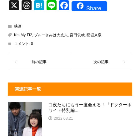
X
T
H
Li
F
Share
hr
at
n
a
e
e
e
c
映画
a
n
e
Kis-My-Ft2
,
ブルーきみは大丈夫
,
宮田俊哉
,
稲垣来泉
d
a
b
コメント:
0
s
o
o
k
関連記事一覧
白夜たちにもう一度会える！『ドクターホ
ワイト特別編...
2022.03.21