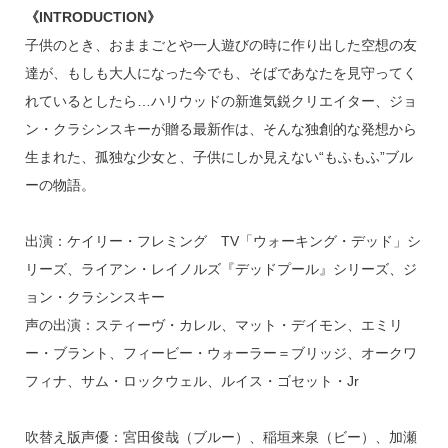
《INTRODUCTION》
子供のとき、おままごとや一人遊びの時に作り出した空想の友
達が、もしも大人になった今でも、そばであなたを見守ってく
れているとしたら…ハリウッドの新進気鋭クリエイター、ジョ
ン・クラシンスキーが贈る最新作は、そんな独創的な発想から
生まれた、孤独な少女と、子供にしか見えない“もふもふ”ブル
ーの物語。
出演：ケイリー・フレミング TV「ウォーキング・デッド」シ
リーズ、ライアン・レイノルズ『デッドプール』シリーズ、ジ
ョン・クラシンスキー
声の出演：スティーヴ・カレル、マット・デイモン、エミリ
ー・ブラント、フィービー・ウォーラー＝ブリッジ、オークワ
フィナ、サム・ロックウェル、ルイス・ゴセット・Jr
吹替え版声優：宮田俊哉（ブルー）、稲垣来泉（ビー）、加瀬