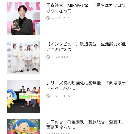
玉森裕太（Kis-My-Ft2）「男性はカッコつ
けなくなって...
2022.12.14
【インタビュー】浜辺美波「生活能力が低
いことに気づ...
2022.03.21
シリーズ初の映画化に感無量。『劇場版オ
トッペ パパ...
2021.10.16
井口裕香、稲垣来泉、藤原紀香、斎藤工、
西島秀俊らが...