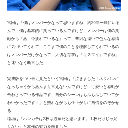
宮田は「僕はメンバーかなって思いますね。約20年一緒にいる
んで。僕は基本的に笑っているんですけど、メンバーは僕の笑
顔から『あ、今疲れているな』って、些細な違いで色んな感情
に気づいてくれて。ここまで僕のことを理解してくれているの
はメンバーだけかなって。大切な存在は『キスマイ』ですね」
と迷いなく断言した。
完成版をつい最近見たという宮田は「泣きました！ネタバレに
なっちゃうからあんまり言えないんですけど。可愛いと感動が
合わさっている作品です。自分のシーンはもふもふしていてか
わいかったです！」と照れながらも仕上がりに自信をのぞかせ
る。
稲垣は「ハンカチは2枚は必須だと思います。１枚だけじゃ足
りない」と本作の魅力を熱弁した。