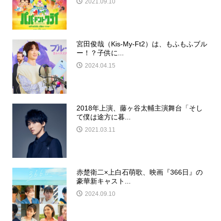
2021.09.10
宮田俊哉（Kis-My-Ft2）は、もふもふブル
ー！？子供に...
2024.04.15
2018年上演、藤ヶ谷太輔主演舞台「そし
て僕は途方に暮...
2021.03.11
赤楚衛二×上白石萌歌、映画『366日』の
豪華新キャスト...
2024.09.10