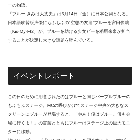
ーの物語。
『ブルー きみは大丈夫』は6月14日（金）に日本公開となる。
日本語吹替版声優にもふもふの“空想の友達”ブルーを宮田俊哉
（Kis-My-Ft2）が、ブルーを助ける少女ビーを稲垣来泉が担当
することが決定し大きな話題を呼んでいる。
イベントレポート
この日のために用意されたのはブルーと同じパープルブルーの
もふもふステージ。MCの呼びかけでステージ中央の大きなス
クリーンにブルーが登場すると、「やあ！僕はブルー。僕も会
場に行くよ！」の言葉とともにブルーはステージ上の巨大モニ
ターに移動。