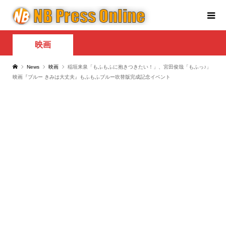
映画
News
映画
稲垣来泉「もふもふに抱きつきたい！」、宮田俊哉「もふっ♪」
映画『ブルー きみは大丈夫』もふもふブルー吹替版完成記念イベント