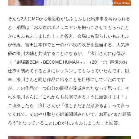
そんな2人にMCから最近心がもふもふした出来事を尋ねられる
と、稲垣は「お友達のポメラニアンを抱っこさせてもらったと
きにもふもふしました！」と答え、会場にも愛らしいもふもふ
が伝線。宮田は本作でビーのパパ役の吹替を担当する、人気声
優の浪川大輔と共演することになるが、「浪川さんには僕が
（『劇場版BEM～BECOME HUMAN～』（20）で）声優のお
仕事を初めてするときにレッスンしてもらっていたんです。以
来、浪川さんと同じ作品に出ることを目標にしていたのです
が、この作品で一つ自分の目標が達成されたなって思って。そ
れを浪川さんに『これからも共演できるように頑張ります！』
ご連絡したら、浪川さんが『僕もまだまだ頑張るよ』って言っ
てくれて。そのやり取りが師弟関係みたいで、お互い“まだ頑張
ろう”となっていることに心がもふもふしました」と回答。