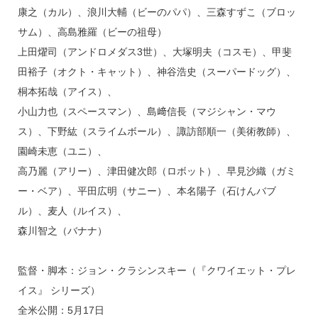
康之（カル）、浪川大輔（ビーのパパ）、三森すずこ（ブロッ
サム）、高島雅羅（ビーの祖母）
上田燿司（アンドロメダス3世）、大塚明夫（コスモ）、甲斐
田裕子（オクト・キャット）、神谷浩史（スーパードッグ）、
桐本拓哉（アイス）、
小山力也（スペースマン）、島﨑信長（マジシャン・マウ
ス）、下野紘（スライムボール）、諏訪部順一（美術教師）、
園崎未恵（ユニ）、
高乃麗（アリー）、津田健次郎（ロボット）、早見沙織（ガミ
ー・ベア）、平田広明（サニー）、本名陽子（石けんバブ
ル）、麦人（ルイス）、
森川智之（バナナ）
監督・脚本：ジョン・クラシンスキー（『クワイエット・プレ
イス』 シリーズ）
全米公開：5月17日