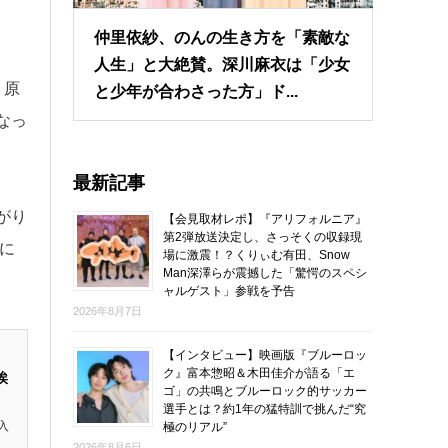
仲里依紗、のんの生き方を「素敵な
人生」と大絶賛。深川麻衣は「少女
、原
と少年が合わさった方」ド...
なっ
最新記事
がり
【会見取材レポ】『アリフォルニア』
第2弾放送決定し、さっそくの収録現
に
場に激震！？くりぃむ有田、Snow
Man深澤らが震撼した「驚愕のスペシ
ャルゲスト」参戦を予告
2026年8月7日
【インタビュー】映画版『ブルーロッ
ク』富本惣昭＆木田佳介が語る「エ
挨
ゴ」の共鳴とブルーロック的サッカー
選手とは？約1年の猛特訓で挑んだ“究
入
極のリアル”
2026年8月6日