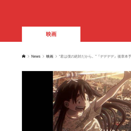
映画
News
映画
“君は僕の絶対だから。”『デデデデ』後章本