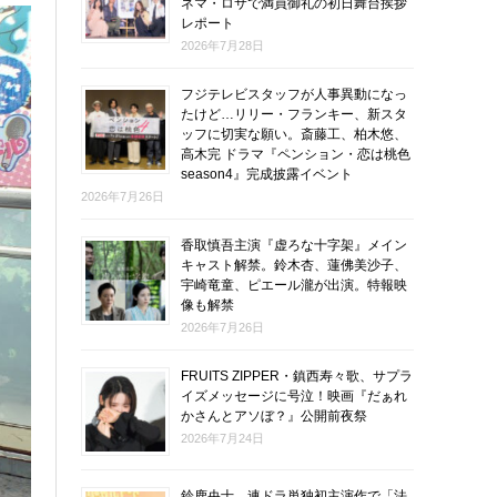
ネマ・ロサで満員御礼の初日舞台挨拶
レポート
2026年7月28日
フジテレビスタッフが人事異動になっ
たけど…リリー・フランキー、新スタ
ッフに切実な願い。斎藤工、柏木悠、
高木完 ドラマ『ペンション・恋は桃色
season4』完成披露イベント
2026年7月26日
香取慎吾主演『虚ろな十字架』メイン
キャスト解禁。鈴木杏、蓮佛美沙子、
宇崎竜童、ピエール瀧が出演。特報映
像も解禁
2026年7月26日
FRUITS ZIPPER・鎮西寿々歌、サプラ
イズメッセージに号泣！映画『だぁれ
かさんとアソぼ？』公開前夜祭
2026年7月24日
鈴鹿央士、連ドラ単独初主演作で「法