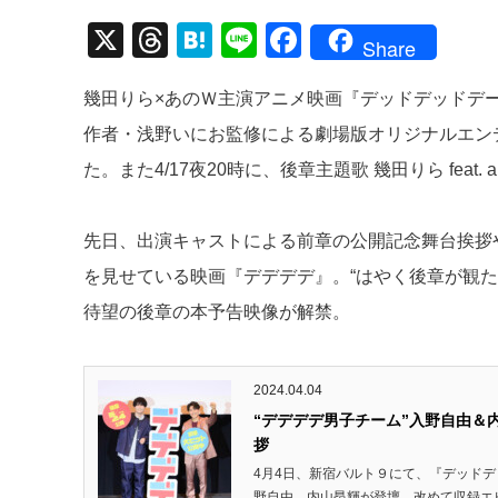
X
T
H
Li
F
Share
hr
at
n
a
幾田りら×あのＷ主演アニメ映画『デッドデッドデ
e
e
e
c
作者・浅野いにお監修による劇場版オリジナルエン
a
n
e
た。また4/17夜20時に、後章主題歌 幾田りら fea
d
a
b
s
o
先日、出演キャストによる前章の公開記念舞台挨拶
o
を見せている映画『デデデデ』。“はやく後章が観た
k
待望の後章の本予告映像が解禁。
2024.04.04
“デデデデ男子チーム”入野自由＆
拶
4月4日、新宿バルト９にて、『デッド
野自由、内山昂輝が登壇。改めて収録エピ