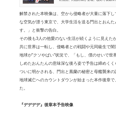
解禁された本映像は、空から侵略者が大量に落下し
な空気が漂う東京で、大学生活を送る門出とおんた
す。」と衝撃の告白。
その後も3人の他愛のない生活が続くように見えた
共に世界は一転し、侵略者との戦闘や元同級生で闇
地球が”クソやばい”状況で、「もし、僕のせいで
しめたおんたんの意味深な後ろ姿で予告は締めくく
ついに明かされる、門出と凰蘭の秘密と母艦襲来の
地球滅亡へのカウントダウンが始まった本作後章で
た。
『デデデデ』後章本予告映像