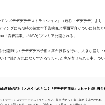
ーモンズデデデデデストラクション』（通称・デデデデ）より
ディングにも期待の後章本予告映像と場面写真がついに解禁と
t. ano「青春謳歌」のMVがプレミア公開される。
や公開御礼＜デデデデ男子部＞舞台挨拶を行い、大きな盛り上
い！”“続きが気になりすぎる”といった声が寄せられる中、つい
内山昂輝が絶対！と思うものとは？『デデデデ 前章』大ヒット御礼舞台
デッドデーモンズデデデデデストラクション』前章 大ヒット御礼舞台挨拶が行われ、
ソードを語った他、それぞれの「絶対だ！」と思うことを明かした。...