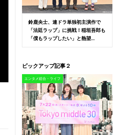
鈴鹿央士、連ドラ単独初主演作で
「法廷ラップ」に挑戦！稲垣吾郎も
「僕もラップしたい」と熱望...
ピックアップ記事２
エンタメ総合・ライフ