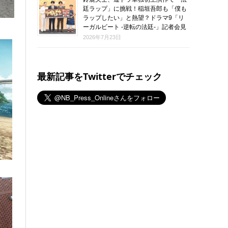
廷ラップ」に挑戦！稲垣吾郎も「僕も
ラップしたい」と熱望？ドラマ9「リ
ーガルビート -逆転の法廷-」記者会見
2026年7月23日
最新記事をTwitterでチェック