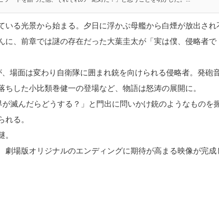
ている光景から始まる。夕日に浮かぶ母艦から白煙が放出され
んに、前章では謎の存在だった大葉圭太が「実は僕、侵略者で
が、場面は変わり自衛隊に囲まれ銃を向けられる侵略者。発砲
落ちした小比類巻健一の登場など、物語は怒涛の展開に。
世界が滅んだらどうする？」と門出に問いかけ銃のようなものを
られる。
謎。
、劇場版オリジナルのエンディングに期待が高まる映像が完成