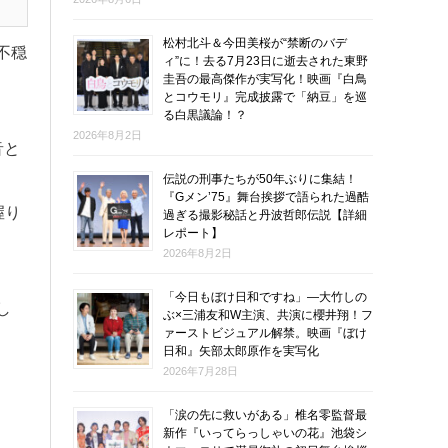
松村北斗＆今田美桜が“禁断のバデ
不穏
ィ”に！去る7月23日に逝去された東野
圭吾の最高傑作が実写化！映画『白鳥
とコウモリ』完成披露で「納豆」を巡
る白黒議論！？
2026年8月2日
音と
伝説の刑事たちが50年ぶりに集結！
『Gメン’75』舞台挨拶で語られた過酷
握り
過ぎる撮影秘話と丹波哲郎伝説【詳細
レポート】
2026年8月2日
「今日もぼけ日和ですね」―大竹しの
し
ぶ×三浦友和W主演、共演に櫻井翔！フ
ァーストビジュアル解禁。映画『ぼけ
日和』矢部太郎原作を実写化
2026年7月28日
「涙の先に救いがある」椎名零監督最
新作『いってらっしゃいの花』池袋シ