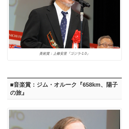
美術賞：上條安里『ゴジラ-1.0』
■音楽賞：ジム・オルーク『658km、陽子
の旅』