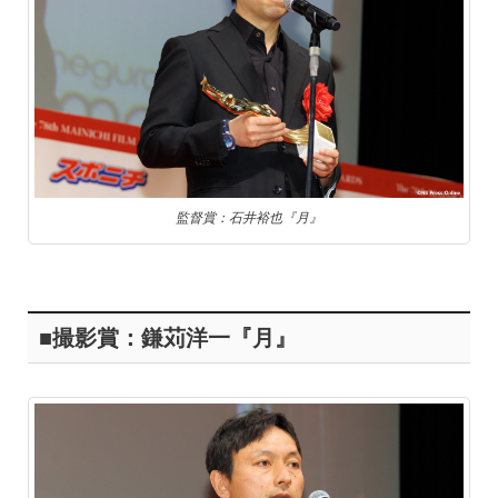
監督賞：石井裕也『月』
■撮影賞：鎌苅洋一『月』