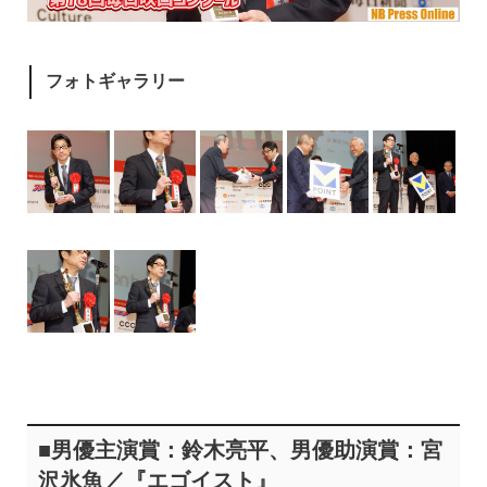
フォトギャラリー
■男優主演賞：鈴木亮平、男優助演賞：宮
沢氷魚／『エゴイスト』