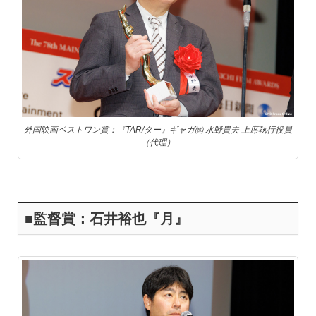
外国映画ベストワン賞：『TAR/ター』ギャガ㈱ 水野貴夫 上席執行役員
（代理）
■監督賞：石井裕也『月』