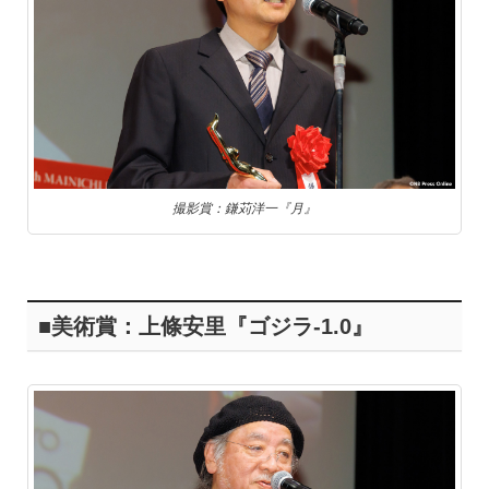
撮影賞：鎌苅洋一『月』
■美術賞：上條安里『ゴジラ-1.0』