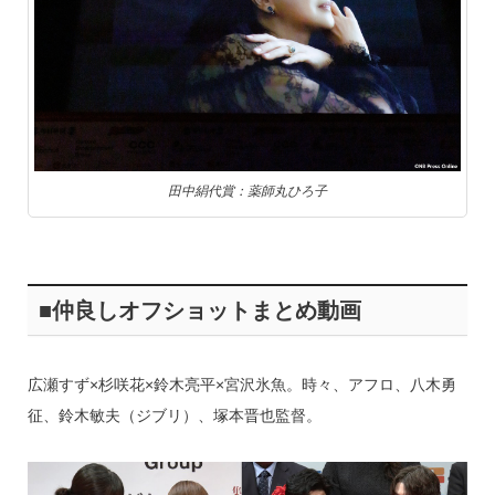
田中絹代賞：薬師丸ひろ子
■仲良しオフショットまとめ動画
広瀬すず×杉咲花×鈴木亮平×宮沢氷魚。時々、アフロ、八木勇
征、鈴木敏夫（ジブリ）、塚本晋也監督。