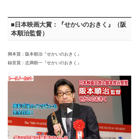
■日本映画大賞：『せかいのおきく』（阪
本順治監督）
脚本賞：阪本順治『せかいのおきく』
録音賞：志満順一『せかいのおきく』