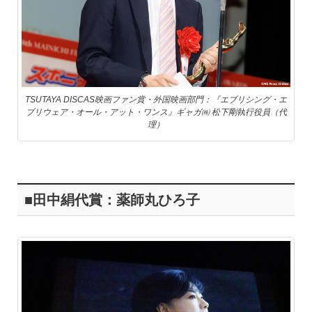
TSUTAYA DISCAS映画ファン賞・外国映画部門：『エブリシング・エ
ブリウェア・オール・アット・ワンス』ギャガ㈱ 松下剛執行役員（代
理）
■田中絹代賞：薬師丸ひろ子