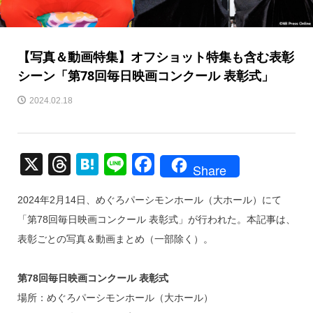
【写真＆動画特集】オフショット特集も含む表彰
シーン「第78回毎日映画コンクール 表彰式」
2024.02.18
X
T
H
Li
F
Share
hr
at
n
a
2024年2月14日、めぐろパーシモンホール（大ホール）にて
e
e
e
c
「第78回毎日映画コンクール 表彰式」が行われた。本記事は、
a
n
e
表彰ごとの写真＆動画まとめ（一部除く）。
d
a
b
s
o
第78回毎日映画コンクール 表彰式
o
場所：めぐろパーシモンホール（大ホール）