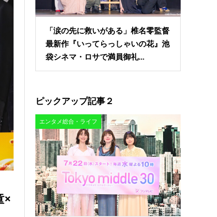
「涙の先に救いがある」椎名零監督
最新作『いってらっしゃいの花』池
袋シネマ・ロサで満員御礼...
ピックアップ記事２
エンタメ総合・ライフ
×