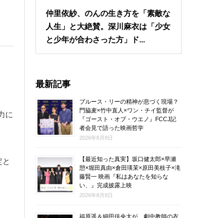
仲里依紗、のんの生き方を「素敵な
人生」と大絶賛。深川麻衣は「少女
と少年が合わさった方」ド...
最新記事
々
ブルース・リーの精神が息づく現場？
門脇麦×竹中直人×ワン・チイ監督が
力に
『ゴースト・オブ・ウエノ』FCCJ記
者会見で語った映画哲学
2026年8月8日
【最近知った真実】坂口健太郎×早瀬
定と
憩×堀田真由×倉田瑛茉×原田美枝子×滝
藤賢一 映画『私はあなたを知らな
い、』完成披露上映
2026年8月8日
福原遥＆細田佳央太が、劇中教師の衣