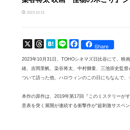
2023.10.31
X
T
H
Li
F
Share
hr
at
n
a
2023年10月31日、TOHOシネマズ日比谷にて
e
e
e
c
緒、吉岡里帆、染谷将太、中村獅童、三池崇史監督
a
n
e
ついて語った他、ハロウィンのこの日にちなんで、
d
a
b
s
o
本作の原作は、2019年第17回『このミステリー
o
意表を突く展開が連続する衝撃作が“超刺激サスペン
k