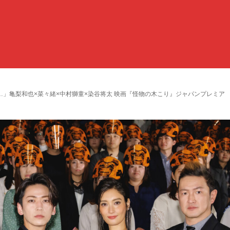
」亀梨和也×菜々緒×中村獅童×染谷将太 映画『怪物の木こり』ジャパンプレミア