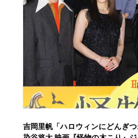
吉岡里帆「ハロウィンにどんぎつ
染谷将太 映画『怪物の木こり』