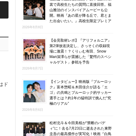
裳で高校生たちの質問に直接回答。福
山雅治のインスパイアムービーも公
開。映画『あの星が降る丘で、君とま
た出会いたい。』高校生限定プレミア
2026年8月8日
【会見取材レポ】『アリフォルニア』
第2弾放送決定し、さっそくの収録現
場に激震！？くりぃむ有田、Snow
Man深澤らが震撼した「驚愕のスペシ
ャルゲスト」参戦を予告
2026年8月7日
【インタビュー】映画版『ブルーロッ
はド
ク』富本惣昭＆木田佳介が語る「エ
ゴ」の共鳴とブルーロック的サッカー
選手とは？約1年の猛特訓で挑んだ“究
極のリアル”
2026年8月6日
松村北斗＆今田美桜が“禁断のバデ
ィ”に！去る7月23日に逝去された東野
圭吾の最高傑作が実写化！映画『白鳥