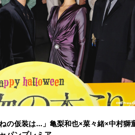
ねの仮装は…」亀梨和也×菜々緒×中村獅童
ジャパンプレミア