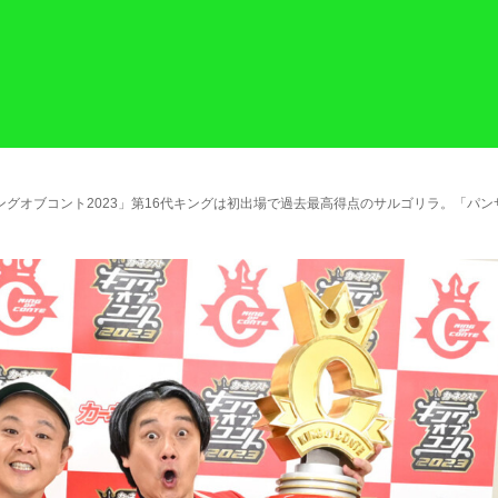
グオブコント2023」第16代キングは初出場で過去最高得点のサルゴリラ。「パ