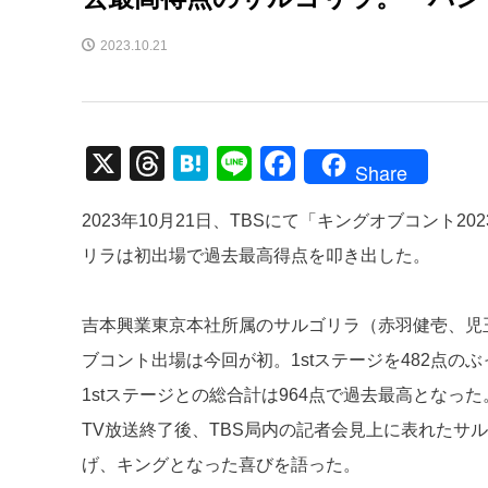
2023.10.21
X
T
H
Li
F
Share
hr
at
n
a
2023年10月21日、TBSにて「キングオブコント
e
e
e
c
リラは初出場で過去最高得点を叩き出した。
a
n
e
d
a
b
吉本興業東京本社所属のサルゴリラ（赤羽健壱、児
s
o
ブコント出場は今回が初。1stステージを482点の
o
1stステージとの総合計は964点で過去最高となった
k
TV放送終了後、TBS局内の記者会見上に表れたサ
げ、キングとなった喜びを語った。