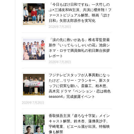
「今日もぼけ日和ですね」―大竹しの
ぶ×三浦友和W主演、共演に櫻井翔！フ
ァーストビジュアル解禁。映画『ぼけ
日和』矢部太郎原作を実写化
2026年7月28日
「涙の先に救いがある」椎名零監督最
新作『いってらっしゃいの花』池袋シ
ネマ・ロサで満員御礼の初日舞台挨拶
レポート
2026年7月28日
フジテレビスタッフが人事異動になっ
たけど…リリー・フランキー、新スタ
ッフに切実な願い。斎藤工、柏木悠、
高木完 ドラマ『ペンション・恋は桃色
season4』完成披露イベント
2026年7月26日
香取慎吾主演『虚ろな十字架』メイン
キャスト解禁。鈴木杏、蓮佛美沙子、
宇崎竜童、ピエール瀧が出演。特報映
像も解禁