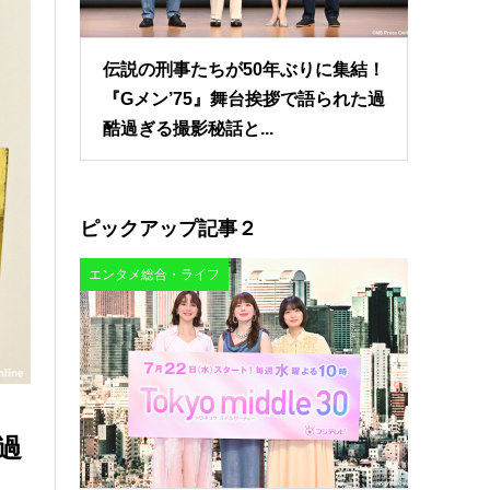
伝説の刑事たちが50年ぶりに集結！
『Gメン’75』舞台挨拶で語られた過
酷過ぎる撮影秘話と...
ピックアップ記事２
エンタメ総合・ライフ
過