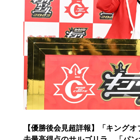
【優勝後会見超詳報】「キングオブ
去最高得点のサルゴリラ。「パン