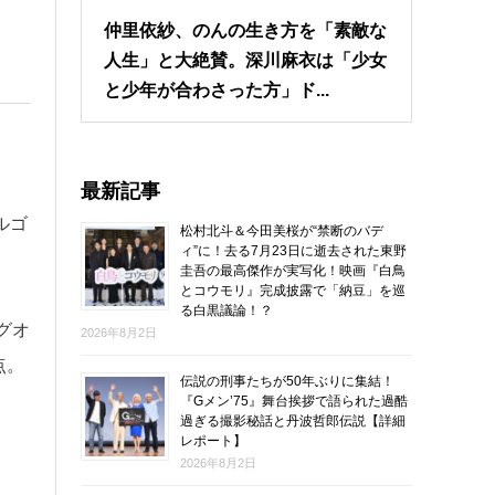
仲里依紗、のんの生き方を「素敵な
人生」と大絶賛。深川麻衣は「少女
と少年が合わさった方」ド...
最新記事
ルゴ
松村北斗＆今田美桜が“禁断のバデ
ィ”に！去る7月23日に逝去された東野
圭吾の最高傑作が実写化！映画『白鳥
とコウモリ』完成披露で「納豆」を巡
る白黒議論！？
グオ
2026年8月2日
点。
伝説の刑事たちが50年ぶりに集結！
『Gメン’75』舞台挨拶で語られた過酷
過ぎる撮影秘話と丹波哲郎伝説【詳細
レポート】
2026年8月2日