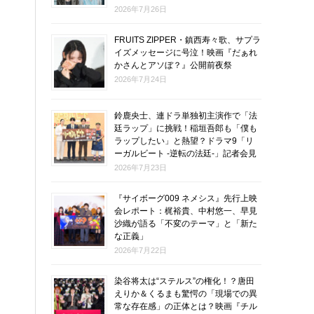
2026年7月26日
FRUITS ZIPPER・鎮西寿々歌、サプラ
イズメッセージに号泣！映画『だぁれ
かさんとアソぼ？』公開前夜祭
2026年7月24日
鈴鹿央士、連ドラ単独初主演作で「法
廷ラップ」に挑戦！稲垣吾郎も「僕も
ラップしたい」と熱望？ドラマ9「リ
ーガルビート -逆転の法廷-」記者会見
2026年7月23日
『サイボーグ009 ネメシス』先行上映
会レポート：梶裕貴、中村悠一、早見
沙織が語る「不変のテーマ」と「新た
な正義」
2026年7月22日
染谷将太は“ステルス”の権化！？唐田
えりか＆くるまも驚愕の「現場での異
常な存在感」の正体とは？映画『チル