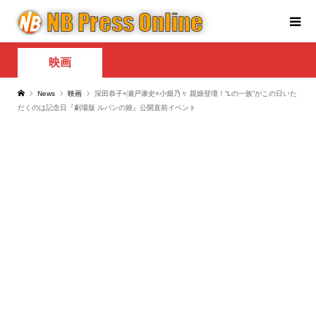
映画
News
映画
深田恭子×瀬戸康史×小畑乃々 親娘登壇！“Lの一族”がこの日いた
だくのは記念日『劇場版 ルパンの娘』公開直前イベント