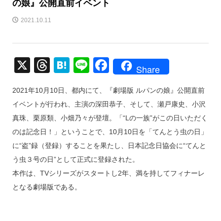
の娘』公開直前イベント
2021.10.11
X
T
H
Li
F
Share
hr
at
n
a
2021年10月10日、都内にて、『劇場版 ルパンの娘』公開直前
e
e
e
c
イベントが行われ、主演の深田恭子、そして、瀬戸康史、小沢
a
n
e
真珠、栗原類、小畑乃々が登壇。「“Lの一族”がこの日いただく
d
a
b
のは記念日！」ということで、10月10日を「てんとう虫の日」
s
o
に“盗”録（登録）することを果たし、日本記念日協会に“てんと
o
う虫３号の日”として正式に登録された。
k
本作は、TVシリーズがスタートし2年、満を持してフィナーレ
となる劇場版である。