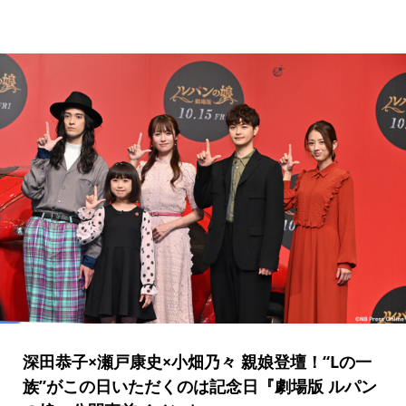
深田恭子×瀬戸康史×小畑乃々 親娘登壇！“Lの一
族”がこの日いただくのは記念日『劇場版 ルパン