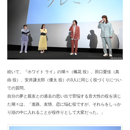
続いて、『ホワイト ライ』の瑚々（楓花 役）、田口愛佳（真
由 役）、安井謙太郎（優太 役）の3人に同じく役づくりについ
ての質問。
自分の夢と親友との過去の思い出で苦悩する音大性の役を演じ
た瑚々は、「進路、友情、恋に悩む役ですが、それらをしっか
り頭の中に入れることが役作りとして大変だった。」