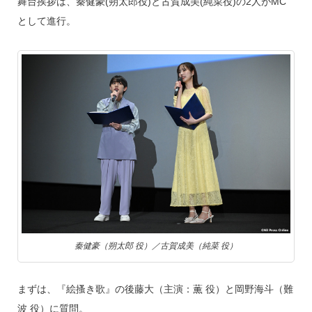
舞台挨拶は、秦健豪(朔太郎役)と古賀成美(純菜役)の2人がMC
として進行。
秦健豪（朔太郎 役）／古賀成美（純菜 役）
まずは、『絵搔き歌』の後藤大（主演：薫 役）と岡野海斗（難
波 役）に質問。