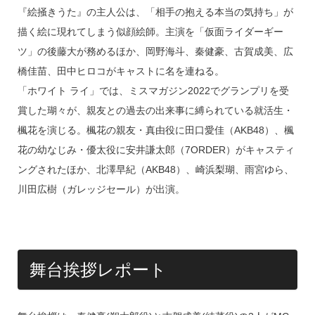
『絵掻きうた』の主人公は、「相手の抱える本当の気持ち」が
描く絵に現れてしまう似顔絵師。主演を「仮面ライダーギー
ツ」の後藤大が務めるほか、岡野海斗、秦健豪、古賀成美、広
橋佳苗、田中ヒロコがキャストに名を連ねる。
「ホワイト ライ」では、ミスマガジン2022でグランプリを受
賞した瑚々が、親友との過去の出来事に縛られている就活生・
楓花を演じる。楓花の親友・真由役に田口愛佳（AKB48）、楓
花の幼なじみ・優太役に安井謙太郎（7ORDER）がキャスティ
ングされたほか、北澤早紀（AKB48）、崎浜梨瑚、雨宮ゆら、
川田広樹（ガレッジセール）が出演。
舞台挨拶レポート