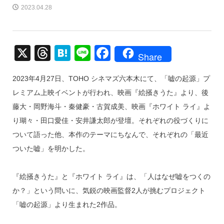
2023.04.28
X
T
H
Li
F
Share
hr
at
n
a
2023年4月27日、TOHO シネマズ六本木にて、「嘘の起源」プ
e
e
e
c
レミアム上映イベントが行われ、映画『絵掻きうた』より、後
a
n
e
藤大・岡野海斗・秦健豪・古賀成美、映画『ホワイト ライ』よ
d
a
b
り瑚々・田口愛佳・安井謙太郎が登壇。それぞれの役づくりに
s
o
ついて語った他、本作のテーマにちなんで、それぞれの「最近
o
ついた嘘」を明かした。
k
『絵掻きうた』と『ホワイト ライ』は、「人はなぜ嘘をつくの
か？」という問いに、気鋭の映画監督2人が挑むプロジェクト
「嘘の起源」より生まれた2作品。