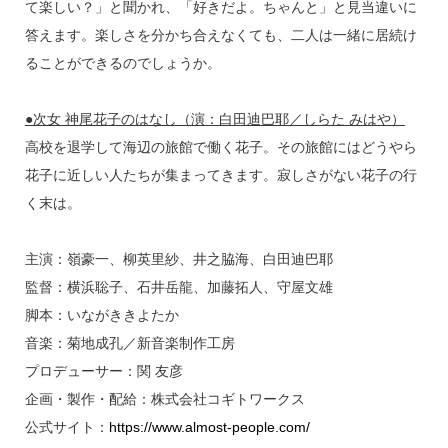
て楽しい？」と聞かれ、「好きだよ。ちゃんと」と見当違いに
答えます。楽しさを分かち合えなくても、二人は一緒に居続け
ることができるのでしょうか。
●次女 神尾花子のはなし（演：白田迪巴耶／しらた みはや）
高校を退学して海辺の旅館で働く花子。その旅館にはどうやら
花子に近しい人たちが集まってきます。寂しさがない花子の行
く末は。
主演：嶺豪一、柳英里紗、井之脇海、白田迪巴耶
監督：横浜聡子、石井岳龍、加藤拓人、守屋文雄
脚本：いながききよたか
音楽：菊地成孔／新音楽制作工房
プロデューサー：関 友彦
企画・製作・配給：株式会社コギトワークス
公式サイト：
https://www.almost-people.com/