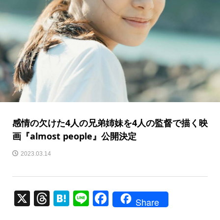
感情の欠けた4人の兄弟姉妹を4人の監督で描く映
画『almost people』公開決定
2023.03.14
X
T
H
Li
F
Share
hr
at
n
a