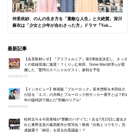
仲里依紗、のんの生き方を「素敵な人生」と大絶賛。深川
麻衣は「少女と少年が合わさった方」ドラマ『Tok...
最新記事
【会見取材レポ】『アリフォルニア』第2弾放送決定し、さっそ
くの収録現場に激震！？くりぃむ有田、Snow Man深澤らが震
撼した「驚愕のスペシャルゲスト」参戦を予告
2026年8月7日
【インタビュー】映画版『ブルーロック』富本惣昭＆木田佳介
が語る「エゴ」の共鳴とブルーロック的サッカー選手とは？約1
年の猛特訓で挑んだ“究極のリアル”
2026年8月6日
松村北斗＆今田美桜が“禁断のバディ”に！去る7月23日に逝去さ
れた東野圭吾の最高傑作が実写化！映画『白鳥とコウモリ』完
成披露で「納豆」を巡る白黒議論！？