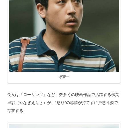
嶺豪一
長女は『ローリング』など、数多くの映画作品で活躍する柳英
里紗（やなぎえりさ）が、“怒り”の感情が持てずに戸惑う姿で
存在する。