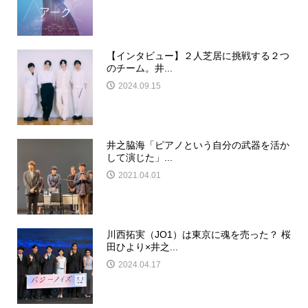
【インタビュー】２人芝居に挑戦する２つ
のチーム。井...
2024.09.15
井之脇海「ピアノという自分の武器を活か
して演じた」...
2021.04.01
川西拓実（JO1）は東京に魂を売った？ 桜
田ひより×井之...
2024.04.17