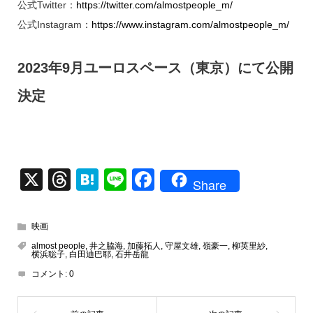
公式Twitter：
https://twitter.com/almostpeople_m/
公式Instagram：
https://www.instagram.com/almostpeople_m/
2023年9月ユーロスペース（東京）にて公開
決定
X
T
H
Li
F
Share
hr
at
n
a
e
e
e
c
映画
a
n
e
almost people
,
井之脇海
,
加藤拓人
,
守屋文雄
,
嶺豪一
,
柳英里紗
,
横浜聡子
,
白田迪巴耶
,
石井岳龍
d
a
b
コメント:
0
s
o