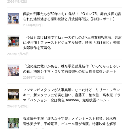
2026年8月2日
伝説の刑事たちが50年ぶりに集結！『Gメン’75』舞台挨拶で語
られた過酷過ぎる撮影秘話と丹波哲郎伝説【詳細レポート】
2026年8月2日
「今日もぼけ日和ですね」―大竹しのぶ×三浦友和W主演、共演
に櫻井翔！ファーストビジュアル解禁。映画『ぼけ日和』矢部
太郎原作を実写化
2026年7月28日
「涙の先に救いがある」椎名零監督最新作『いってらっしゃい
の花』池袋シネマ・ロサで満員御礼の初日舞台挨拶レポート
2026年7月28日
フジテレビスタッフが人事異動になったけど…リリー・フラン
キー、新スタッフに切実な願い。斎藤工、柏木悠、高木完 ドラ
マ『ペンション・恋は桃色 season4』完成披露イベント
2026年7月26日
香取慎吾主演『虚ろな十字架』メインキャスト解禁。鈴木杏、
蓮佛美沙子、宇崎竜童、ピエール瀧が出演。特報映像も解禁