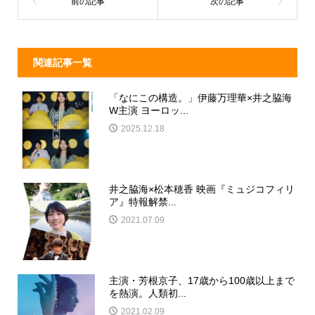
o
k
関連記事一覧
「なにこの構造。」伊藤万理華×井之脇海
W主演 ヨーロッ...
2025.12.18
井之脇海×松本穂香 映画『ミュジコフィリ
ア』特報解禁...
2021.07.09
主演・芳根京子、17歳から100歳以上まで
を熱演。人類初...
2021.02.09