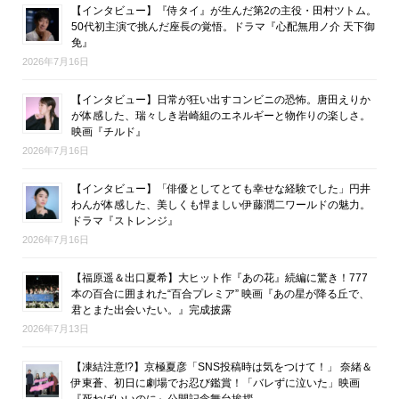
【インタビュー】『侍タイ』が生んだ第2の主役・田村ツトム。
50代初主演で挑んだ座長の覚悟。ドラマ『心配無用ノ介 天下御
免』
2026年7月16日
【インタビュー】日常が狂い出すコンビニの恐怖。唐田えりか
が体感した、瑞々しき岩崎組のエネルギーと物作りの楽しさ。
映画『チルド』
2026年7月16日
【インタビュー】「俳優としてとても幸せな経験でした」円井
わんが体感した、美しくも悍ましい伊藤潤二ワールドの魅力。
ドラマ『ストレンジ』
2026年7月16日
【福原遥＆出口夏希】大ヒット作『あの花』続編に驚き！777
本の百合に囲まれた“百合プレミア” 映画『あの星が降る丘で、
君とまた出会いたい。』完成披露
2026年7月13日
【凍結注意!?】京極夏彦「SNS投稿時は気をつけて！」 奈緒＆
伊東蒼、初日に劇場でお忍び鑑賞！「バレずに泣いた」映画