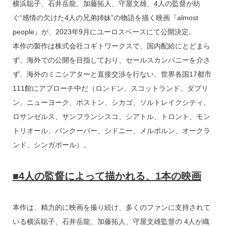
横浜聡子、石井岳龍、加藤拓人、守屋文雄、4人の監督が紡
e
e
e
c
ぐ“感情の欠けた4人の兄弟姉妹”の物語を描く映画『almost
a
n
e
people』が、2023年9月にユーロスペースにて公開決定。
d
a
b
本作の製作は株式会社コギトワークスで、国内配給にとどまら
s
o
ず、海外での公開を目指しており、セールスカンパニーを介さ
o
ず、海外のミニシアターと直接交渉を行ない、世界各国17都市
k
111館にアプローチ中だ（ロンドン、スコットランド、ダブリ
ン、ニューヨーク、ボストン、シカゴ、ソルトレイクシティ、
ロサンゼルス、サンフランシスコ、シアトル、トロント、モン
トリオール、バンクーバー、シドニー、メルボルン、オークラ
ンド、シンガポール）。
■4人の監督によって描かれる、1本の映画
本作は、精力的に映画を撮り続け、多くのファンに支持されて
いる横浜聡子、石井岳龍、加藤拓人、守屋文雄監督の 4人が織