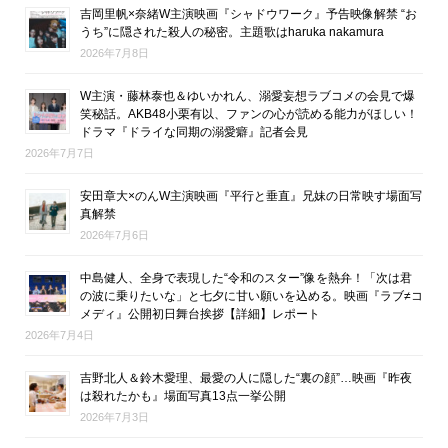
吉岡里帆×奈緒W主演映画『シャドウワーク』予告映像解禁 “お
うち”に隠された殺人の秘密。主題歌はharuka nakamura
2026年7月8日
W主演・藤林泰也＆ゆいかれん、溺愛妄想ラブコメの会見で爆
笑秘話。AKB48小栗有以、ファンの心が読める能力がほしい！
ドラマ『ドライな同期の溺愛癖』記者会見
2026年7月7日
安田章大×のんW主演映画『平行と垂直』兄妹の日常映す場面写
真解禁
2026年7月6日
中島健人、全身で表現した“令和のスター”像を熱弁！「次は君
の波に乗りたいな」と七夕に甘い願いを込める。映画『ラブ≠コ
メディ』公開初日舞台挨拶【詳細】レポート
2026年7月4日
吉野北人＆鈴木愛理、最愛の人に隠した“裏の顔”…映画『昨夜
は殺れたかも』場面写真13点一挙公開
2026年7月3日