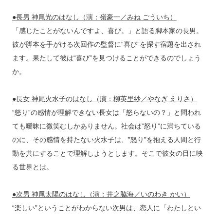
●長男 神尾光のはなし（演：嶺豪一／みね ごういち）
「感じたことがないんですよ、喜び。」と語る脚本家の長男。
彼が脚本を手がける次回作の監督に“喜び”を探す宿題を出され
ます。果たして彼は“喜び”を見つけることができるのでしょう
か。
●長女 神尾火水子のはなし（演：柳英里紗／やなぎ えりさ）
“怒り”の感情が理解できない長女は「怒らないの？」と問われ
ても曖昧に微笑むしかありません。社会は”怒り”に満ちている
のに、その感情を持たない火水子は、”怒り”を抱える人間と行
動を共にすることで理解しようとします。そこで彼女の目に映
る世界とは。
●次男 神尾太陽のはなし（演：井之脇海／いのわき かい）
“楽しい”ということがわからない次男は、恋人に「わたしとい