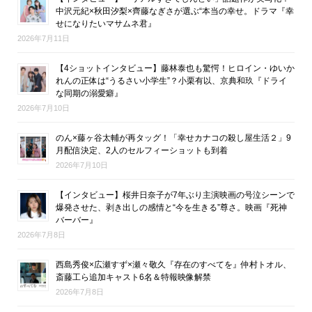
中沢元紀×秋田汐梨×齊藤なぎさが選ぶ“本当の幸せ。ドラマ『幸
せになりたいマサムネ君』
2026年7月11日
【4ショットインタビュー】藤林泰也も驚愕！ヒロイン・ゆいか
れんの正体は“うるさい小学生”？小栗有以、京典和玖『ドライ
な同期の溺愛癖』
2026年7月10日
のん×藤ヶ谷太輔が再タッグ！「幸せカナコの殺し屋生活２」9
月配信決定、2人のセルフィーショットも到着
2026年7月10日
【インタビュー】桜井日奈子が7年ぶり主演映画の号泣シーンで
爆発させた、剥き出しの感情と“今を生きる”尊さ。映画『死神
バーバー』
2026年7月8日
西島秀俊×広瀬すず×瀬々敬久『存在のすべてを』仲村トオル、
斎藤工ら追加キャスト6名＆特報映像解禁
2026年7月8日