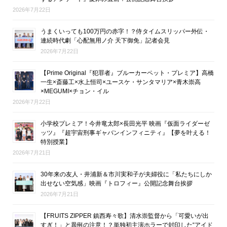
2026年7月22日
うまくいっても100万円の赤字！？侍タイムスリッパー外伝・
連続時代劇「心配無用ノ介 天下御免」記者会見
2026年7月22日
【Prime Original『犯罪者』ブルーカーペット・プレミア】高橋
一生×斎藤工×水上恒司×ユースケ・サンタマリア×青木崇高
×MEGUMI×チョン・イル
2026年7月22日
小学校プレミア！今井竜太郎×長田光平 映画『仮面ライダーゼ
ッツ』『超宇宙刑事ギャバンインフィニティ』【夢を叶える！
特別授業】
2026年7月21日
30年来の友人・井浦新＆市川実和子が夫婦役に「私たちにしか
出せない空気感」映画『トロフィー』公開記念舞台挨拶
2026年7月21日
【FRUITS ZIPPER 鎮西寿々歌】清水崇監督から「可愛いが出
すぎ！」と異例の注意！？単独初主演ホラーで封印した“アイド