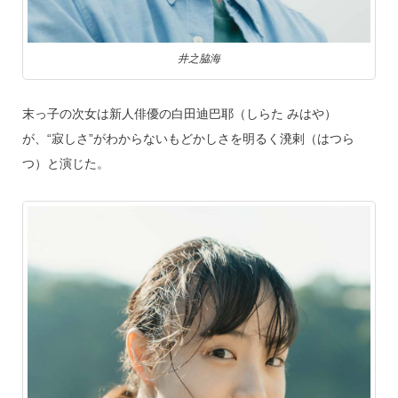
井之脇海
末っ子の次女は新人俳優の白田迪巴耶（しらた みはや）
が、“寂しさ”がわからないもどかしさを明るく溌剌（はつら
つ）と演じた。