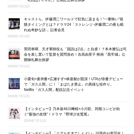
『死ねばいいのに』公開記念舞台挨拶
2026年7月13日
キャストら、伊藤潤二ワールドで狂気に染まる！“一番怖い”視
聴タイミングとは？ドラマ24「ストレンジ -伊藤潤二の夜も眠
れぬ奇妙な話-」記者会見
2026年7月13日
菅田将暉、天才軍師役も「国語は2点」と自虐！？本木雅弘は司
会を差し置いて監督を質問攻め！吉高由里子 映画『黒牢城』公
開御礼舞台挨拶
2026年7月12日
小栗旬×蒼井優×広瀬すず×林遣都が競演！UTAが俳優デビュー
で「ガス人間」に！「まばたき禁止」の異様な役作り。
Netflix「ガス人間」配信記念イベント
2026年7月12日
【インタビュー】乃木坂46川﨑桜×小川彩、同期コンビが紡
ぐ“最強の友情”！ドラマ『野球少女鷲尾』
2026年7月11日
【インタビュー】「リアルすぎてしんどい」話題作が実写化！