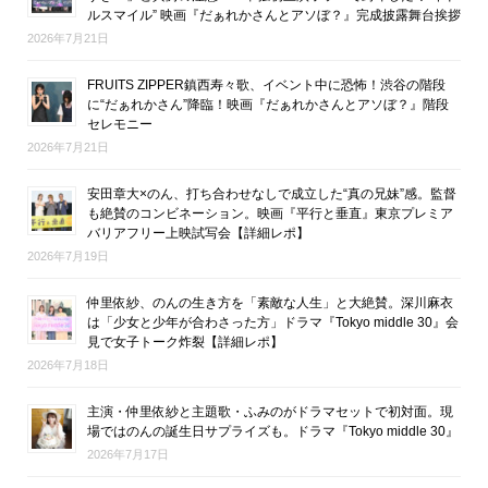
ルスマイル” 映画『だぁれかさんとアソぼ？』完成披露舞台挨拶
2026年7月21日
FRUITS ZIPPER鎮西寿々歌、イベント中に恐怖！渋谷の階段
に“だぁれかさん”降臨！映画『だぁれかさんとアソぼ？』階段
セレモニー
2026年7月21日
安田章大×のん、打ち合わせなしで成立した“真の兄妹”感。監督
も絶賛のコンビネーション。映画『平行と垂直』東京プレミア
バリアフリー上映試写会【詳細レポ】
2026年7月19日
仲里依紗、のんの生き方を「素敵な人生」と大絶賛。深川麻衣
は「少女と少年が合わさった方」ドラマ『Tokyo middle 30』会
見で女子トーク炸裂【詳細レポ】
2026年7月18日
主演・仲里依紗と主題歌・ふみのがドラマセットで初対面。現
場ではのんの誕生日サプライズも。ドラマ『Tokyo middle 30』
2026年7月17日