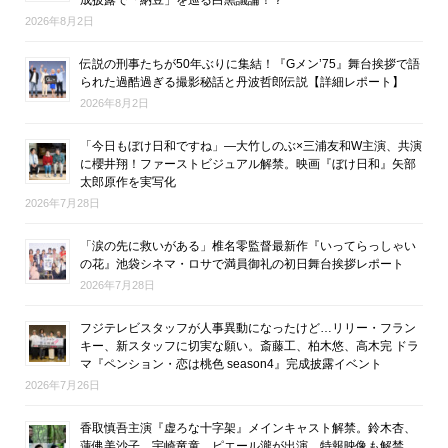
成披露で「納豆」を巡る白黒議論！？
2026年8月2日
伝説の刑事たちが50年ぶりに集結！『Gメン’75』舞台挨拶で語
られた過酷過ぎる撮影秘話と丹波哲郎伝説【詳細レポート】
2026年8月2日
「今日もぼけ日和ですね」―大竹しのぶ×三浦友和W主演、共演
に櫻井翔！ファーストビジュアル解禁。映画『ぼけ日和』矢部
太郎原作を実写化
2026年7月28日
「涙の先に救いがある」椎名零監督最新作『いってらっしゃい
の花』池袋シネマ・ロサで満員御礼の初日舞台挨拶レポート
2026年7月28日
フジテレビスタッフが人事異動になったけど…リリー・フラン
キー、新スタッフに切実な願い。斎藤工、柏木悠、高木完 ドラ
マ『ペンション・恋は桃色 season4』完成披露イベント
2026年7月26日
香取慎吾主演『虚ろな十字架』メインキャスト解禁。鈴木杏、
蓮佛美沙子、宇崎竜童、ピエール瀧が出演。特報映像も解禁