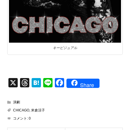
キービジュアル
X
T
H
Li
F
Share
hr
at
n
a
e
e
e
c
演劇
a
n
e
CHICAGO
,
米倉涼子
d
a
b
コメント:
0
s
o