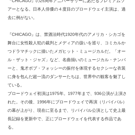
『CHICAGO』の25周年アニバーサリーにあたるプレミアムツ
アーとなる。日本人俳優の４度目のブロードウェイ主演は、過
去に例がない。
『CHICAGO』は、禁酒法時代1920年代のアメリカ・シカゴを
舞台に女性殺人犯の裁判とメディアの扱いを巡り、コミカルか
つドラマチックに描いたメガヒット・ミュージカルだ。「オー
ル・ザット・ジャズ」など、名曲揃いのミュージカル・ナンバ
ーと、鬼才ボブ・フォッシーの振付を体現するセクシーな衣装
に身を包んだ超一流のダンサーたちは、世界中の観客を魅了し
ている。
ブロードウェイ初演は1975年。1977年まで、936公演が上演さ
れた。その後、1996年にブロードウェイで再演（リバイバル）
の幕が上がり、現在に至るまで、リバイバル公演として史上最
長記録を更新中で、正にブロードウェイを代表する作品であ
る。