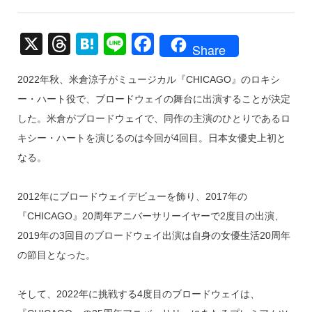
X
T
H
Li
F
Share
hr
at
n
a
2022年秋、米倉涼子がミュージカル『CHICAGO』のロキシ
e
e
e
c
ー・ハート役で、ブロードウェイの舞台に出演することが決定
a
n
e
した。米倉がブロードウェイで、同作の主演のひとりであるロ
d
a
b
キシー・ハートを演じるのは今回が4回目。日本女優史上初と
s
o
なる。
o
k
2012年にブロードウェイデビューを飾り、2017年の
『CHICAGO』20周年アニバーサリーイヤーで2度目の出演、
2019年の3回目のブロードウェイ出演は自身の女優生活20周年
の節目となった。
そして、2022年に挑戦する4度目のブロードウェイは、