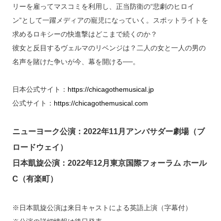
リーを雇ってマスコミを利用し、正当防衛の“悲劇のヒロイ
ン”として一躍メディアの寵児になっていく。スポットライトを
求めるロキシーの快進撃はどこまで続くのか？
彼女と反目するヴェルマのリベンジは？二人の女と一人の男の
名声を賭けた争いが今、幕を開ける──。
日本公式サイト：
https://chicagothemusical.jp
公式サイト：
https://chicagothemusical.com
ニューヨーク公演：2022年11月アンバサダー劇場（ブ
ロードウェイ）
日本凱旋公演：2022年12月東京国際フォーラム ホール
C（有楽町）
※日本凱旋公演は来日キャストによる英語上演（字幕付）