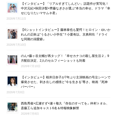
【インタビュー】「リアルすぎてしんどい」話題作が実写化！
中沢元紀×秋田汐梨×齊藤なぎさが選ぶ“本当の幸せ。ドラマ『幸
せになりたいマサムネ君』
2026年7月11日
【4ショットインタビュー】藤林泰也も驚愕！ヒロイン・ゆいか
れんの正体は“うるさい小学生”？小栗有以、京典和玖『ドライ
な同期の溺愛癖』
2026年7月10日
のん×藤ヶ谷太輔が再タッグ！「幸せカナコの殺し屋生活２」9
月配信決定、2人のセルフィーショットも到着
2026年7月10日
【インタビュー】桜井日奈子が7年ぶり主演映画の号泣シーンで
爆発させた、剥き出しの感情と“今を生きる”尊さ。映画『死神
バーバー』
2026年7月8日
西島秀俊×広瀬すず×瀬々敬久『存在のすべてを』仲村トオル、
斎藤工ら追加キャスト6名＆特報映像解禁
2026年7月8日