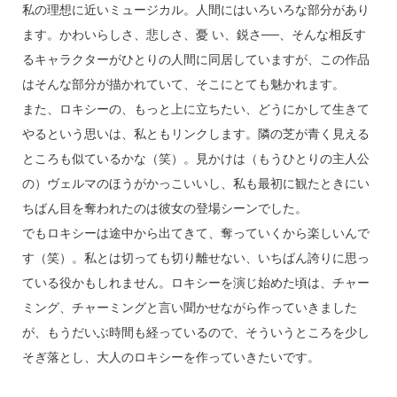
私の理想に近いミュージカル。人間にはいろいろな部分があり
ます。かわいらしさ、悲しさ、憂 い、鋭さ──、そんな相反す
るキャラクターがひとりの人間に同居していますが、この作品
はそんな部分が描かれていて、そこにとても魅かれます。
また、ロキシーの、もっと上に立ちたい、どうにかして生きて
やるという思いは、私ともリンクします。隣の芝が青く見える
ところも似ているかな（笑）。見かけは（もうひとりの主人公
の）ヴェルマのほうがかっこいいし、私も最初に観たときにい
ちばん目を奪われたのは彼女の登場シーンでした。
でもロキシーは途中から出てきて、奪っていくから楽しいんで
す（笑）。私とは切っても切り離せない、いちばん誇りに思っ
ている役かもしれません。ロキシーを演じ始めた頃は、チャー
ミング、チャーミングと言い聞かせながら作っていきました
が、もうだいぶ時間も経っているので、そういうところを少し
そぎ落とし、大人のロキシーを作っていきたいです。