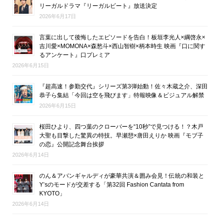
リーガルドラマ『リーガルビート』放送決定
2026年6月17日
言葉に出して後悔したエピソードを告白！板垣李光人×綱啓永×
吉川愛×MOMONA×森愁斗×西山智樹×柄本時生 映画『口に関す
るアンケート』口プレミア
2026年6月15日
『超高速！参勤交代』シリーズ第3弾始動！佐々木蔵之介、深田
恭子ら集結「今回は空を飛びます」特報映像＆ビジュアル解禁
2026年6月15日
桜田ひより、四つ葉のクローバーを“10秒”で見つける！？木戸
大聖も目撃した驚異の特技。早瀬憩×唐田えりか 映画『モブ子
の恋』公開記念舞台挨拶
2026年6月14日
のん＆アバンギャルディが豪華共演＆囲み会見！伝統の和装と
Y’sのモードが交差する「第32回 Fashion Cantata from
KYOTO」
2026年6月14日