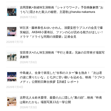
吉岡里帆×奈緒W主演映画『シャドウワーク』予告映像解禁 “お
うち”に隠された殺人の秘密。主題歌はharuka nakamura
2026年7月8日
W主演・藤林泰也＆ゆいかれん、溺愛妄想ラブコメの会見で爆
笑秘話。AKB48小栗有以、ファンの心が読める能力がほしい！
ドラマ『ドライな同期の溺愛癖』記者会見
2026年7月7日
安田章大×のんW主演映画『平行と垂直』兄妹の日常映す場面写
真解禁
2026年7月6日
中島健人、全身で表現した“令和のスター”像を熱弁！「次は君
の波に乗りたいな」と七夕に甘い願いを込める。映画『ラブ≠コ
メディ』公開初日舞台挨拶【詳細】レポート
2026年7月4日
吉野北人＆鈴木愛理、最愛の人に隠した“裏の顔”…映画『昨夜
は殺れたかも』場面写真13点一挙公開
2026年7月3日