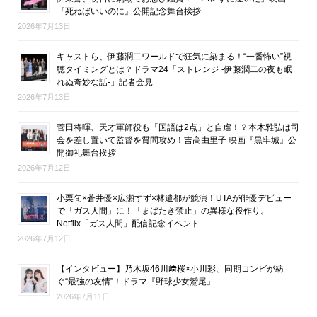
『死ねばいいのに』公開記念舞台挨拶
2026年7月13日
キャストら、伊藤潤二ワールドで狂気に染まる！“一番怖い”視
聴タイミングとは？ドラマ24「ストレンジ -伊藤潤二の夜も眠
れぬ奇妙な話-」記者会見
2026年7月13日
菅田将暉、天才軍師役も「国語は2点」と自虐！？本木雅弘は司
会を差し置いて監督を質問攻め！吉高由里子 映画『黒牢城』公
開御礼舞台挨拶
2026年7月12日
小栗旬×蒼井優×広瀬すず×林遣都が競演！UTAが俳優デビュー
で「ガス人間」に！「まばたき禁止」の異様な役作り。
Netflix「ガス人間」配信記念イベント
2026年7月12日
【インタビュー】乃木坂46川﨑桜×小川彩、同期コンビが紡
ぐ“最強の友情”！ドラマ『野球少女鷲尾』
2026年7月11日