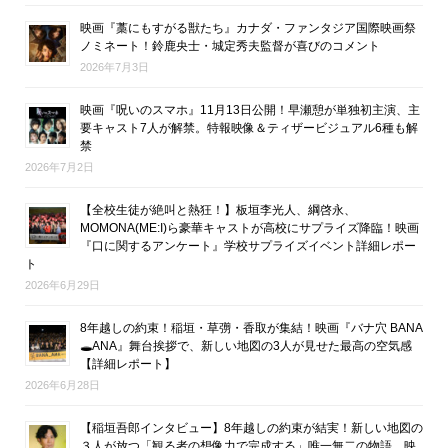
映画『藁にもすがる獣たち』カナダ・ファンタジア国際映画祭
ノミネート！鈴鹿央士・城定秀夫監督が喜びのコメント
2026年7月3日
映画『呪いのスマホ』11月13日公開！早瀬憩が単独初主演、主
要キャスト7人が解禁。特報映像＆ティザービジュアル6種も解
禁
2026年7月2日
【全校生徒が絶叫と熱狂！】板垣李光人、綱啓永、
MOMONA(ME:I)ら豪華キャストが高校にサプライズ降臨！映画
『口に関するアンケート』学校サプライズイベント詳細レポー
ト
2026年6月29日
8年越しの約束！稲垣・草彅・香取が集結！映画『バナ穴 BANA
🕳ANA』舞台挨拶で、新しい地図の3人が見せた最高の空気感
【詳細レポート】
2026年6月28日
【稲垣吾郎インタビュー】8年越しの約束が結実！新しい地図の
３人が放つ「観る者の想像力で完成する」唯一無二の物語。映