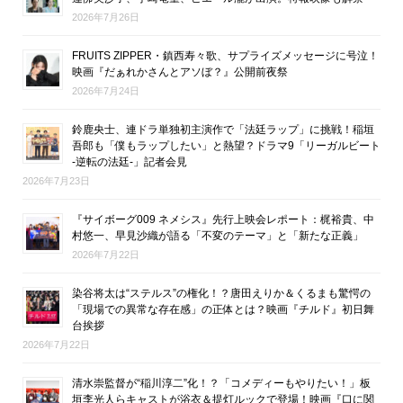
2026年7月26日
FRUITS ZIPPER・鎮西寿々歌、サプライズメッセージに号泣！
映画『だぁれかさんとアソぼ？』公開前夜祭
2026年7月24日
鈴鹿央士、連ドラ単独初主演作で「法廷ラップ」に挑戦！稲垣
吾郎も「僕もラップしたい」と熱望？ドラマ9「リーガルビート
-逆転の法廷-」記者会見
2026年7月23日
『サイボーグ009 ネメシス』先行上映会レポート：梶裕貴、中
村悠一、早見沙織が語る「不変のテーマ」と「新たな正義」
2026年7月22日
染谷将太は“ステルス”の権化！？唐田えりか＆くるまも驚愕の
「現場での異常な存在感」の正体とは？映画『チルド』初日舞
台挨拶
2026年7月22日
清水崇監督が“稲川淳二”化！？「コメディーもやりたい！」板
垣李光人らキャストが浴衣＆提灯ルックで登場！映画『口に関