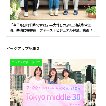
「今日もぼけ日和ですね」―大竹しのぶ×三浦友和W主
演、共演に櫻井翔！ファーストビジュアル解禁。映画『...
ピックアップ記事２
エンタメ総合・ライフ