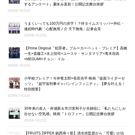
するアンケート』夏休み直前！公開記念舞台挨拶
2026年7月22日
うまくいっても100万円の赤字！？侍タイムスリッパー外伝・
連続時代劇「心配無用ノ介 天下御免」記者会見
2026年7月22日
【Prime Original『犯罪者』ブルーカーペット・プレミア】高橋
一生×斎藤工×水上恒司×ユースケ・サンタマリア×青木崇高
×MEGUMI×チョン・イル
2026年7月22日
小学校プレミア！今井竜太郎×長田光平 映画『仮面ライダーゼ
ッツ』『超宇宙刑事ギャバンインフィニティ』【夢を叶える！
特別授業】
2026年7月21日
30年来の友人・井浦新＆市川実和子が夫婦役に「私たちにしか
出せない空気感」映画『トロフィー』公開記念舞台挨拶
2026年7月21日
【FRUITS ZIPPER 鎮西寿々歌】清水崇監督から「可愛いが出