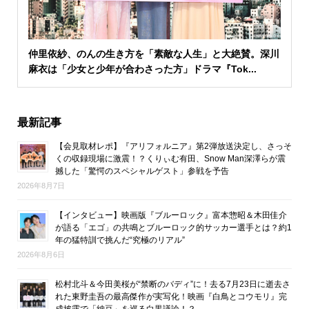
仲里依紗、のんの生き方を「素敵な人生」と大絶賛。深川
麻衣は「少女と少年が合わさった方」ドラマ『Tok...
最新記事
【会見取材レポ】『アリフォルニア』第2弾放送決定し、さっそ
くの収録現場に激震！？くりぃむ有田、Snow Man深澤らが震
撼した「驚愕のスペシャルゲスト」参戦を予告
2026年8月7日
【インタビュー】映画版『ブルーロック』富本惣昭＆木田佳介
が語る「エゴ」の共鳴とブルーロック的サッカー選手とは？約1
年の猛特訓で挑んだ“究極のリアル”
2026年8月6日
松村北斗＆今田美桜が“禁断のバディ”に！去る7月23日に逝去さ
れた東野圭吾の最高傑作が実写化！映画『白鳥とコウモリ』完