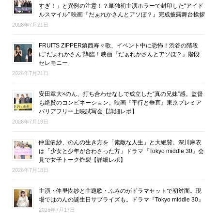
すぎ！」と異例の注意！？単独初主演ホラーで封印した“アイド
ルスマイル” 映画『だぁれかさんとアソぼ？』完成披露舞台挨拶
2026年7月21日
FRUITS ZIPPER鎮西寿々歌、イベント中に恐怖！渋谷の階段
に“だぁれかさん”降臨！映画『だぁれかさんとアソぼ？』階段
セレモニー
2026年7月21日
安田章大×のん、打ち合わせなしで成立した“真の兄妹”感。監督
も絶賛のコンビネーション。映画『平行と垂直』東京プレミア
バリアフリー上映試写会【詳細レポ】
2026年7月19日
仲里依紗、のんの生き方を「素敵な人生」と大絶賛。深川麻衣
は「少女と少年が合わさった方」ドラマ『Tokyo middle 30』会
見で女子トーク炸裂【詳細レポ】
2026年7月18日
主演・仲里依紗と主題歌・ふみのがドラマセットで初対面。現
場ではのんの誕生日サプライズも。ドラマ『Tokyo middle 30』
2026年7月17日