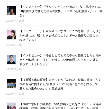
【インタビュー】『侍タイ』が生んだ第2の主役・田村ツトム。
50代初主演で挑んだ座長の覚悟。ドラマ『心配無用ノ介 天下御
免』
2026年7月16日
【インタビュー】日常が狂い出すコンビニの恐怖。唐田えりか
が体感した、瑞々しき岩崎組のエネルギーと物作りの楽しさ。
映画『チルド』
2026年7月16日
【インタビュー】「俳優としてとても幸せな経験でした」円井
わんが体感した、美しくも悍ましい伊藤潤二ワールドの魅力。
ドラマ『ストレンジ』
2026年7月16日
【福原遥＆出口夏希】大ヒット作『あの花』続編に驚き！777
本の百合に囲まれた“百合プレミア” 映画『あの星が降る丘で、
君とまた出会いたい。』完成披露
2026年7月13日
【凍結注意!?】京極夏彦「SNS投稿時は気をつけて！」 奈緒＆
伊東蒼、初日に劇場でお忍び鑑賞！「バレずに泣いた」映画