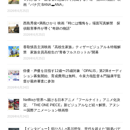
画『バナ穴 BANA🕳ANA』
2026年6月25日
西島秀俊×満島ひかり 映画『時には懺悔を』場面写真解禁 探
偵殺害事件が導く“奇跡の物語”
2026年6月25日
香取慎吾主演映画『高校生家族』ティザービジュアル＆特報解
禁 家族全員高校生の“青春フルスロットル”開幕
2026年6月25日
俳優・声優を目指す12歳〜25歳対象「OPALIS」第2弾オーディ
ション募集開始、育成費用は無料。今泉力哉監督＆門脇康平監
督が最終審査に参加
2026年6月24日
Netflixが世界へ届ける日本アニメ『フールナイト』アニメ化決
定、『THE ONE PIECE』新ビジュアルなど続々解禁。アヌシ
ー国際アニメーション映画祭
2026年6月24日
【インタビュー】舘ひろし×黒川想矢、世代を超えた“師弟バデ