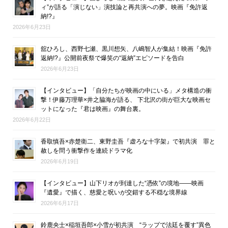
ィ”が語る「演じない」演技論と再共演への夢。映画『免許返
納!?』
2026年6月23日
舘ひろし、西野七瀬、黒川想矢、八嶋智人が集結！映画『免許
返納!?』公開前夜祭で爆笑の“返納”エピソードを告白
2026年6月23日
【インタビュー】「自分たちが映画の中にいる」メタ構造の衝
撃！伊藤万理華×井之脇海が語る、 下北沢の街が巨大な映画セ
ットになった『君は映画』の舞台裏。
2026年6月22日
香取慎吾×赤楚衛二、東野圭吾『虚ろな十字架』で初共演 罪と
赦しを問う衝撃作を連続ドラマ化
2026年6月19日
【インタビュー】山下リオが到達した“憑依”の境地――映画
『遺愛』で描く、慈愛と呪いが交錯する不穏な境界線
2026年6月17日
鈴鹿央士×稲垣吾郎×小雪が初共演 “ラップで法廷を覆す”異色