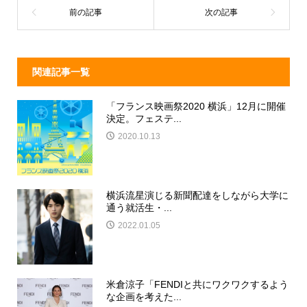
o
k
関連記事一覧
「フランス映画祭2020 横浜」12月に開催
決定。フェステ...
2020.10.13
横浜流星演じる新聞配達をしながら大学に
通う就活生・...
2022.01.05
米倉涼子「FENDIと共にワクワクするよう
な企画を考えた...