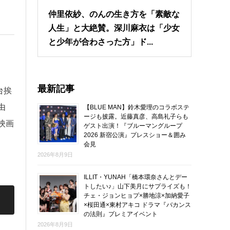
仲里依紗、のんの生き方を「素敵な
人生」と大絶賛。深川麻衣は「少女
と少年が合わさった方」ド...
最新記事
台挨
由
【BLUE MAN】鈴木愛理のコラボステ
ージも披露。近藤真彦、高島礼子らも
映画
ゲスト出演！『ブルーマングループ
2026 新宿公演』プレスショー＆囲み
会見
2026年8月9日
ILLIT・YUNAH「橋本環奈さんとデー
トしたい♪」山下美月にサプライズも！
チェ・ジョンヒョプ×勝地涼×加納愛子
×桜田通×東村アキコ ドラマ『バカンス
の法則』プレミアイベント
2026年8月9日