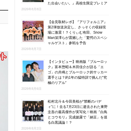
た出会いたい。』高校生限定プレミア
2026年8月8日
【会見取材レポ】『アリフォルニア』
第2弾放送決定し、さっそくの収録現
場に激震！？くりぃむ有田、Snow
Man深澤らが震撼した「驚愕のスペシ
ャルゲスト」参戦を予告
2026年8月7日
【インタビュー】映画版『ブルーロッ
ク』富本惣昭＆木田佳介が語る「エ
ゴ」の共鳴とブルーロック的サッカー
選手とは？約1年の猛特訓で挑んだ“究
極のリアル”
2026年8月6日
松村北斗＆今田美桜が“禁断のバデ
ィ”に！去る7月23日に逝去された東野
圭吾の最高傑作が実写化！映画『白鳥
とコウモリ』完成披露で「納豆」を巡
る白黒議論！？
2026年8月2日