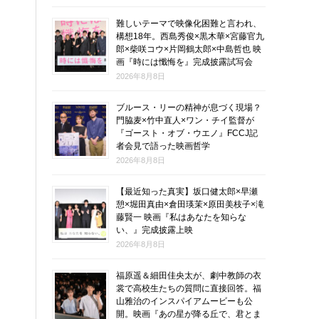
難しいテーマで映像化困難と言われ、
構想18年。西島秀俊×黒木華×宮藤官九
郎×柴咲コウ×片岡鶴太郎×中島哲也 映
画『時には懺悔を』完成披露試写会
2026年8月8日
ブルース・リーの精神が息づく現場？
門脇麦×竹中直人×ワン・チイ監督が
『ゴースト・オブ・ウエノ』FCCJ記
者会見で語った映画哲学
2026年8月8日
【最近知った真実】坂口健太郎×早瀬
憩×堀田真由×倉田瑛茉×原田美枝子×滝
藤賢一 映画『私はあなたを知らな
い、』完成披露上映
2026年8月8日
福原遥＆細田佳央太が、劇中教師の衣
裳で高校生たちの質問に直接回答。福
山雅治のインスパイアムービーも公
開。映画『あの星が降る丘で、君とま