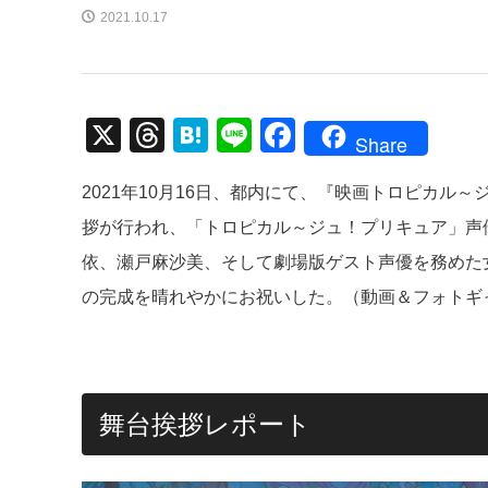
2021.10.17
X
T
H
Li
F
Share
hr
at
n
a
2021年10月16日、都内にて、『映画トロピカル
e
e
e
c
拶が行われ、「トロピカル～ジュ！プリキュア」声
a
n
e
依、瀬戸麻沙美、そして劇場版ゲスト声優を務めた
d
a
b
の完成を晴れやかにお祝いした。（動画＆フォトギ
s
o
o
k
舞台挨拶レポート