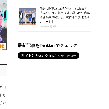
伝説の刑事たちが50年ぶりに集結！
『Gメン’75』舞台挨拶で語られた過酷
過ぎる撮影秘話と丹波哲郎伝説【詳細
レポート】
2026年8月2日
最新記事をTwitterでチェック
アコ
すか
じた