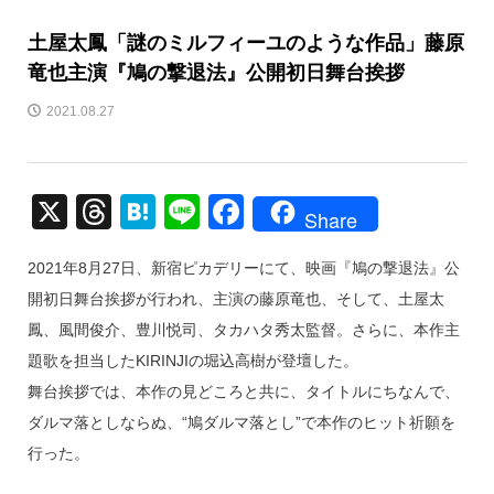
土屋太鳳「謎のミルフィーユのような作品」藤原
竜也主演『鳩の撃退法』公開初日舞台挨拶
2021.08.27
X
T
H
Li
F
Share
hr
at
n
a
2021年8月27日、新宿ピカデリーにて、映画『鳩の撃退法』公
e
e
e
c
開初日舞台挨拶が行われ、主演の藤原竜也、そして、土屋太
a
n
e
鳳、風間俊介、豊川悦司、タカハタ秀太監督。さらに、本作主
d
a
b
題歌を担当したKIRINJIの堀込高樹が登壇した。
s
o
舞台挨拶では、本作の見どころと共に、タイトルにちなんで、
o
ダルマ落としならぬ、“鳩ダルマ落とし”で本作のヒット祈願を
k
行った。