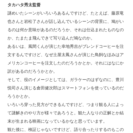
タカハタ秀太監督
謎めいたシーンがいろいろあるんですけど、たとえば、藤原竜
也さんと岩松了さんが話し込んでいるシーンの背景に、鳩がい
るのは何か意味があるのだろうか、それは仕込まれたものなの
か、たまたま飛んできて写り込んだ鳩なのか。
あるいは、風間くんが演じた幸地秀吉がブレンドコーヒーを注
文するんですけど、なぜ土屋太鳳さんが演じた鳥飼なほみはア
メリカンコーヒーを注文したのだろうかとか。それにはなにか
訳があるのだろうかとか。
そして、役のイメージとしては、ガラケーのはずなのに、豊川
悦司さん演じる倉田健次郎はスマートフォンを使っているのだ
ろうかとか。
いろいろ穿った見方ができるんですけど、つまり観る人によっ
て謎解きのやり方が様々であろうと。観た人なりの正解とか結
末が生まれる映画になっているかなと思っています。
観た後に、検証じゃないですけど、語り合ったりするのもこの