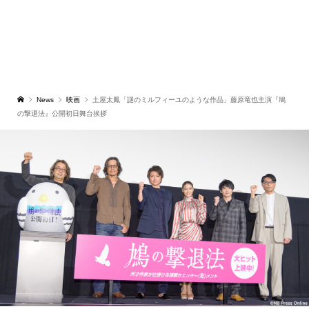
News
映画
土屋太鳳「謎のミルフィーユのような作品」藤原竜也主演『鳩
の撃退法』公開初日舞台挨拶