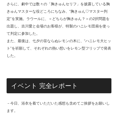
さらに、劇中では数々の「胸きゅんセリフ」を披露している胸
きゅんマスターな役どころにちなみ、“胸きゅん♡マスター判
定”を実施。ラウールに、＜どちらが胸きゅん？＞の2択問題を
出題し、吉川愛と会場のお客様が、特製のハニレモ団扇を使っ
て判定に参加した。
また、最後は、七夕の笹ならぬレモンの木に、“ハニレモ大ヒッ
ト”を祈願して、それぞれの熱い想いをレモン型フリップで発表
した。
イベント 完全レポート
－今日、浴衣を着ていただいた感想も含めてご挨拶をお願いし
ます。