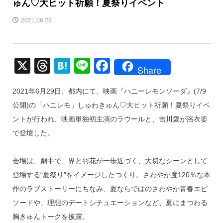
ゅん♡大ヒット祈願！夏祭りイベント
2021.06.29
X
T
H
Li
F
Share
hr
at
n
a
2021年6月29日、都内にて、映画『ハニーレモンソーダ』(7/9
e
e
e
c
公開)の「ハニレモ」しゅわきゅん♡大ヒット祈願！夏祭りイベ
a
n
e
ントが行われ、映画単独初主演のラウールと、吉川愛が浴衣姿
d
a
b
で登壇した。
s
o
o
会場は、劇中で、界と羽花が⼀歩近づく、大切なシーンとして
k
登場する“夏祭り”をイメージしたつくり。さわやか度120％な本
作のラブストーリーにちなみ、夏ならではのさわやか青春エピ
ソードや、理想のデートシチュエーションなど、夏にまつわる
胸きゅんトークを披露。