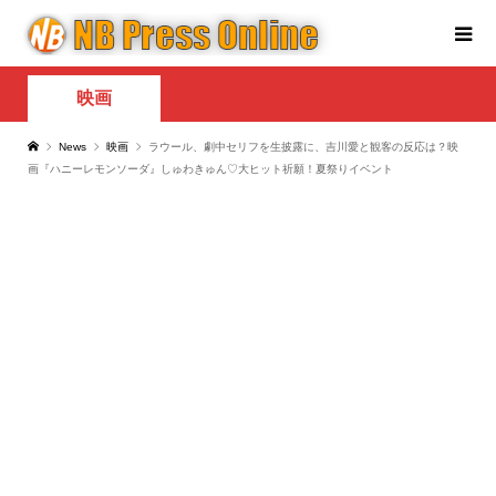
映画
News
映画
ラウール、劇中セリフを生披露に、吉川愛と観客の反応は？映
画『ハニーレモンソーダ』しゅわきゅん♡大ヒット祈願！夏祭りイベント