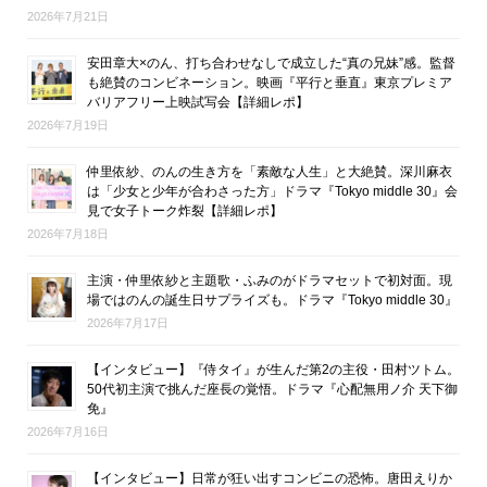
2026年7月21日
安田章大×のん、打ち合わせなしで成立した“真の兄妹”感。監督
も絶賛のコンビネーション。映画『平行と垂直』東京プレミア
バリアフリー上映試写会【詳細レポ】
2026年7月19日
仲里依紗、のんの生き方を「素敵な人生」と大絶賛。深川麻衣
は「少女と少年が合わさった方」ドラマ『Tokyo middle 30』会
見で女子トーク炸裂【詳細レポ】
2026年7月18日
主演・仲里依紗と主題歌・ふみのがドラマセットで初対面。現
場ではのんの誕生日サプライズも。ドラマ『Tokyo middle 30』
2026年7月17日
【インタビュー】『侍タイ』が生んだ第2の主役・田村ツトム。
50代初主演で挑んだ座長の覚悟。ドラマ『心配無用ノ介 天下御
免』
2026年7月16日
【インタビュー】日常が狂い出すコンビニの恐怖。唐田えりか