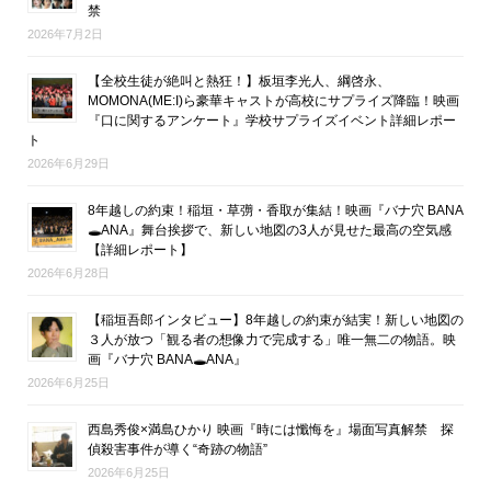
禁
2026年7月2日
【全校生徒が絶叫と熱狂！】板垣李光人、綱啓永、
MOMONA(ME:I)ら豪華キャストが高校にサプライズ降臨！映画
『口に関するアンケート』学校サプライズイベント詳細レポー
ト
2026年6月29日
8年越しの約束！稲垣・草彅・香取が集結！映画『バナ穴 BANA
🕳ANA』舞台挨拶で、新しい地図の3人が見せた最高の空気感
【詳細レポート】
2026年6月28日
【稲垣吾郎インタビュー】8年越しの約束が結実！新しい地図の
３人が放つ「観る者の想像力で完成する」唯一無二の物語。映
画『バナ穴 BANA🕳ANA』
2026年6月25日
西島秀俊×満島ひかり 映画『時には懺悔を』場面写真解禁 探
偵殺害事件が導く“奇跡の物語”
2026年6月25日