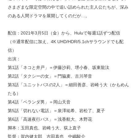
さまざまな限定空間の中で追い詰められた主人公たちが、深み
のある人間ドラマを展開してくのだが…。
配信：2021年3月5日（金）から、Huluで毎週1話ずつ配信
（※通常配信に加え、4K UHD/HDR/5.1chサラウンドでも配
信）
出演：
第1話「ネコと井戸」＝伊藤沙莉、堺小春、坂東龍汰
第2話「タクシーの女」＝門脇⻨、古川琴音
第3話「ユニットバスの2人」＝細田善彦、岩崎う大（かもめん
たる）
第4話「ベランダ男」＝岡山天音
第5話「切れない電話」＝泉澤祐希、岩松了、夏子
第6話「高速夜行バス」＝浅香航大、木野花
脚本：玉田真也、岩崎う大、荻上直子
監督：賀内健太郎 吉田真也 中嶋駿介