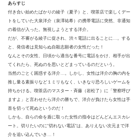
あらすじ
付き合い始めたばかりの綾子（夏子）と、喫茶店で楽しくデー
トをしていた大泉洋介（泉澤祐希）の携帯電話に突然、非通知
の着信が入った。無視しようとする洋介。
だが、不審がる綾子に促され、渋々電話に出ることに…。する
と、発信者は見知らぬ自殺志願者の女性だった！
なんとその女性、日頃から適当な番号に電話をかけ、相手が出
てくれたら、死ぬのを思いとどまっているのだという。
当然のごとく困惑する洋介…。しかし、女性は洋介の胸の内を
推し量る素振りなど１ミリもなく、いきなり恐ろしいゲームを
持ちかける。喫茶店のマスター・斉藤（岩松了）に「警察呼び
ますよ」と言わせたら洋介の勝ちで、洋介が負けたら女性は手
首を切って死ぬというのだ！
しかも、自らの命を盾に取った女性の指令はどんどんエスカレ
ート。切りたいのに“切れない電話”は、ありえない次元まで洋
介を追い込んでいき…！