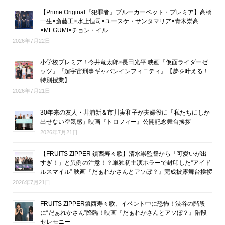
【Prime Original『犯罪者』ブルーカーペット・プレミア】高橋
一生×斎藤工×水上恒司×ユースケ・サンタマリア×青木崇高
×MEGUMI×チョン・イル
2026年7月22日
小学校プレミア！今井竜太郎×長田光平 映画『仮面ライダーゼ
ッツ』『超宇宙刑事ギャバンインフィニティ』【夢を叶える！
特別授業】
2026年7月21日
30年来の友人・井浦新＆市川実和子が夫婦役に「私たちにしか
出せない空気感」映画『トロフィー』公開記念舞台挨拶
2026年7月21日
【FRUITS ZIPPER 鎮西寿々歌】清水崇監督から「可愛いが出
すぎ！」と異例の注意！？単独初主演ホラーで封印した“アイド
ルスマイル” 映画『だぁれかさんとアソぼ？』完成披露舞台挨拶
2026年7月21日
FRUITS ZIPPER鎮西寿々歌、イベント中に恐怖！渋谷の階段
に“だぁれかさん”降臨！映画『だぁれかさんとアソぼ？』階段
セレモニー