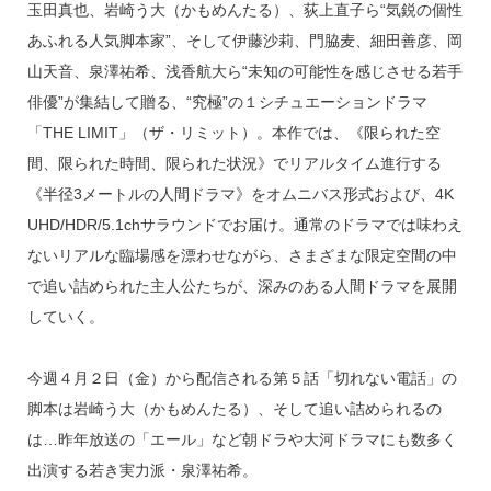
玉田真也、岩崎う大（かもめんたる）、荻上直子ら“気鋭の個性
あふれる人気脚本家”、そして伊藤沙莉、門脇麦、細田善彦、岡
山天音、泉澤祐希、浅香航大ら“未知の可能性を感じさせる若手
俳優”が集結して贈る、“究極”の１シチュエーションドラマ
「THE LIMIT」（ザ・リミット）。本作では、《限られた空
間、限られた時間、限られた状況》でリアルタイム進行する
《半径3メートルの人間ドラマ》をオムニバス形式および、4K
UHD/HDR/5.1chサラウンドでお届け。通常のドラマでは味わえ
ないリアルな臨場感を漂わせながら、さまざまな限定空間の中
で追い詰められた主人公たちが、深みのある人間ドラマを展開
していく。
今週４月２日（金）から配信される第５話「切れない電話」の
脚本は岩崎う大（かもめんたる）、そして追い詰められるの
は…昨年放送の「エール」など朝ドラや大河ドラマにも数多く
出演する若き実力派・泉澤祐希。