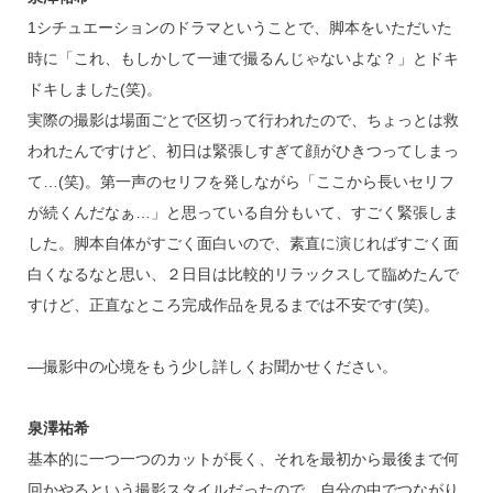
1シチュエーションのドラマということで、脚本をいただいた
時に「これ、もしかして一連で撮るんじゃないよな？」とドキ
ドキしました(笑)。
実際の撮影は場面ごとで区切って行われたので、ちょっとは救
われたんですけど、初日は緊張しすぎて顔がひきつってしまっ
て…(笑)。第一声のセリフを発しながら「ここから長いセリフ
が続くんだなぁ…」と思っている自分もいて、すごく緊張しま
した。脚本自体がすごく面白いので、素直に演じればすごく面
白くなるなと思い、２日目は比較的リラックスして臨めたんで
すけど、正直なところ完成作品を見るまでは不安です(笑)。
―撮影中の心境をもう少し詳しくお聞かせください。
泉澤祐希
基本的に一つ一つのカットが長く、それを最初から最後まで何
回かやるという撮影スタイルだったので、自分の中でつながり