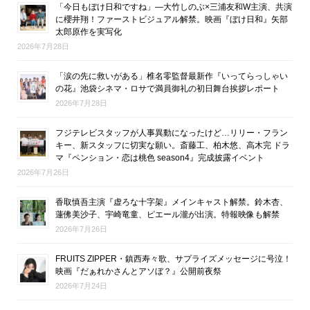
「今日もぼけ日和ですね」―大竹しのぶ×三浦友和W主演、共演
に櫻井翔！ファーストビジュアル解禁。映画『ぼけ日和』矢部
太郎原作を実写化
2026年7月28日
「涙の先に救いがある」椎名零監督最新作『いってらっしゃい
の花』池袋シネマ・ロサで満員御礼の初日舞台挨拶レポート
2026年7月28日
フジテレビスタッフが人事異動になったけど…リリー・フラン
キー、新スタッフに切実な願い。斎藤工、柏木悠、高木完 ドラ
マ『ペンション・恋は桃色 season4』完成披露イベント
2026年7月26日
香取慎吾主演『虚ろな十字架』メインキャスト解禁。鈴木杏、
蓮佛美沙子、宇崎竜童、ピエール瀧が出演。特報映像も解禁
2026年7月26日
FRUITS ZIPPER・鎮西寿々歌、サプライズメッセージに号泣！
映画『だぁれかさんとアソぼ？』公開前夜祭
2026年7月24日