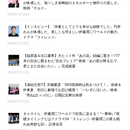
が体感した、瑞々しき岩崎組のエネルギーと物作りの楽しさ。
映画『チルド』
2026年7月16日
【インタビュー】「俳優としてとても幸せな経験でした」円井
わんが体感した、美しくも悍ましい伊藤潤二ワールドの魅力。
ドラマ『ストレンジ』
2026年7月16日
【福原遥＆出口夏希】大ヒット作『あの花』続編に驚き！777
本の百合に囲まれた“百合プレミア” 映画『あの星が降る丘で、
君とまた出会いたい。』完成披露
2026年7月13日
【凍結注意!?】京極夏彦「SNS投稿時は気をつけて！」 奈緒＆
伊東蒼、初日に劇場でお忍び鑑賞！「バレずに泣いた」映画
『死ねばいいのに』公開記念舞台挨拶
2026年7月13日
キャストら、伊藤潤二ワールドで狂気に染まる！“一番怖い”視
聴タイミングとは？ドラマ24「ストレンジ -伊藤潤二の夜も眠
れぬ奇妙な話-」記者会見