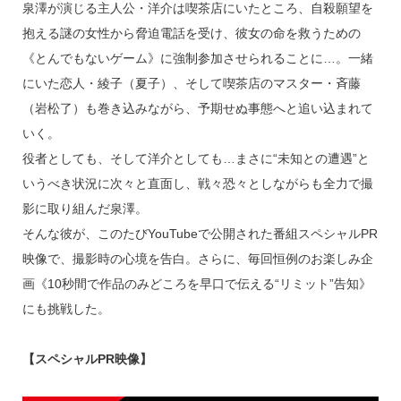
泉澤が演じる主人公・洋介は喫茶店にいたところ、自殺願望を
抱える謎の女性から脅迫電話を受け、彼女の命を救うための
《とんでもないゲーム》に強制参加させられることに…。一緒
にいた恋人・綾子（夏子）、そして喫茶店のマスター・斉藤
（岩松了）も巻き込みながら、予期せぬ事態へと追い込まれて
いく。
役者としても、そして洋介としても…まさに“未知との遭遇”と
いうべき状況に次々と直面し、戦々恐々としながらも全力で撮
影に取り組んだ泉澤。
そんな彼が、このたびYouTubeで公開された番組スペシャルPR
映像で、撮影時の心境を告白。さらに、毎回恒例のお楽しみ企
画《10秒間で作品のみどころを早口で伝える“リミット”告知》
にも挑戦した。
【スペシャルPR映像】