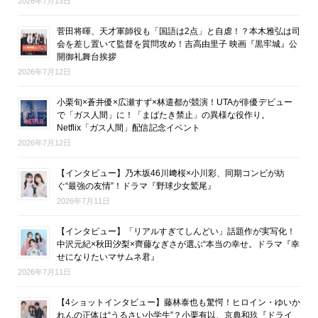
2026年7月13日
菅田将暉、天才軍師役も「国語は2点」と自虐！？本木雅弘は司
会を差し置いて監督を質問攻め！吉高由里子 映画『黒牢城』公
開御礼舞台挨拶
2026年7月12日
小栗旬×蒼井優×広瀬すず×林遣都が競演！UTAが俳優デビュー
で「ガス人間」に！「まばたき禁止」の異様な役作り。
Netflix「ガス人間」配信記念イベント
2026年7月12日
【インタビュー】乃木坂46川﨑桜×小川彩、同期コンビが紡
ぐ“最強の友情”！ドラマ『野球少女鷲尾』
2026年7月11日
【インタビュー】「リアルすぎてしんどい」話題作が実写化！
中沢元紀×秋田汐梨×齊藤なぎさが選ぶ“本当の幸せ。ドラマ『幸
せになりたいマサムネ君』
2026年7月11日
【4ショットインタビュー】藤林泰也も驚愕！ヒロイン・ゆいか
れんの正体は“うるさい小学生”？小栗有以、京典和玖『ドライ