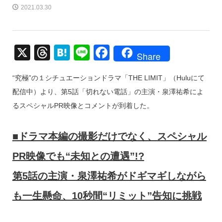
2021.03.30
X
T
H
Li
F
Share
hr
at
n
a
“究極”の１シチュエーションドラマ「THE LIMIT」（Huluにて
e
e
e
c
配信中）より、第5話「切れない電話」の主演・泉澤祐希によ
a
n
e
るスペシャルPR映像とコメントが到着した。
d
a
b
s
o
■ドラマ本編の撮影だけでなく、スペシャル
o
PR映像でも“未知との遭遇”!?
k
第5話の主演・泉澤祐希がドギマギしながら
も一生懸命、10秒間“リミット”告知に挑戦