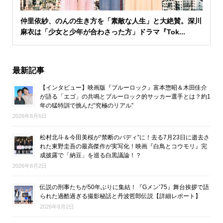
仲里依紗、のんの生き方を「素敵な人生」と大絶賛。深川
麻衣は「少女と少年が合わさった方」ドラマ『Tok...
最新記事
【インタビュー】映画版『ブルーロック』富本惣昭＆木田佳介
が語る「エゴ」の共鳴とブルーロック的サッカー選手とは？約1
年の猛特訓で挑んだ“究極のリアル”
2026年8月6日
松村北斗＆今田美桜が“禁断のバディ”に！去る7月23日に逝去さ
れた東野圭吾の最高傑作が実写化！映画『白鳥とコウモリ』完
成披露で「納豆」を巡る白黒議論！？
2026年8月2日
伝説の刑事たちが50年ぶりに集結！『Gメン’75』舞台挨拶で語
られた過酷過ぎる撮影秘話と丹波哲郎伝説【詳細レポート】
2026年8月2日