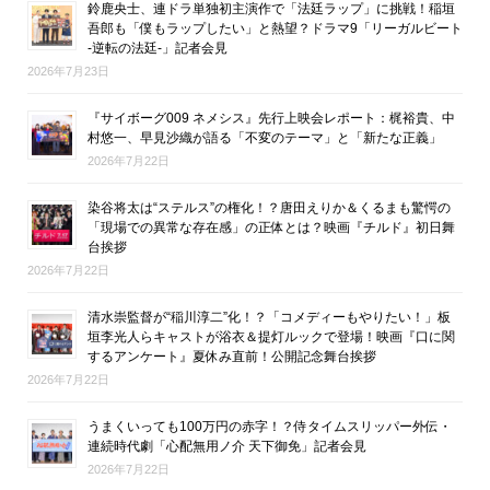
鈴鹿央士、連ドラ単独初主演作で「法廷ラップ」に挑戦！稲垣
吾郎も「僕もラップしたい」と熱望？ドラマ9「リーガルビート
-逆転の法廷-」記者会見
2026年7月23日
『サイボーグ009 ネメシス』先行上映会レポート：梶裕貴、中
村悠一、早見沙織が語る「不変のテーマ」と「新たな正義」
2026年7月22日
染谷将太は“ステルス”の権化！？唐田えりか＆くるまも驚愕の
「現場での異常な存在感」の正体とは？映画『チルド』初日舞
台挨拶
2026年7月22日
清水崇監督が“稲川淳二”化！？「コメディーもやりたい！」板
垣李光人らキャストが浴衣＆提灯ルックで登場！映画『口に関
するアンケート』夏休み直前！公開記念舞台挨拶
2026年7月22日
うまくいっても100万円の赤字！？侍タイムスリッパー外伝・
連続時代劇「心配無用ノ介 天下御免」記者会見
2026年7月22日