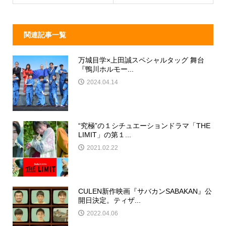
k
関連記事一覧
万城目学×上田誠スペシャルタッグ 舞台
『鴨川ホルモー...
2024.04.14
“究極”の１シチュエーションドラマ「THE
LIMIT」の第１...
2021.02.22
CULEN新作映画『サバカンSABAKAN』公
開日決定。ティザ...
2022.04.06