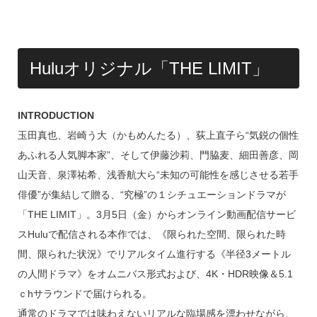
Huluオリジナル「THE LIMIT」
INTRODUCTION
玉田真也、岩崎う大（かもめんたる）、荻上直子ら“気鋭の個性
あふれる人気脚本家”、そして伊藤沙莉、門脇麦、細田善彦、岡
山天音、泉澤祐希、浅香航大ら“未知の可能性を感じさせる若手
俳優”が集結して贈る、“究極”の１シチュエーションドラマが
「THE LIMIT」。3月5日（金）からオンライン動画配信サービ
スHuluで配信される本作では、《限られた空間、限られた時
間、限られた状況》でリアルタイム進行する《半径3メートル
の人間ドラマ》をオムニバス形式および、4K・HDR映像＆5.1
ｃhサラウンドで届けられる。
通常のドラマでは味わえないリアルな臨場感を漂わせながら、