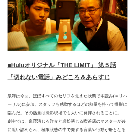
■Huluオリジナル「THE LIMIT」 第５話
「切れない電話」みどころ＆あらすじ
泉澤は今回、ほぼすべてのセリフを覚えた状態で本読み(＝リハ
ーサル)に参加。スタッフも感動するほどの熱量を持って撮影に
臨んだ。その熱量は撮影現場でも大いに発揮されることに。
劇中では、泉澤演じる洋介と岩松演じる喫茶店のマスターが共
に追い詰められ、極限状態の中で発する言葉や行動が肝となる