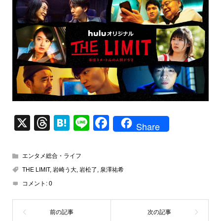
X
T
H
Li
F
Share
hr
at
n
a
e
e
e
c
エンタメ総合・ライフ
a
n
e
THE LIMIT
,
岩崎う大
,
岩松了
,
泉澤祐希
d
a
b
コメント:
0
s
o
o