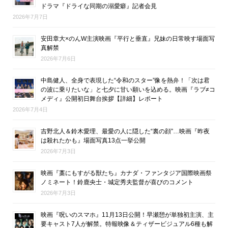
ドラマ『ドライな同期の溺愛癖』記者会見
2026年7月7日
安田章大×のんW主演映画『平行と垂直』兄妹の日常映す場面写
真解禁
2026年7月6日
中島健人、全身で表現した“令和のスター”像を熱弁！「次は君
の波に乗りたいな」と七夕に甘い願いを込める。映画『ラブ≠コ
メディ』公開初日舞台挨拶【詳細】レポート
2026年7月4日
吉野北人＆鈴木愛理、最愛の人に隠した“裏の顔”…映画『昨夜
は殺れたかも』場面写真13点一挙公開
2026年7月3日
映画『藁にもすがる獣たち』カナダ・ファンタジア国際映画祭
ノミネート！鈴鹿央士・城定秀夫監督が喜びのコメント
2026年7月3日
映画『呪いのスマホ』11月13日公開！早瀬憩が単独初主演、主
要キャスト7人が解禁。特報映像＆ティザービジュアル6種も解