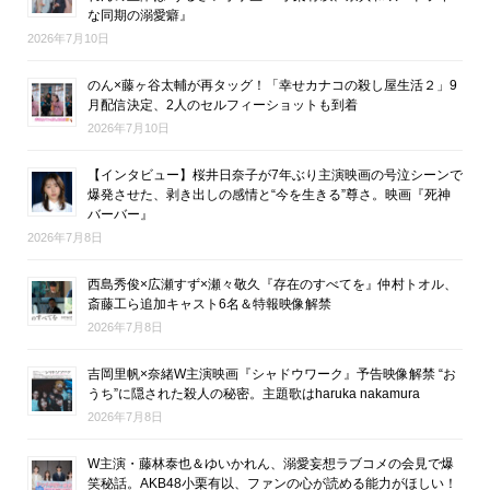
な同期の溺愛癖』
2026年7月10日
のん×藤ヶ谷太輔が再タッグ！「幸せカナコの殺し屋生活２」9
月配信決定、2人のセルフィーショットも到着
2026年7月10日
【インタビュー】桜井日奈子が7年ぶり主演映画の号泣シーンで
爆発させた、剥き出しの感情と“今を生きる”尊さ。映画『死神
バーバー』
2026年7月8日
西島秀俊×広瀬すず×瀬々敬久『存在のすべてを』仲村トオル、
斎藤工ら追加キャスト6名＆特報映像解禁
2026年7月8日
吉岡里帆×奈緒W主演映画『シャドウワーク』予告映像解禁 “お
うち”に隠された殺人の秘密。主題歌はharuka nakamura
2026年7月8日
W主演・藤林泰也＆ゆいかれん、溺愛妄想ラブコメの会見で爆
笑秘話。AKB48小栗有以、ファンの心が読める能力がほしい！