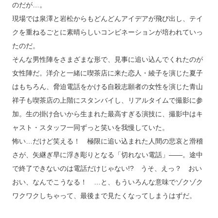
のだが…。
現場では泉澤と岩松からもどんどんアイデアが飛び出し、テイ
クを重ねるごとに素晴らしいコンビネーションが培われていっ
たのだ。
そんな男性陣をさまざまな形で、見事に追い込んでくれたのが
女性陣だ。洋介と一緒に喫茶店に来た恋人・綾子を演じた夏子
はもちろん、脅迫電話をかける自殺志願者の女性を演じた青山
祥子も喫茶店の上階にスタンバイし、リアルタイムで撮影に参
加。生の掛け合いから生まれた最高すぎる演技に、撮影中はキ
ャスト・スタッフ一同ずっと笑いを我慢していた。
怖い…だけど笑える！ 極限に追い込まれた人間の悲哀と滑稽
さが、矢継ぎ早に浮き彫りとなる「切れない電話」――。途中
で終了できないのは電話だけじゃない!? うそ、えっ？ おい
おい、なんでこうなる！ …と、もういろんな意味でゾクゾク
ワクワクしちゃって、最後まで見たくなってしまうはずだ。