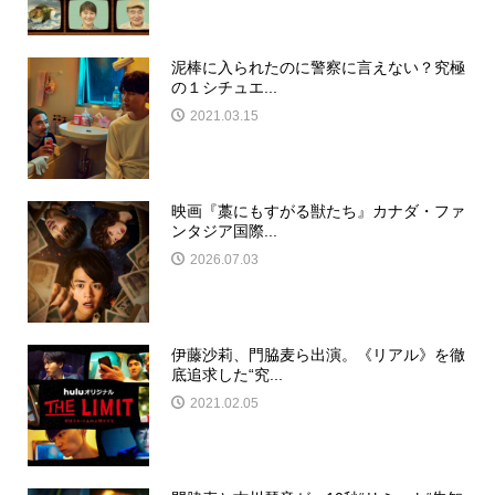
泥棒に入られたのに警察に言えない？究極
の１シチュエ...
2021.03.15
映画『藁にもすがる獣たち』カナダ・ファ
ンタジア国際...
2026.07.03
伊藤沙莉、門脇麦ら出演。《リアル》を徹
底追求した“究...
2021.02.05