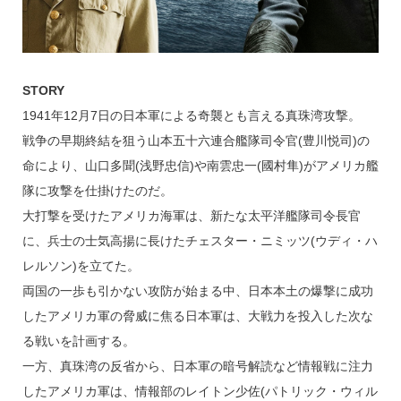
STORY
1941年12月7日の日本軍による奇襲とも言える真珠湾攻撃。
戦争の早期終結を狙う山本五十六連合艦隊司令官(豊川悦司)の
命により、山口多聞(浅野忠信)や南雲忠一(國村隼)がアメリカ艦
隊に攻撃を仕掛けたのだ。
大打撃を受けたアメリカ海軍は、新たな太平洋艦隊司令長官
に、兵士の士気高揚に長けたチェスター・ニミッツ(ウディ・ハ
レルソン)を立てた。
両国の一歩も引かない攻防が始まる中、日本本土の爆撃に成功
したアメリカ軍の脅威に焦る日本軍は、大戦力を投入した次な
る戦いを計画する。
一方、真珠湾の反省から、日本軍の暗号解読など情報戦に注力
したアメリカ軍は、情報部のレイトン少佐(パトリック・ウィル