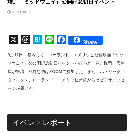
壇。『ミッドウェイ』公開記念初日イベント
2020.09.12
X
T
H
Li
F
Share
hr
at
n
a
9月11日、都内にて、ローランド・エメリッヒ監督映画『ミッ
e
e
e
c
ドウェイ』の公開記念初日イベントが行われ、豊川悦司、國村
a
n
e
隼が登壇。浅野忠信はZOOMで参加した。また、パトリック・
d
a
b
ウィルソン、ローランド・エメリッヒ監督からはビデオメッセ
s
o
ージが届いた。
o
k
イベントレポート