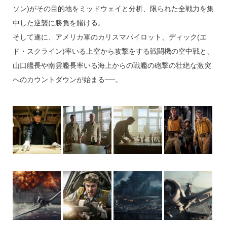
ソン)がその目的地をミッドウェイと分析、限られた全戦力を集
中した逆襲に勝負を賭ける。
そして遂に、アメリカ軍のカリスマパイロット、ディック(エ
ド・スクライン)率いる上空から攻撃をする戦闘機の空中戦と、
山口艦長や南雲艦長率いる海上からの戦艦の砲撃の壮絶な激突
へのカウントダウンが始まる──。