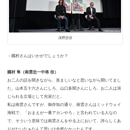
浅野忠信
－國村さんはいかがでしょうか？
國村 隼（南雲忠一中将 役）
お二人の話を聞きながら、羨ましいなと思いながら聞いてまし
た。山本五十六さんにしろ、山口多聞さんにしろ、お二人は演
じられる立場として光栄だと。
私は南雲さんですが、御存知の通り、南雲さんはミッドウェイ
海戦で、「おまえが一番アカンやろ」と言われている人なの
で、そういう意味では南雲さんをやる上において、誇らしくあ
りがたいなぁなんて思いは全然なかったんです。