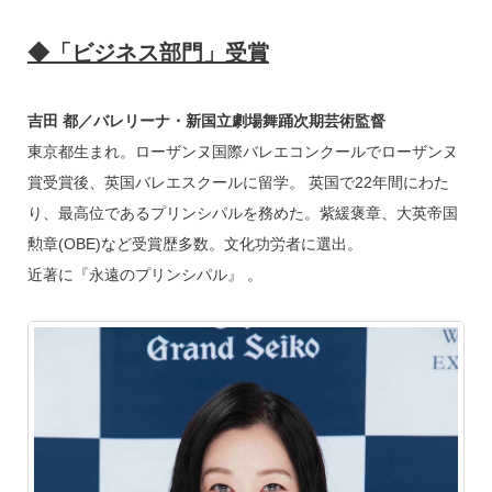
◆「ビジネス部門」受賞
吉田 都／バレリーナ・新国立劇場舞踊次期芸術監督
東京都生まれ。ローザンヌ国際バレエコンクールでローザンヌ
賞受賞後、英国バレエスクールに留学。 英国で22年間にわた
り、最高位であるプリンシパルを務めた。紫緩褒章、大英帝国
勲章(OBE)など受賞歴多数。文化功労者に選出。
近著に『永遠のプリンシパル』 。