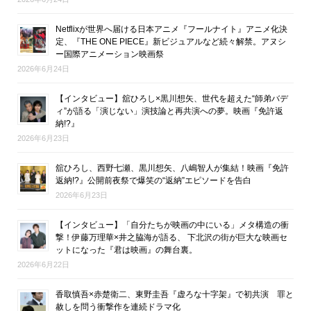
Netflixが世界へ届ける日本アニメ『フールナイト』アニメ化決
定、『THE ONE PIECE』新ビジュアルなど続々解禁。アヌシ
ー国際アニメーション映画祭
2026年6月24日
【インタビュー】舘ひろし×黒川想矢、世代を超えた“師弟バデ
ィ”が語る「演じない」演技論と再共演への夢。映画『免許返
納!?』
2026年6月23日
舘ひろし、西野七瀬、黒川想矢、八嶋智人が集結！映画『免許
返納!?』公開前夜祭で爆笑の“返納”エピソードを告白
2026年6月23日
【インタビュー】「自分たちが映画の中にいる」メタ構造の衝
撃！伊藤万理華×井之脇海が語る、 下北沢の街が巨大な映画セ
ットになった『君は映画』の舞台裏。
2026年6月22日
香取慎吾×赤楚衛二、東野圭吾『虚ろな十字架』で初共演 罪と
赦しを問う衝撃作を連続ドラマ化