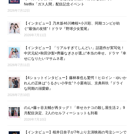
Netflix「ガス人間」配信記念イベント
2026年7月12日
【インタビュー】乃木坂46川﨑桜×小川彩、同期コンビが紡
ぐ“最強の友情”！ドラマ『野球少女鷲尾』
2026年7月11日
【インタビュー】「リアルすぎてしんどい」話題作が実写化！
中沢元紀×秋田汐梨×齊藤なぎさが選ぶ“本当の幸せ。ドラマ『幸
せになりたいマサムネ君』
2026年7月11日
【4ショットインタビュー】藤林泰也も驚愕！ヒロイン・ゆいか
れんの正体は“うるさい小学生”？小栗有以、京典和玖『ドライ
な同期の溺愛癖』
2026年7月10日
のん×藤ヶ谷太輔が再タッグ！「幸せカナコの殺し屋生活２」9
月配信決定、2人のセルフィーショットも到着
2026年7月10日
【インタビュー】桜井日奈子が7年ぶり主演映画の号泣シーンで