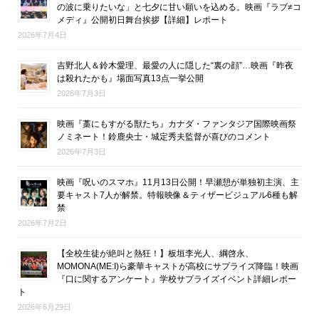
の波に乗りたいな」と七夕に甘い願いを込める。映画『ラブ≠コ
メディ』公開初日舞台挨拶【詳細】レポート
2026年7月4日
吉野北人＆鈴木愛理、最愛の人に隠した“裏の顔”…映画『昨夜
は殺れたかも』場面写真13点一挙公開
2026年7月3日
映画『藁にもすがる獣たち』カナダ・ファンタジア国際映画祭
ノミネート！鈴鹿央士・城定秀夫監督が喜びのコメント
2026年7月3日
映画『呪いのスマホ』11月13日公開！早瀬憩が単独初主演、主
要キャスト7人が解禁。特報映像＆ティザービジュアル6種も解
禁
2026年7月2日
【全校生徒が絶叫と熱狂！】板垣李光人、綱啓永、
MOMONA(ME:I)ら豪華キャストが高校にサプライズ降臨！映画
『口に関するアンケート』学校サプライズイベント詳細レポー
ト
2026年6月29日