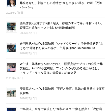
爆発させた、剥き出しの感情と“今を生きる”尊さ。映画『死神
バーバー』
2026年7月8日
西島秀俊×広瀬すず×瀬々敬久『存在のすべてを』仲村トオル、
斎藤工ら追加キャスト6名＆特報映像解禁
2026年7月8日
吉岡里帆×奈緒W主演映画『シャドウワーク』予告映像解禁 “お
うち”に隠された殺人の秘密。主題歌はharuka nakamura
2026年7月8日
W主演・藤林泰也＆ゆいかれん、溺愛妄想ラブコメの会見で爆
笑秘話。AKB48小栗有以、ファンの心が読める能力がほしい！
ドラマ『ドライな同期の溺愛癖』記者会見
2026年7月7日
安田章大×のんW主演映画『平行と垂直』兄妹の日常映す場面写
真解禁
2026年7月6日
中島健人、全身で表現した“令和のスター”像を熱弁！「次は君