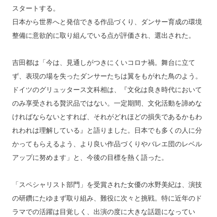
スタートする。
日本から世界へと発信できる作品づくり、ダンサー育成の環境
整備に意欲的に取り組んでいる点が評価され、選出された。
吉田都は「今は、見通しがつきにくいコロナ禍。舞台に立て
ず、表現の場を失ったダンサーたちは翼をもがれた鳥のよう。
ドイツのグリュッタース文科相は、『文化は良き時代において
のみ享受される贅沢品ではない。一定期間、文化活動を諦めな
ければならないとすれば、それがどれほどの損失であるかもわ
れわれは理解している』と語りました。日本でも多くの人に分
かってもらえるよう、より良い作品づくりやバレエ団のレベル
アップに努めます」と、今後の目標を熱く語った。
「スペシャリスト部門」を受賞された女優の水野美紀は、演技
の研鑽にたゆまず取り組み、難役に次々と挑戦。特に近年のド
ラマでの活躍は目覚しく、出演の度に大きな話題になってい