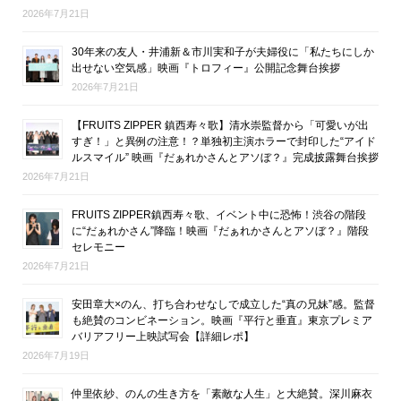
2026年7月21日
30年来の友人・井浦新＆市川実和子が夫婦役に「私たちにしか
出せない空気感」映画『トロフィー』公開記念舞台挨拶
2026年7月21日
【FRUITS ZIPPER 鎮西寿々歌】清水崇監督から「可愛いが出
すぎ！」と異例の注意！？単独初主演ホラーで封印した“アイド
ルスマイル” 映画『だぁれかさんとアソぼ？』完成披露舞台挨拶
2026年7月21日
FRUITS ZIPPER鎮西寿々歌、イベント中に恐怖！渋谷の階段
に“だぁれかさん”降臨！映画『だぁれかさんとアソぼ？』階段
セレモニー
2026年7月21日
安田章大×のん、打ち合わせなしで成立した“真の兄妹”感。監督
も絶賛のコンビネーション。映画『平行と垂直』東京プレミア
バリアフリー上映試写会【詳細レポ】
2026年7月19日
仲里依紗、のんの生き方を「素敵な人生」と大絶賛。深川麻衣