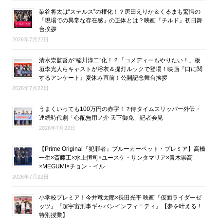
染谷将太は“ステルス”の権化！？唐田えりか＆くるまも驚愕の
「現場での異常な存在感」の正体とは？映画『チルド』初日舞
台挨拶
2026年7月22日
清水崇監督が“稲川淳二”化！？「コメディーもやりたい！」板
垣李光人らキャストが浴衣＆提灯ルックで登場！映画『口に関
するアンケート』夏休み直前！公開記念舞台挨拶
2026年7月22日
うまくいっても100万円の赤字！？侍タイムスリッパー外伝・
連続時代劇「心配無用ノ介 天下御免」記者会見
2026年7月22日
【Prime Original『犯罪者』ブルーカーペット・プレミア】高橋
一生×斎藤工×水上恒司×ユースケ・サンタマリア×青木崇高
×MEGUMI×チョン・イル
2026年7月22日
小学校プレミア！今井竜太郎×長田光平 映画『仮面ライダーゼ
ッツ』『超宇宙刑事ギャバンインフィニティ』【夢を叶える！
特別授業】