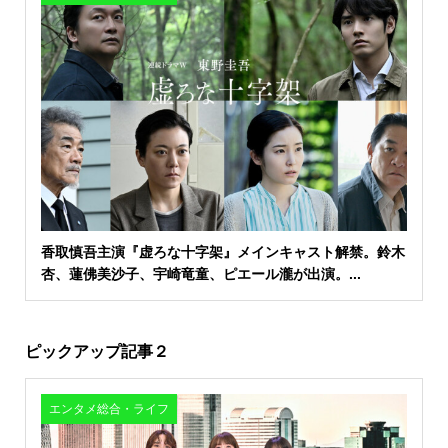
香取慎吾主演『虚ろな十字架』メインキャスト解禁。鈴木
杏、蓮佛美沙子、宇崎竜童、ピエール瀧が出演。...
ピックアップ記事２
エンタメ総合・ライフ