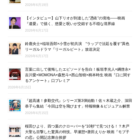
2026年6月19日
【インタビュー】山下リオが到達した“憑依”の境地――映画
『遺愛』で描く、慈愛と呪いが交錯する不穏な境界線
2026年6月17日
鈴鹿央士×稲垣吾郎×小雪が初共演 “ラップで法廷を覆す”異色
リーガルドラマ『リーガルビート』放送決定
2026年6月17日
言葉に出して後悔したエピソードを告白！板垣李光人×綱啓永×
吉川愛×MOMONA×森愁斗×西山智樹×柄本時生 映画『口に関す
るアンケート』口プレミア
2026年6月15日
『超高速！参勤交代』シリーズ第3弾始動！佐々木蔵之介、深田
恭子ら集結「今回は空を飛びます」特報映像＆ビジュアル解禁
2026年6月15日
桜田ひより、四つ葉のクローバーを“10秒”で見つける！？木戸
大聖も目撃した驚異の特技。早瀬憩×唐田えりか 映画『モブ子
の恋』公開記念舞台挨拶