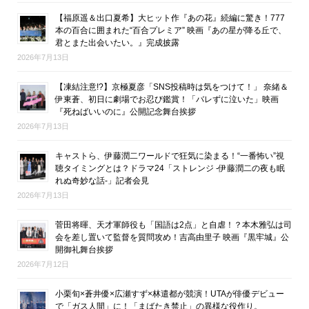
【福原遥＆出口夏希】大ヒット作『あの花』続編に驚き！777
本の百合に囲まれた“百合プレミア” 映画『あの星が降る丘で、
君とまた出会いたい。』完成披露
2026年7月13日
【凍結注意!?】京極夏彦「SNS投稿時は気をつけて！」 奈緒＆
伊東蒼、初日に劇場でお忍び鑑賞！「バレずに泣いた」映画
『死ねばいいのに』公開記念舞台挨拶
2026年7月13日
キャストら、伊藤潤二ワールドで狂気に染まる！“一番怖い”視
聴タイミングとは？ドラマ24「ストレンジ -伊藤潤二の夜も眠
れぬ奇妙な話-」記者会見
2026年7月13日
菅田将暉、天才軍師役も「国語は2点」と自虐！？本木雅弘は司
会を差し置いて監督を質問攻め！吉高由里子 映画『黒牢城』公
開御礼舞台挨拶
2026年7月12日
小栗旬×蒼井優×広瀬すず×林遣都が競演！UTAが俳優デビュー
で「ガス人間」に！「まばたき禁止」の異様な役作り。