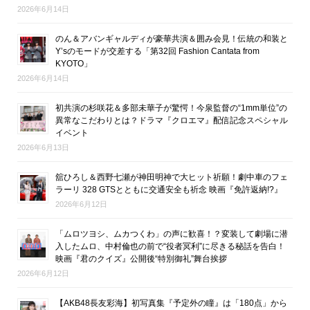
2026年6月14日
のん＆アバンギャルディが豪華共演＆囲み会見！伝統の和装と
Y’sのモードが交差する「第32回 Fashion Cantata from
KYOTO」
2026年6月14日
初共演の杉咲花＆多部未華子が驚愕！今泉監督の“1mm単位”の
異常なこだわりとは？ドラマ『クロエマ』配信記念スペシャル
イベント
2026年6月13日
舘ひろし＆西野七瀬が神田明神で大ヒット祈願！劇中車のフェ
ラーリ 328 GTSとともに交通安全も祈念 映画『免許返納!?』
2026年6月12日
「ムロツヨシ、ムカつくわ」の声に歓喜！？変装して劇場に潜
入したムロ、中村倫也の前で“役者冥利”に尽きる秘話を告白！
映画『君のクイズ』公開後“特別御礼”舞台挨拶
2026年6月12日
【AKB48長友彩海】初写真集『予定外の瞳』は「180点」から