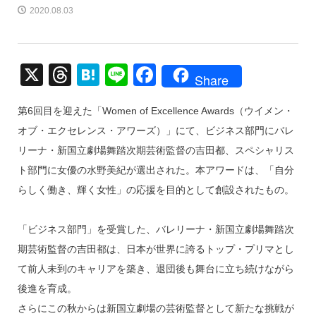
2020.08.03
X
T
H
Li
F
Share
hr
at
n
a
第6回目を迎えた「Women of Excellence Awards（ウイメン・
e
e
e
c
オブ・エクセレンス・アワーズ）」にて、ビジネス部門にバレ
a
n
e
リーナ・新国立劇場舞踏次期芸術監督の吉田都、スペシャリス
d
a
b
ト部門に女優の水野美紀が選出された。本アワードは、「自分
s
o
らしく働き、輝く女性」の応援を目的として創設されたもの。
o
k
「ビジネス部門」を受賞した、バレリーナ・新国立劇場舞踏次
期芸術監督の吉田都は、日本が世界に誇るトップ・プリマとし
て前人未到のキャリアを築き、退団後も舞台に立ち続けながら
後進を育成。
さらにこの秋からは新国立劇場の芸術監督として新たな挑戦が