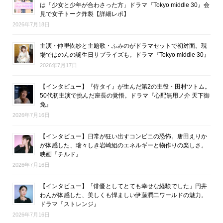
は「少女と少年が合わさった方」ドラマ『Tokyo middle 30』会
見で女子トーク炸裂【詳細レポ】
2026年7月18日
主演・仲里依紗と主題歌・ふみのがドラマセットで初対面。現
場ではのんの誕生日サプライズも。ドラマ『Tokyo middle 30』
2026年7月17日
【インタビュー】『侍タイ』が生んだ第2の主役・田村ツトム。
50代初主演で挑んだ座長の覚悟。ドラマ『心配無用ノ介 天下御
免』
2026年7月16日
【インタビュー】日常が狂い出すコンビニの恐怖。唐田えりか
が体感した、瑞々しき岩崎組のエネルギーと物作りの楽しさ。
映画『チルド』
2026年7月16日
【インタビュー】「俳優としてとても幸せな経験でした」円井
わんが体感した、美しくも悍ましい伊藤潤二ワールドの魅力。
ドラマ『ストレンジ』
2026年7月16日