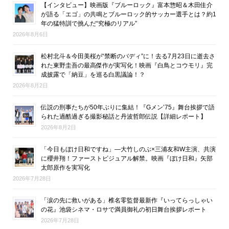
【インタビュー】映画版『ブルーロック』富本惣昭＆木田佳介
が語る「エゴ」の共鳴とブルーロック的サッカー選手とは？約1
年の猛特訓で挑んだ“究極のリアル”
2026年8月6日
松村北斗＆今田美桜が“禁断のバディ”に！去る7月23日に逝去さ
れた東野圭吾の最高傑作が実写化！映画『白鳥とコウモリ』完
成披露で「納豆」を巡る白黒議論！？
2026年8月2日
伝説の刑事たちが50年ぶりに集結！『Gメン’75』舞台挨拶で語
られた過酷過ぎる撮影秘話と丹波哲郎伝説【詳細レポート】
2026年8月2日
「今日もぼけ日和ですね」―大竹しのぶ×三浦友和W主演、共演
に櫻井翔！ファーストビジュアル解禁。映画『ぼけ日和』矢部
太郎原作を実写化
2026年7月28日
「涙の先に救いがある」椎名零監督最新作『いってらっしゃい
の花』池袋シネマ・ロサで満員御礼の初日舞台挨拶レポート
2026年7月28日