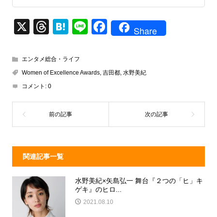
X
T
H
Li
F
Share
hr
at
n
a
e
e
e
c
エンタメ総合・ライフ
a
n
e
Women of Excellence Awards
,
吉田都
,
水野美紀
d
a
b
コメント:
0
s
o
o
k
関連記事一覧
水野美紀×矢島弘一 舞台『２つの「ヒ」キ
ゲキ』のヒロ...
2021.08.10