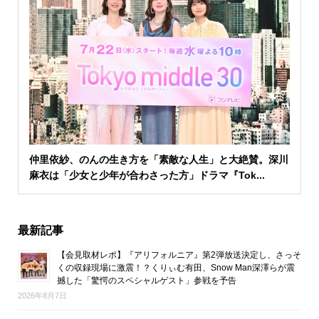
仲里依紗、のんの生き方を「素敵な人生」と大絶賛。深川
麻衣は「少女と少年が合わさった方」ドラマ『Tok...
最新記事
【会見取材レポ】『アリフォルニア』第2弾放送決定し、さっそ
くの収録現場に激震！？くりぃむ有田、Snow Man深澤らが震
撼した「驚愕のスペシャルゲスト」参戦を予告
2026年8月7日