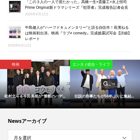
「この３人の一人で居たかった」高橋一生×斎藤工×水上恒司
Prime Original新ドラマシリーズ『犯罪者』完成報告記者会見
2026年6月12日
中島健人が“ハーフドキュメンタリー”と語る自信作！長濱ねる
は映画初出演。映画『ラブ≠ comedy』完成披露試写会【詳細】
レポート
2026年6月11日
映画
エンタメ総合・ライフ
松村北斗＆今田美桜が“禁断のバデ...
伝説の刑事たちが50年ぶりに集結...
Newsアーカイブ
月を選択