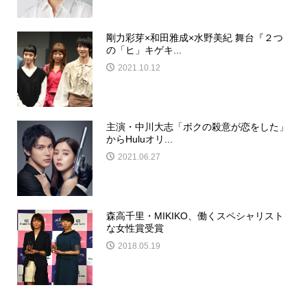
剛力彩芽×和田雅成×水野美紀 舞台『２つ
の「ヒ」キゲキ...
2021.10.12
主演・中川大志「ボクの殺意が恋をした」
からHuluオリ...
2021.06.27
森高千里・MIKIKO、働くスペシャリスト
な女性賞受賞
2018.05.19