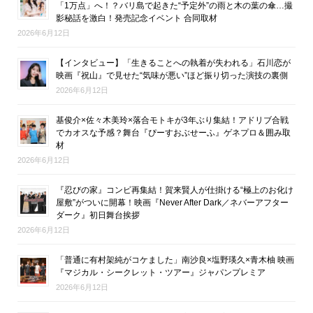
「1万点」へ！？バリ島で起きた“予定外”の雨と木の葉の傘…撮
影秘話を激白！発売記念イベント 合同取材
2026年6月12日
【インタビュー】「生きることへの執着が失われる」石川恋が
映画『祝山』で見せた“気味が悪い”ほど振り切った演技の裏側
2026年6月12日
基俊介×佐々木美玲×落合モトキが3年ぶり集結！アドリブ合戦
でカオスな予感？舞台『ぴーすおぶせーふ』ゲネプロ＆囲み取
材
2026年6月12日
『忍びの家』コンビ再集結！賀来賢人が仕掛ける“極上のお化け
屋敷”がついに開幕！映画『Never After Dark／ネバーアフター
ダーク』初日舞台挨拶
2026年6月12日
「普通に有村架純がコケました」南沙良×塩野瑛久×青木柚 映画
『マジカル・シークレット・ツアー』ジャパンプレミア
2026年6月12日