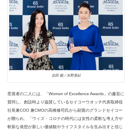
吉田 都／水野美紀
受賞者の二人には、「Women of Excellence Awards」の趣旨に
賛同し、創設時より協賛しているセイコーウオッチ代表取締役
社長兼COO 兼CMOの高橋修司氏から副賞のグランドセイコー
が贈られ、「ウィズ・コロナの時代には女性の柔軟な考え方や
斬新な発想が新しい価値観やライフスタイルを生み出すと信じ