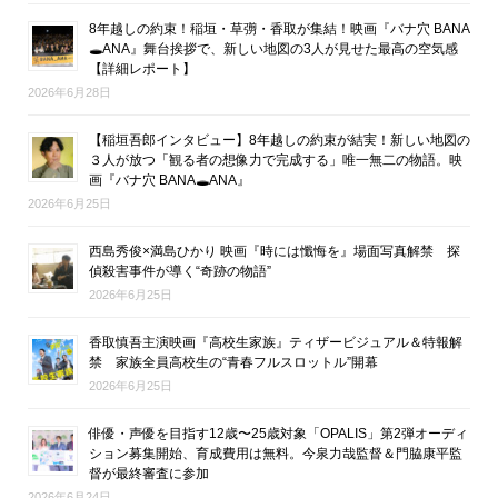
8年越しの約束！稲垣・草彅・香取が集結！映画『バナ穴 BANA
🕳ANA』舞台挨拶で、新しい地図の3人が見せた最高の空気感
【詳細レポート】
2026年6月28日
【稲垣吾郎インタビュー】8年越しの約束が結実！新しい地図の
３人が放つ「観る者の想像力で完成する」唯一無二の物語。映
画『バナ穴 BANA🕳ANA』
2026年6月25日
西島秀俊×満島ひかり 映画『時には懺悔を』場面写真解禁 探
偵殺害事件が導く“奇跡の物語”
2026年6月25日
香取慎吾主演映画『高校生家族』ティザービジュアル＆特報解
禁 家族全員高校生の“青春フルスロットル”開幕
2026年6月25日
俳優・声優を目指す12歳〜25歳対象「OPALIS」第2弾オーディ
ション募集開始、育成費用は無料。今泉力哉監督＆門脇康平監
督が最終審査に参加
2026年6月24日