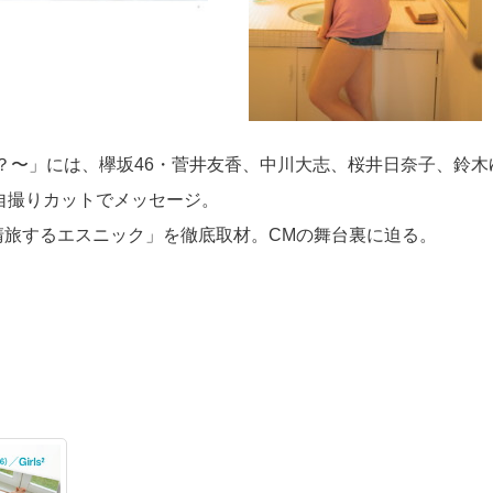
てる？〜」には、欅坂46・菅井友香、中川大志、桜井日奈子、鈴木
が自撮りカットでメッセージ。
清旅するエスニック」を徹底取材。CMの舞台裏に迫る。