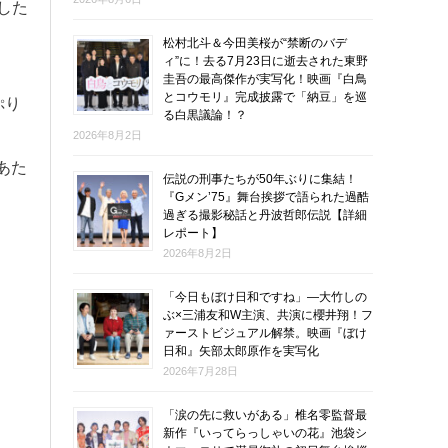
した
松村北斗＆今田美桜が“禁断のバデ
ィ”に！去る7月23日に逝去された東野
圭吾の最高傑作が実写化！映画『白鳥
とコウモリ』完成披露で「納豆」を巡
ぷり
る白黒議論！？
2026年8月2日
あた
伝説の刑事たちが50年ぶりに集結！
『Gメン’75』舞台挨拶で語られた過酷
過ぎる撮影秘話と丹波哲郎伝説【詳細
レポート】
2026年8月2日
「今日もぼけ日和ですね」―大竹しの
ぶ×三浦友和W主演、共演に櫻井翔！フ
ァーストビジュアル解禁。映画『ぼけ
日和』矢部太郎原作を実写化
2026年7月28日
「涙の先に救いがある」椎名零監督最
新作『いってらっしゃいの花』池袋シ