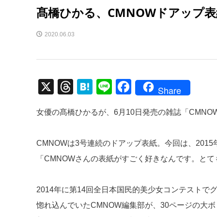
髙橋ひかる、CMNOWドアップ
2020.06.03
X
T
H
Li
F
Share
hr
at
n
a
女優の髙橋ひかるが、6月10日発売の雑誌「CMNOW
e
e
e
c
a
n
e
CMNOWは3号連続のドアップ表紙。今回は、20
d
a
b
「CMNOWさんの表紙がすごく好きなんです。と
s
o
o
2014年に第14回全日本国民的美少女コンテスト
k
惚れ込んでいたCMNOW編集部が、30ページの大