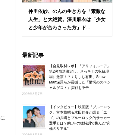
仲里依紗、のんの生き方を「素敵な
人生」と大絶賛。深川麻衣は「少女
と少年が合わさった方」ド...
最新記事
【会見取材レポ】『アリフォルニア』
第2弾放送決定し、さっそくの収録現
場に激震！？くりぃむ有田、Snow
Man深澤らが震撼した「驚愕のスペシ
ャルゲスト」参戦を予告
2026年8月7日
【インタビュー】映画版『ブルーロッ
ク』富本惣昭＆木田佳介が語る「エ
感に
ゴ」の共鳴とブルーロック的サッカー
選手とは？約1年の猛特訓で挑んだ“究
極のリアル”
2026年8月6日