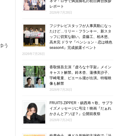
ネマ・ロサで満員御礼の初日舞台挨拶
レポート
2026年7月28日
フジテレビスタッフが人事異動になっ
たけど…リリー・フランキー、新スタ
ッフに切実な願い。斎藤工、柏木悠、
高木完 ドラマ『ペンション・恋は桃色
ゆう
season4』完成披露イベント
2026年7月26日
香取慎吾主演『虚ろな十字架』メイン
キャスト解禁。鈴木杏、蓮佛美沙子、
宇崎竜童、ピエール瀧が出演。特報映
像も解禁
2026年7月26日
FRUITS ZIPPER・鎮西寿々歌、サプラ
イズメッセージに号泣！映画『だぁれ
かさんとアソぼ？』公開前夜祭
2026年7月24日
鈴鹿央士、連ドラ単独初主演作で「法