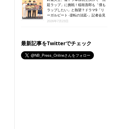
廷ラップ」に挑戦！稲垣吾郎も「僕も
ラップしたい」と熱望？ドラマ9「リ
ーガルビート -逆転の法廷-」記者会見
2026年7月23日
最新記事をTwitterでチェック