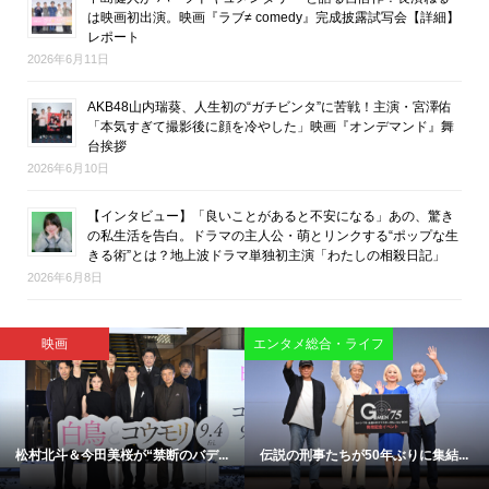
は映画初出演。映画『ラブ≠ comedy』完成披露試写会【詳細】
レポート
2026年6月11日
AKB48山内瑞葵、人生初の“ガチビンタ”に苦戦！主演・宮澤佑
「本気すぎて撮影後に顔を冷やした」映画『オンデマンド』舞
台挨拶
2026年6月10日
【インタビュー】「良いことがあると不安になる」あの、驚き
の私生活を告白。ドラマの主人公・萌とリンクする“ポップな生
きる術”とは？地上波ドラマ単独初主演「わたしの相殺日記」
2026年6月8日
映画
映画
「今日もぼけ日和ですね」―大竹
「涙の先に救いがある」椎名零監...
し...