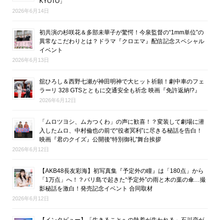
KYOTO」
2026年6月14日
初共演の杉咲花＆多部未華子が驚愕！今泉監督の“1mm単位”の
異常なこだわりとは？ドラマ『クロエマ』配信記念スペシャル
イベント
2026年6月13日
舘ひろし＆西野七瀬が神田明神で大ヒット祈願！劇中車のフェ
ラーリ 328 GTSとともに交通安全も祈念 映画『免許返納!?』
2026年6月12日
「ムロツヨシ、ムカつくわ」の声に歓喜！？変装して劇場に潜
入したムロ、中村倫也の前で“役者冥利”に尽きる秘話を告白！
映画『君のクイズ』公開後“特別御礼”舞台挨拶
2026年6月12日
【AKB48長友彩海】初写真集『予定外の瞳』は「180点」から
「1万点」へ！？バリ島で起きた“予定外”の雨と木の葉の傘…撮
影秘話を激白！発売記念イベント 合同取材
2026年6月12日
【インタビュー】「生きることへの執着が失われる」石川恋が