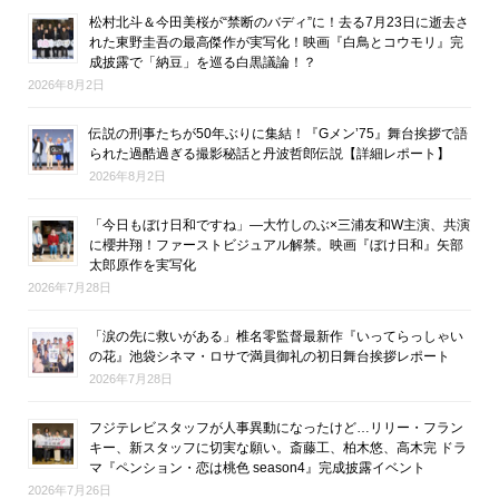
松村北斗＆今田美桜が“禁断のバディ”に！去る7月23日に逝去さ
れた東野圭吾の最高傑作が実写化！映画『白鳥とコウモリ』完
成披露で「納豆」を巡る白黒議論！？
2026年8月2日
伝説の刑事たちが50年ぶりに集結！『Gメン’75』舞台挨拶で語
られた過酷過ぎる撮影秘話と丹波哲郎伝説【詳細レポート】
2026年8月2日
「今日もぼけ日和ですね」―大竹しのぶ×三浦友和W主演、共演
に櫻井翔！ファーストビジュアル解禁。映画『ぼけ日和』矢部
太郎原作を実写化
2026年7月28日
「涙の先に救いがある」椎名零監督最新作『いってらっしゃい
の花』池袋シネマ・ロサで満員御礼の初日舞台挨拶レポート
2026年7月28日
フジテレビスタッフが人事異動になったけど…リリー・フラン
キー、新スタッフに切実な願い。斎藤工、柏木悠、高木完 ドラ
マ『ペンション・恋は桃色 season4』完成披露イベント
2026年7月26日