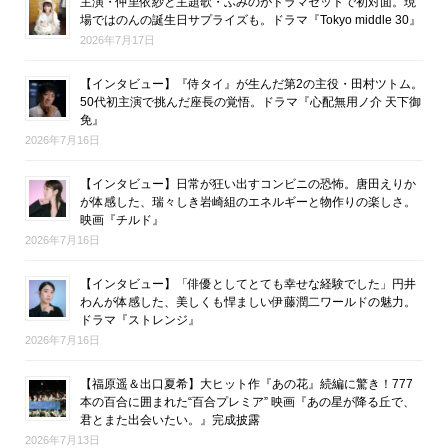
主演・仲里依紗と主題歌・ふみのがドラマセットで初対面。現
場ではのんの誕生日サプライズも。ドラマ『Tokyo middle 30』
2026年7月17日
【インタビュー】『侍タイ』が生んだ第2の主役・田村ツトム。
50代初主演で挑んだ座長の覚悟。ドラマ『心配無用ノ介 天下御
免』
2026年7月16日
【インタビュー】日常が狂い出すコンビニの恐怖。唐田えりか
が体感した、瑞々しき岩崎組のエネルギーと物作りの楽しさ。
映画『チルド』
2026年7月16日
【インタビュー】「俳優としてとても幸せな経験でした」円井
わんが体感した、美しくも悍ましい伊藤潤二ワールドの魅力。
ドラマ『ストレンジ』
2026年7月16日
【福原遥＆出口夏希】大ヒット作『あの花』続編に驚き！777
本の百合に囲まれた“百合プレミア” 映画『あの星が降る丘で、
君とまた出会いたい。』完成披露
2026年7月13日