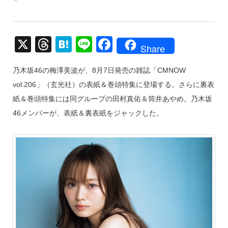
X
T
H
Li
F
Share
hr
at
n
a
乃木坂46の梅澤美波が、8月7日発売の雑誌「CMNOW
e
e
e
c
vol.206」（玄光社）の表紙＆巻頭特集に登場する。さらに裏表
a
n
e
紙＆巻頭特集には同グループの田村真佑＆筒井あやめ。乃木坂
d
a
b
46メンバーが、表紙＆裏表紙をジャックした。
s
o
o
k