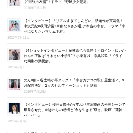
ぐ“最強の友情”！ドラマ『野球少女鷲尾』
2026年7月11日
【インタビュー】「リアルすぎてしんどい」話題作が実写化！
中沢元紀×秋田汐梨×齊藤なぎさが選ぶ“本当の幸せ。ドラマ『幸
せになりたいマサムネ君』
2026年7月11日
【4ショットインタビュー】藤林泰也も驚愕！ヒロイン・ゆいか
れんの正体は“うるさい小学生”？小栗有以、京典和玖『ドライ
な同期の溺愛癖』
2026年7月10日
のん×藤ヶ谷太輔が再タッグ！「幸せカナコの殺し屋生活２」9
月配信決定、2人のセルフィーショットも到着
2026年7月10日
【インタビュー】桜井日奈子が7年ぶり主演映画の号泣シーンで
爆発させた、剥き出しの感情と“今を生きる”尊さ。映画『死神
バーバー』
2026年7月8日