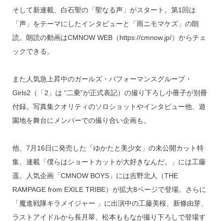
そして新連載、白石聖の「聖なる声」がスタート。第1回は
「声」をテーマにしたインタビューと「雨ニモマケズ」の朗
読。朗読の動画はCMNOW WEB（https://cmnow.jp/）からチェ
ックできる。
また人気急上昇中のガールズ・パフォーマンスグループ・
Girls2（「2」は “二乗”が正式表記）の撮り下ろし小冊子が別冊
付録。写真集クオリティのソロショットやインタビュー他、遊
園地を舞台にメンバーでの撮り合い企画も。
他、7月16日に発売した「ゆかたと美少女」の未公開カット特
集、連載「僕らはショートカットが大好きなんだ。」には工藤
遥。人気企画「CMNOW BOYS」には吉野北人（THE
RAMPAGE from EXILE TRIBE）が拡大8ページで登場。さらに
「魔進戦隊キラメイジャー 」に出演中の工藤美桜、新條由芽、
ラストアイドルから長月翠、松本ももなが撮り下ろしで登場す