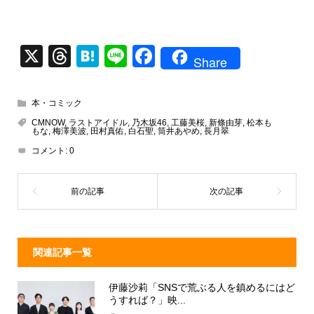
X
T
H
Li
F
Share
hr
at
n
a
e
e
e
c
本・コミック
a
n
e
CMNOW
,
ラストアイドル
,
乃木坂46
,
工藤美桜
,
新條由芽
,
松本も
もな
,
梅澤美波
,
田村真佑
,
白石聖
,
筒井あやめ
,
長月翠
d
a
b
コメント:
0
s
o
o
k
関連記事一覧
伊藤沙莉「SNSで荒ぶる人を鎮めるにはど
うすれば？」映...