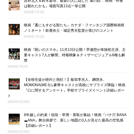
吉野北人＆鈴木愛理、最愛の人に隠した“裏の顔”…映画『昨夜
は殺れたかも』場面写真13点一挙公開
2026年7月3日
映画『藁にもすがる獣たち』カナダ・ファンタジア国際映画祭
ノミネート！鈴鹿央士・城定秀夫監督が喜びのコメント
2026年7月3日
映画『呪いのスマホ』11月13日公開！早瀬憩が単独初主演、主
要キャスト7人が解禁。特報映像＆ティザービジュアル6種も解
禁
2026年7月2日
【全校生徒が絶叫と熱狂！】板垣李光人、綱啓永、
MOMONA(ME:I)ら豪華キャストが高校にサプライズ降臨！映画
『口に関するアンケート』学校サプライズイベント詳細レポー
ト
2026年6月29日
8年越しの約束！稲垣・草彅・香取が集結！映画『バナ穴 BANA
🕳ANA』舞台挨拶で、新しい地図の3人が見せた最高の空気感
【詳細レポート】
2026年6月28日