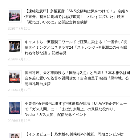
【凍結注意!?】京極夏彦「SNS投稿時は気をつけて！」 奈緒＆
伊東蒼、初日に劇場でお忍び鑑賞！「バレずに泣いた」映画
『死ねばいいのに』公開記念舞台挨拶
2026年7月13日
キャストら、伊藤潤二ワールドで狂気に染まる！“一番怖い”視
聴タイミングとは？ドラマ24「ストレンジ -伊藤潤二の夜も眠
れぬ奇妙な話-」記者会見
2026年7月13日
菅田将暉、天才軍師役も「国語は2点」と自虐！？本木雅弘は司
会を差し置いて監督を質問攻め！吉高由里子 映画『黒牢城』公
開御礼舞台挨拶
2026年7月12日
小栗旬×蒼井優×広瀬すず×林遣都が競演！UTAが俳優デビュー
で「ガス人間」に！「まばたき禁止」の異様な役作り。
Netflix「ガス人間」配信記念イベント
2026年7月12日
【インタビュー】乃木坂46川﨑桜×小川彩、同期コンビが紡