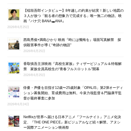
【稲垣吾郎インタビュー】8年越しの約束が結実！新しい地図の
３人が放つ「観る者の想像力で完成する」唯一無二の物語。映
画『バナ穴 BANA🕳ANA』
2026年6月25日
西島秀俊×満島ひかり 映画『時には懺悔を』場面写真解禁 探
偵殺害事件が導く“奇跡の物語”
2026年6月25日
香取慎吾主演映画『高校生家族』ティザービジュアル＆特報解
禁 家族全員高校生の“青春フルスロットル”開幕
2026年6月25日
俳優・声優を目指す12歳〜25歳対象「OPALIS」第2弾オーディ
ション募集開始、育成費用は無料。今泉力哉監督＆門脇康平監
督が最終審査に参加
2026年6月24日
Netflixが世界へ届ける日本アニメ『フールナイト』アニメ化決
定、『THE ONE PIECE』新ビジュアルなど続々解禁。アヌシ
ー国際アニメーション映画祭