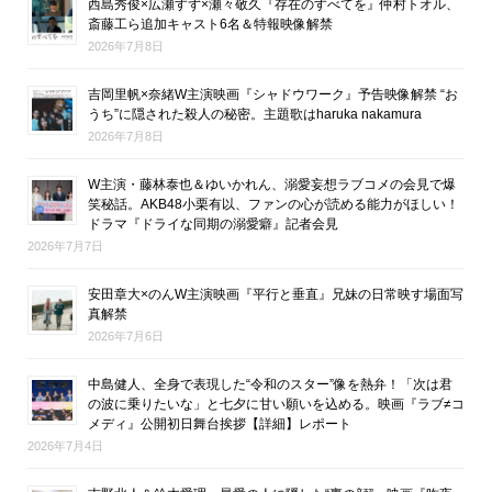
西島秀俊×広瀬すず×瀬々敬久『存在のすべてを』仲村トオル、
斎藤工ら追加キャスト6名＆特報映像解禁
2026年7月8日
吉岡里帆×奈緒W主演映画『シャドウワーク』予告映像解禁 “お
うち”に隠された殺人の秘密。主題歌はharuka nakamura
2026年7月8日
W主演・藤林泰也＆ゆいかれん、溺愛妄想ラブコメの会見で爆
笑秘話。AKB48小栗有以、ファンの心が読める能力がほしい！
ドラマ『ドライな同期の溺愛癖』記者会見
2026年7月7日
安田章大×のんW主演映画『平行と垂直』兄妹の日常映す場面写
真解禁
2026年7月6日
中島健人、全身で表現した“令和のスター”像を熱弁！「次は君
の波に乗りたいな」と七夕に甘い願いを込める。映画『ラブ≠コ
メディ』公開初日舞台挨拶【詳細】レポート
2026年7月4日