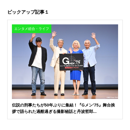
ピックアップ記事１
エンタメ総合・ライフ
伝説の刑事たちが50年ぶりに集結！『Gメン’75』舞台挨
拶で語られた過酷過ぎる撮影秘話と丹波哲郎...