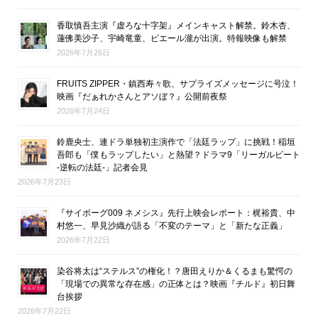
香取慎吾主演『虚ろな十字架』メインキャスト解禁。鈴木杏、
蓮佛美沙子、宇崎竜童、ピエール瀧が出演。特報映像も解禁
2026年7月26日
FRUITS ZIPPER・鎮西寿々歌、サプライズメッセージに号泣！
映画『だぁれかさんとアソぼ？』公開前夜祭
2026年7月24日
鈴鹿央士、連ドラ単独初主演作で「法廷ラップ」に挑戦！稲垣
吾郎も「僕もラップしたい」と熱望？ドラマ9「リーガルビート
-逆転の法廷-」記者会見
2026年7月23日
『サイボーグ009 ネメシス』先行上映会レポート：梶裕貴、中
村悠一、早見沙織が語る「不変のテーマ」と「新たな正義」
2026年7月22日
染谷将太は“ステルス”の権化！？唐田えりか＆くるまも驚愕の
「現場での異常な存在感」の正体とは？映画『チルド』初日舞
台挨拶
2026年7月22日