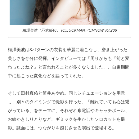
梅澤美波（乃木坂46） (C)LUCKMAN／CMNOW vol.206
梅澤美波は3パターンの衣装を華麗に着こなし、磨き上がった
美しさを存分に発揮。インタビューでは「周りからも『前と変
わったよね？』と言われることが多くなりました」、自粛期間
中に起こった変化などを語ってくれた。
そして田村真佑と筒井あやめ。同じシチュエーションを用意
し、別々のタイミングで撮影を行った。「離れていても心は繋
がっている」をテーマに、それぞれ糸電話やキャッチボール、
お絵かきしりとりなど、ギミックを生かしたソロカットを撮
影。誌面には、つながりを感じさせる演出で登場する。