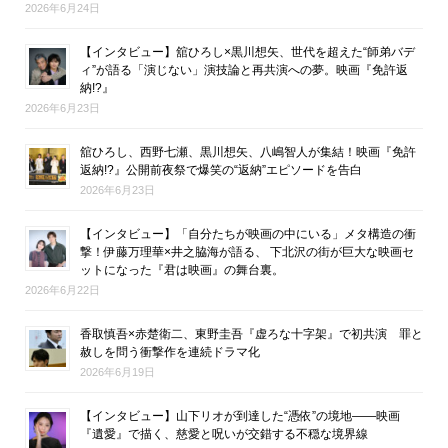
2026年6月24日
【インタビュー】舘ひろし×黒川想矢、世代を超えた“師弟バデ
ィ”が語る「演じない」演技論と再共演への夢。映画『免許返
納!?』
2026年6月23日
舘ひろし、西野七瀬、黒川想矢、八嶋智人が集結！映画『免許
返納!?』公開前夜祭で爆笑の“返納”エピソードを告白
2026年6月23日
【インタビュー】「自分たちが映画の中にいる」メタ構造の衝
撃！伊藤万理華×井之脇海が語る、 下北沢の街が巨大な映画セ
ットになった『君は映画』の舞台裏。
2026年6月22日
香取慎吾×赤楚衛二、東野圭吾『虚ろな十字架』で初共演 罪と
赦しを問う衝撃作を連続ドラマ化
2026年6月19日
【インタビュー】山下リオが到達した“憑依”の境地――映画
『遺愛』で描く、慈愛と呪いが交錯する不穏な境界線