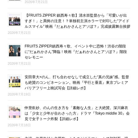
2026年7月21日
【FRUITS ZIPPER 鎮西寿々歌】清水崇監督から「可愛いが出
すぎ！」と異例の注意！？単独初主演ホラーで封印した“アイド
ルスマイル” 映画『だぁれかさんとアソぼ？』完成披露舞台挨拶
2026年7月21日
FRUITS ZIPPER鎮西寿々歌、イベント中に恐怖！渋谷の階段
に“だぁれかさん”降臨！映画『だぁれかさんとアソぼ？』階段
セレモニー
2026年7月21日
安田章大×のん、打ち合わせなしで成立した“真の兄妹”感。監督
も絶賛のコンビネーション。映画『平行と垂直』東京プレミア
バリアフリー上映試写会【詳細レポ】
2026年7月19日
仲里依紗、のんの生き方を「素敵な人生」と大絶賛。深川麻衣
は「少女と少年が合わさった方」ドラマ『Tokyo middle 30』会
見で女子トーク炸裂【詳細レポ】
2026年7月18日