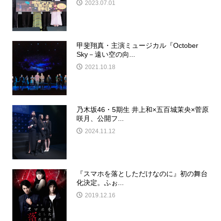
2023.07.01
甲斐翔真・主演ミュージカル『October
Sky－遠い空の向...
2021.10.18
乃木坂46・5期生 井上和×五百城茉央×菅原
咲月、公開フ...
2024.11.12
『スマホを落としただけなのに』初の舞台
化決定。ふぉ...
2019.12.16