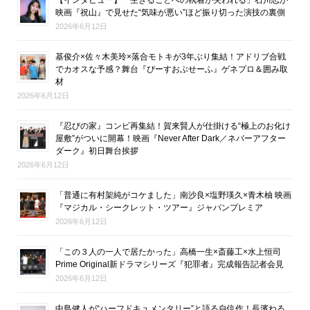
映画『祝山』で見せた“気味が悪い”ほど振り切った演技の裏側
2026年6月12日
基俊介×佐々木美玲×落合モトキが3年ぶり集結！アドリブ合戦
でカオスな予感？舞台『ぴーすおぶせーふ』ゲネプロ＆囲み取
材
2026年6月12日
『忍びの家』コンビ再集結！賀来賢人が仕掛ける“極上のお化け
屋敷”がついに開幕！映画『Never After Dark／ネバーアフター
ダーク』初日舞台挨拶
2026年6月12日
「普通に有村架純がコケました」南沙良×塩野瑛久×青木柚 映画
『マジカル・シークレット・ツアー』ジャパンプレミア
2026年6月12日
「この３人の一人で居たかった」高橋一生×斎藤工×水上恒司
Prime Original新ドラマシリーズ『犯罪者』完成報告記者会見
2026年6月12日
中島健人が“ハーフドキュメンタリー”と語る自信作！長濱ねる