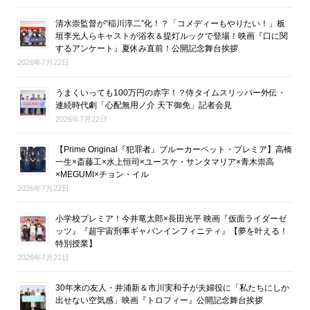
清水崇監督が“稲川淳二”化！？「コメディーもやりたい！」板
垣李光人らキャストが浴衣＆提灯ルックで登場！映画『口に関
するアンケート』夏休み直前！公開記念舞台挨拶
2026年7月22日
うまくいっても100万円の赤字！？侍タイムスリッパー外伝・
連続時代劇「心配無用ノ介 天下御免」記者会見
2026年7月22日
【Prime Original『犯罪者』ブルーカーペット・プレミア】高橋
一生×斎藤工×水上恒司×ユースケ・サンタマリア×青木崇高
×MEGUMI×チョン・イル
2026年7月22日
小学校プレミア！今井竜太郎×長田光平 映画『仮面ライダーゼ
ッツ』『超宇宙刑事ギャバンインフィニティ』【夢を叶える！
特別授業】
2026年7月21日
30年来の友人・井浦新＆市川実和子が夫婦役に「私たちにしか
出せない空気感」映画『トロフィー』公開記念舞台挨拶