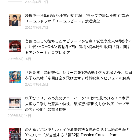
2026年6月17日
鈴鹿央士×稲垣吾郎×小雪が初共演 “ラップで法廷を覆す”異色
リーガルドラマ『リーガルビート』放送決定
2026年6月17日
言葉に出して後悔したエピソードを告白！板垣李光人×綱啓永×
吉川愛×MOMONA×森愁斗×西山智樹×柄本時生 映画『口に関す
るアンケート』口プレミア
2026年6月15日
『超高速！参勤交代』シリーズ第3弾始動！佐々木蔵之介、深田
恭子ら集結「今回は空を飛びます」特報映像＆ビジュアル解禁
2026年6月15日
桜田ひより、四つ葉のクローバーを“10秒”で見つける！？木戸
大聖も目撃した驚異の特技。早瀬憩×唐田えりか 映画『モブ子
の恋』公開記念舞台挨拶
2026年6月14日
のん＆アバンギャルディが豪華共演＆囲み会見！伝統の和装と
Y’sのモードが交差する「第32回 Fashion Cantata from