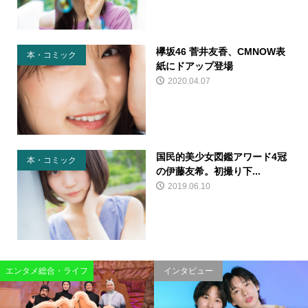
欅坂46 菅井友香、CMNOW表
本・コミック
紙にドアップ登場
2020.04.07
国民的美少女図鑑アワード4冠
本・コミック
の伊藤友希。初撮り下...
2019.06.10
エンタメ総合・ライフ
インタビュー