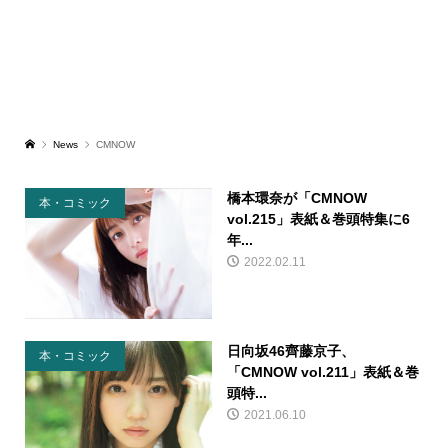
News
CMNOW
橋本環奈が「CMNOW
本・コミック
vol.215」表紙＆巻頭特集に6
年...
2022.02.11
日向坂46齊藤京子、
本・コミック
「CMNOW vol.211」表紙＆巻
頭特...
2021.06.10