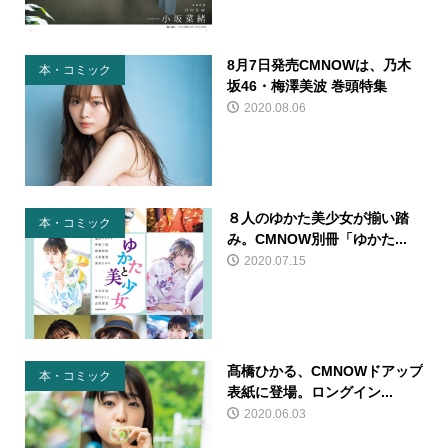
8月7日発売CMNOWは、乃木
本・コミック
坂46・梅澤美波 巻頭特集
2020.08.06
８人のゆかた美少女が揃い踏
本・コミック
み。CMNOW別冊「ゆかた...
2020.07.15
髙橋ひかる、CMNOWドアップ
本・コミック
表紙に登場。ロングイン...
2020.06.03