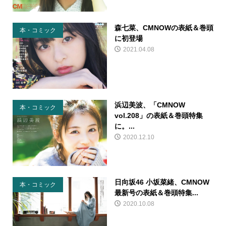
森七菜、CMNOWの表紙＆巻頭
本・コミック
に初登場
2021.04.08
浜辺美波、「CMNOW
本・コミック
vol.208」の表紙＆巻頭特集
に。...
2020.12.10
日向坂46 小坂菜緒、CMNOW
本・コミック
最新号の表紙＆巻頭特集...
2020.10.08