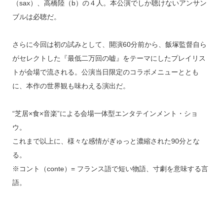
（sax）、高橋陸（b）の４人。本公演でしか聴けないアンサン
ブルは必聴だ。
さらに今回は初の試みとして、開演60分前から、飯塚監督自ら
がセレクトした『最低二万回の嘘』をテーマにしたプレイリス
トが会場で流される。公演当日限定のコラボメニューととも
に、本作の世界観も味わえる演出だ。
“芝居×食×音楽”による会場一体型エンタテインメント・ショ
ウ。
これまで以上に、様々な感情がぎゅっと濃縮された90分とな
る。
※コント（conte）= フランス語で短い物語、寸劇を意味する言
語。