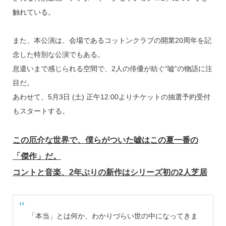
k
触れている。
また、本公演は、会場であるコットンクラブの開業20周年を記
念した特別な公演でもある。
息遣いまで感じられる空間で、2人の俳優が紡ぐ“嘘”の物語に注
目だ。
あわせて、5月3日 (土) 正午12:00よりチケットの抽選予約受付
もスタートする。
この厄介な世界で、僕らがついた嘘はこの夏一番の
「傑作」だ。
コントと音楽、2年ぶりの新作はシリーズ初の2人芝居
「本当」とは何か、わかりづらい世の中になってきま