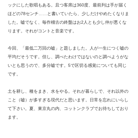
ックにした歌唱もある。且つ客席は360度、最前列は手が届く
ほどの78センチ……と書いていたら、少しだけやめたくなりま
した。嘘でなく、毎作稽古の終盤はお2人とも少し仲が悪くな
ります。それがコントと音楽です。
今回、「最低二万回の嘘」と題しました。人が一生につく嘘の
平均だそうです。但し、調べたわけではないのと調べようがな
いとも思うので、多分嘘です。5で区切る感覚についても同じ
です。
土を耕し、種をまき、水をやる。それが暮らしで、それ以外の
こと（嘘）が多すぎる現代だと思います。日常を忘れにいらし
て下さい。夏、東京丸の内、コットンクラブでお待ちしており
ます。