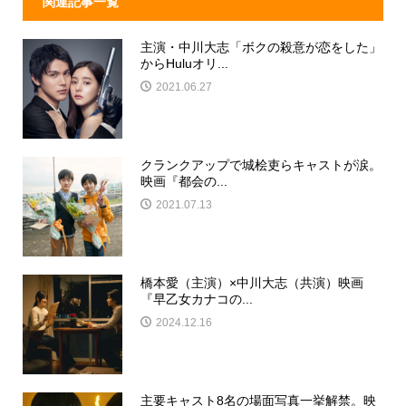
関連記事一覧
主演・中川大志「ボクの殺意が恋をした」
からHuluオリ...
2021.06.27
クランクアップで城桧吏らキャストが涙。
映画『都会の...
2021.07.13
橋本愛（主演）×中川大志（共演）映画
『早乙女カナコの...
2024.12.16
主要キャスト8名の場面写真一挙解禁。映