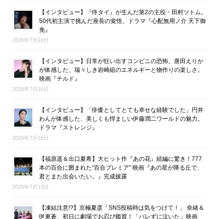
【インタビュー】『侍タイ』が生んだ第2の主役・田村ツトム。
50代初主演で挑んだ座長の覚悟。ドラマ『心配無用ノ介 天下御
免』
2026年7月16日
【インタビュー】日常が狂い出すコンビニの恐怖。唐田えりか
が体感した、瑞々しき岩崎組のエネルギーと物作りの楽しさ。
映画『チルド』
2026年7月16日
【インタビュー】「俳優としてとても幸せな経験でした」円井
わんが体感した、美しくも悍ましい伊藤潤二ワールドの魅力。
ドラマ『ストレンジ』
2026年7月16日
【福原遥＆出口夏希】大ヒット作『あの花』続編に驚き！777
本の百合に囲まれた“百合プレミア” 映画『あの星が降る丘で、
君とまた出会いたい。』完成披露
2026年7月13日
【凍結注意!?】京極夏彦「SNS投稿時は気をつけて！」 奈緒＆
伊東蒼、初日に劇場でお忍び鑑賞！「バレずに泣いた」映画