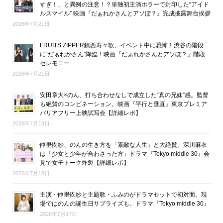
すぎ！」と異例の注意！？単独初主演ホラーで封印した“アイド
ルスマイル” 映画『だぁれかさんとアソぼ？』完成披露舞台挨拶
2026年7月21日
FRUITS ZIPPER鎮西寿々歌、イベント中に恐怖！渋谷の階段
に“だぁれかさん”降臨！映画『だぁれかさんとアソぼ？』階段
セレモニー
2026年7月21日
安田章大×のん、打ち合わせなしで成立した“真の兄妹”感。監督
も絶賛のコンビネーション。映画『平行と垂直』東京プレミア
バリアフリー上映試写会【詳細レポ】
2026年7月19日
仲里依紗、のんの生き方を「素敵な人生」と大絶賛。深川麻衣
は「少女と少年が合わさった方」ドラマ『Tokyo middle 30』会
見で女子トーク炸裂【詳細レポ】
2026年7月18日
主演・仲里依紗と主題歌・ふみのがドラマセットで初対面。現
場ではのんの誕生日サプライズも。ドラマ『Tokyo middle 30』
2026年7月17日