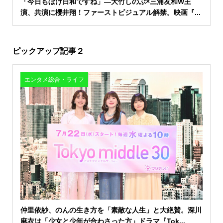
「今日もぼけ日和ですね」―大竹しのぶ×三浦友和W主
演、共演に櫻井翔！ファーストビジュアル解禁。映画『...
ピックアップ記事２
エンタメ総合・ライフ
仲里依紗、のんの生き方を「素敵な人生」と大絶賛。深川
麻衣は「少女と少年が合わさった方」ドラマ『Tok...