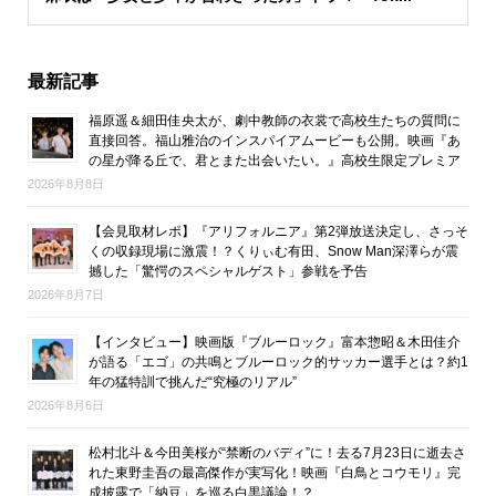
最新記事
福原遥＆細田佳央太が、劇中教師の衣裳で高校生たちの質問に
直接回答。福山雅治のインスパイアムービーも公開。映画『あ
の星が降る丘で、君とまた出会いたい。』高校生限定プレミア
2026年8月8日
【会見取材レポ】『アリフォルニア』第2弾放送決定し、さっそ
くの収録現場に激震！？くりぃむ有田、Snow Man深澤らが震
撼した「驚愕のスペシャルゲスト」参戦を予告
2026年8月7日
【インタビュー】映画版『ブルーロック』富本惣昭＆木田佳介
が語る「エゴ」の共鳴とブルーロック的サッカー選手とは？約1
年の猛特訓で挑んだ“究極のリアル”
2026年8月6日
松村北斗＆今田美桜が“禁断のバディ”に！去る7月23日に逝去さ
れた東野圭吾の最高傑作が実写化！映画『白鳥とコウモリ』完
成披露で「納豆」を巡る白黒議論！？