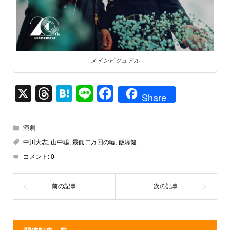
メインビジュアル
X
T
H
Li
F
Share
hr
at
n
a
e
e
e
c
演劇
a
n
e
中川大志
,
山中聡
,
最低二万回の嘘
,
飯塚健
d
a
b
コメント:
0
s
o
o
k