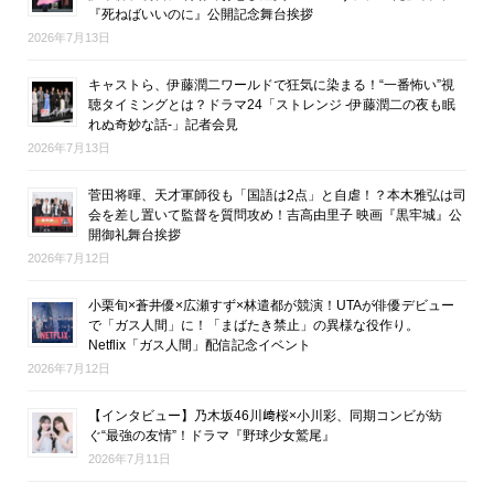
『死ねばいいのに』公開記念舞台挨拶
2026年7月13日
キャストら、伊藤潤二ワールドで狂気に染まる！“一番怖い”視
聴タイミングとは？ドラマ24「ストレンジ -伊藤潤二の夜も眠
れぬ奇妙な話-」記者会見
2026年7月13日
菅田将暉、天才軍師役も「国語は2点」と自虐！？本木雅弘は司
会を差し置いて監督を質問攻め！吉高由里子 映画『黒牢城』公
開御礼舞台挨拶
2026年7月12日
小栗旬×蒼井優×広瀬すず×林遣都が競演！UTAが俳優デビュー
で「ガス人間」に！「まばたき禁止」の異様な役作り。
Netflix「ガス人間」配信記念イベント
2026年7月12日
【インタビュー】乃木坂46川﨑桜×小川彩、同期コンビが紡
ぐ“最強の友情”！ドラマ『野球少女鷲尾』
2026年7月11日