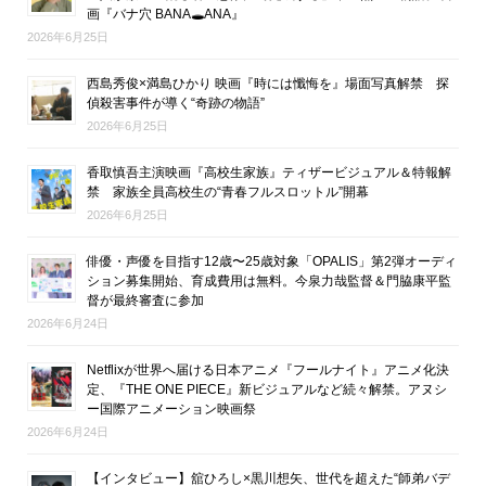
画『バナ穴 BANA🕳ANA』
2026年6月25日
西島秀俊×満島ひかり 映画『時には懺悔を』場面写真解禁 探
偵殺害事件が導く“奇跡の物語”
2026年6月25日
香取慎吾主演映画『高校生家族』ティザービジュアル＆特報解
禁 家族全員高校生の“青春フルスロットル”開幕
2026年6月25日
俳優・声優を目指す12歳〜25歳対象「OPALIS」第2弾オーディ
ション募集開始、育成費用は無料。今泉力哉監督＆門脇康平監
督が最終審査に参加
2026年6月24日
Netflixが世界へ届ける日本アニメ『フールナイト』アニメ化決
定、『THE ONE PIECE』新ビジュアルなど続々解禁。アヌシ
ー国際アニメーション映画祭
2026年6月24日
【インタビュー】舘ひろし×黒川想矢、世代を超えた“師弟バデ