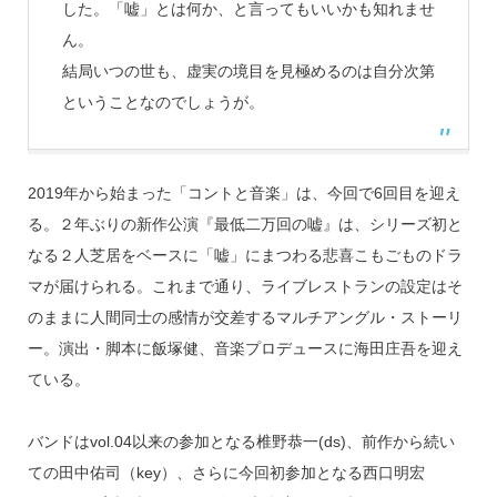
した。「嘘」とは何か、と言ってもいいかも知れませ
ん。
結局いつの世も、虚実の境目を見極めるのは自分次第
ということなのでしょうが。
2019年から始まった「コントと音楽」は、今回で6回目を迎え
る。２年ぶりの新作公演『最低二万回の嘘』は、シリーズ初と
なる２人芝居をベースに「嘘」にまつわる悲喜こもごものドラ
マが届けられる。これまで通り、ライブレストランの設定はそ
のままに人間同士の感情が交差するマルチアングル・ストーリ
ー。演出・脚本に飯塚健、音楽プロデュースに海田庄吾を迎え
ている。
バンドはvol.04以来の参加となる椎野恭一(ds)、前作から続い
ての田中佑司（key）、さらに今回初参加となる西口明宏