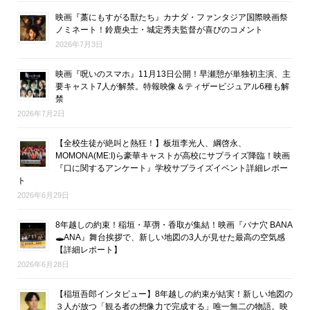
映画『藁にもすがる獣たち』カナダ・ファンタジア国際映画祭
ノミネート！鈴鹿央士・城定秀夫監督が喜びのコメント
2026年7月3日
映画『呪いのスマホ』11月13日公開！早瀬憩が単独初主演、主
要キャスト7人が解禁。特報映像＆ティザービジュアル6種も解
禁
2026年7月2日
【全校生徒が絶叫と熱狂！】板垣李光人、綱啓永、
MOMONA(ME:I)ら豪華キャストが高校にサプライズ降臨！映画
『口に関するアンケート』学校サプライズイベント詳細レポー
ト
2026年6月29日
8年越しの約束！稲垣・草彅・香取が集結！映画『バナ穴 BANA
🕳ANA』舞台挨拶で、新しい地図の3人が見せた最高の空気感
【詳細レポート】
2026年6月28日
【稲垣吾郎インタビュー】8年越しの約束が結実！新しい地図の
３人が放つ「観る者の想像力で完成する」唯一無二の物語。映