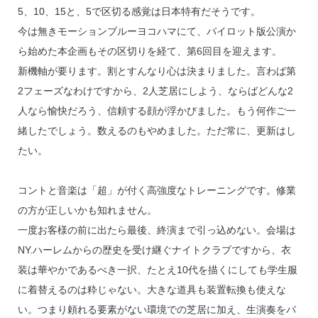
5、10、15と、5で区切る感覚は日本特有だそうです。
今は無きモーションブルーヨコハマにて、パイロット版公演か
ら始めた本企画もその区切りを経て、第6回目を迎えます。
新機軸が要ります。割とすんなり心は決まりました。言わば第
2フェーズなわけですから、2人芝居にしよう、ならばどんな2
人なら愉快だろう、信頼する顔が浮かびました。もう何作ご一
緒したでしょう。数えるのもやめました。ただ常に、更新はし
たい。
コントと音楽は「超」が付く高強度なトレーニングです。修業
の方が正しいかも知れません。
一度お客様の前に出たら最後、終演まで引っ込めない。会場は
NY.ハーレムからの歴史を受け継ぐナイトクラブですから、衣
装は華やかであるべき一択、たとえ10代を描くにしても学生服
に着替えるのは粋じゃない。大きな道具も装置転換も使えな
い。つまり頼れる要素がない環境での芝居に加え、生演奏をバ