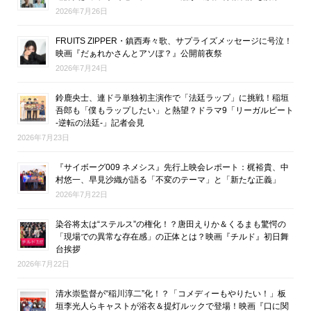
2026年7月26日
FRUITS ZIPPER・鎮西寿々歌、サプライズメッセージに号泣！
映画『だぁれかさんとアソぼ？』公開前夜祭
2026年7月24日
鈴鹿央士、連ドラ単独初主演作で「法廷ラップ」に挑戦！稲垣
吾郎も「僕もラップしたい」と熱望？ドラマ9「リーガルビート
-逆転の法廷-」記者会見
2026年7月23日
『サイボーグ009 ネメシス』先行上映会レポート：梶裕貴、中
村悠一、早見沙織が語る「不変のテーマ」と「新たな正義」
2026年7月22日
染谷将太は“ステルス”の権化！？唐田えりか＆くるまも驚愕の
「現場での異常な存在感」の正体とは？映画『チルド』初日舞
台挨拶
2026年7月22日
清水崇監督が“稲川淳二”化！？「コメディーもやりたい！」板
垣李光人らキャストが浴衣＆提灯ルックで登場！映画『口に関