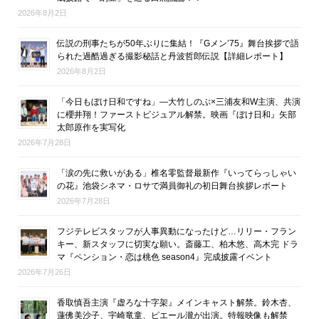
2026年8月2日
伝説の刑事たちが50年ぶりに集結！『Gメン’75』舞台挨拶で語
られた過酷過ぎる撮影秘話と丹波哲郎伝説【詳細レポート】
2026年8月2日
「今日もぼけ日和ですね」―大竹しのぶ×三浦友和W主演、共演
に櫻井翔！ファーストビジュアル解禁。映画『ぼけ日和』矢部
太郎原作を実写化
2026年7月28日
「涙の先に救いがある」椎名零監督最新作『いってらっしゃい
の花』池袋シネマ・ロサで満員御礼の初日舞台挨拶レポート
2026年7月28日
フジテレビスタッフが人事異動になったけど…リリー・フラン
キー、新スタッフに切実な願い。斎藤工、柏木悠、高木完 ドラ
マ『ペンション・恋は桃色 season4』完成披露イベント
2026年7月26日
香取慎吾主演『虚ろな十字架』メインキャスト解禁。鈴木杏、
蓮佛美沙子、宇崎竜童、ピエール瀧が出演。特報映像も解禁