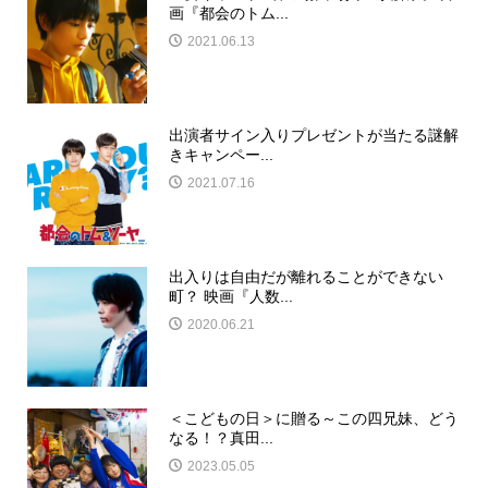
画『都会のトム...
2021.06.13
出演者サイン入りプレゼントが当たる謎解
きキャンペー...
2021.07.16
出入りは自由だが離れることができない
町？ 映画『人数...
2020.06.21
＜こどもの日＞に贈る～この四兄妹、どう
なる！？真田...
2023.05.05