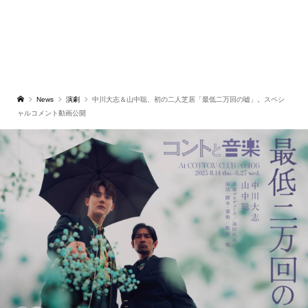
News
演劇
中川大志＆山中聡、初の二人芝居「最低二万回の嘘」。スペシ
ャルコメント動画公開