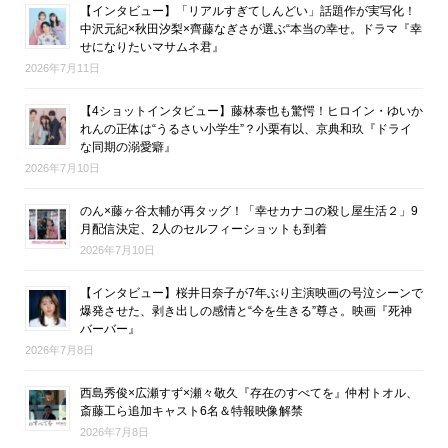
【インタビュー】「リアルすぎてしんどい」話題作が実写化！
中沢元紀×秋田汐梨×齊藤なぎさが選ぶ“本当の幸せ。ドラマ『幸
せになりたいマサムネ君』
2026年7月11日
【4ショットインタビュー】藤林泰也も驚愕！ヒロイン・ゆいか
れんの正体は“うるさい小学生”？小栗有以、京典和玖『ドライ
な同期の溺愛癖』
2026年7月10日
のん×藤ヶ谷太輔が再タッグ！「幸せカナコの殺し屋生活２」9
月配信決定、2人のセルフィーショットも到着
2026年7月10日
【インタビュー】桜井日奈子が7年ぶり主演映画の号泣シーンで
爆発させた、剥き出しの感情と“今を生きる”尊さ。映画『死神
バーバー』
2026年7月8日
西島秀俊×広瀬すず×瀬々敬久『存在のすべてを』仲村トオル、
斎藤工ら追加キャスト6名＆特報映像解禁
2026年7月8日