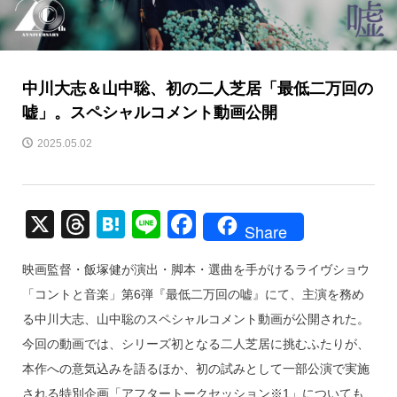
中川大志＆山中聡、初の二人芝居「最低二万回の
嘘」。スペシャルコメント動画公開
2025.05.02
X
T
H
Li
F
Share
hr
at
n
a
映画監督・飯塚健が演出・脚本・選曲を手がけるライヴショウ
e
e
e
c
「コントと音楽」第6弾『最低二万回の嘘』にて、主演を務め
a
n
e
る中川大志、山中聡のスペシャルコメント動画が公開された。
d
a
b
今回の動画では、シリーズ初となる二人芝居に挑むふたりが、
s
o
本作への意気込みを語るほか、初の試みとして一部公演で実施
o
される特別企画「アフタートークセッション※1」についても