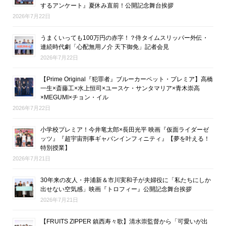
するアンケート』夏休み直前！公開記念舞台挨拶
2026年7月22日
うまくいっても100万円の赤字！？侍タイムスリッパー外伝・
連続時代劇「心配無用ノ介 天下御免」記者会見
2026年7月22日
【Prime Original『犯罪者』ブルーカーペット・プレミア】高橋
一生×斎藤工×水上恒司×ユースケ・サンタマリア×青木崇高
×MEGUMI×チョン・イル
2026年7月22日
小学校プレミア！今井竜太郎×長田光平 映画『仮面ライダーゼ
ッツ』『超宇宙刑事ギャバンインフィニティ』【夢を叶える！
特別授業】
2026年7月21日
30年来の友人・井浦新＆市川実和子が夫婦役に「私たちにしか
出せない空気感」映画『トロフィー』公開記念舞台挨拶
2026年7月21日
【FRUITS ZIPPER 鎮西寿々歌】清水崇監督から「可愛いが出