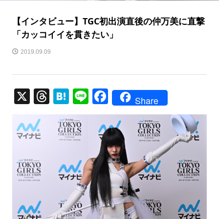
【インタビュー】TGC初出演直後の仲万美に直撃
「カッコイイを貫きたい」
2019.09.09
X
T
H
Li
F
Share
hr
at
n
a
e
e
e
c
a
n
e
d
a
b
s
o
o
k