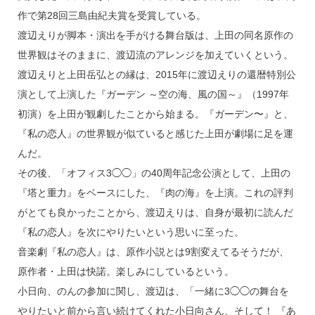
作で第28回三島由紀夫賞を受賞している。
渡辺えりが脚本・演出を手がける舞台版は、上田の同名原作の
世界観はそのままに、渡辺流のアレンジを加えていくという。
渡辺えりと上田岳弘との縁は、2015年に渡辺えりの還暦特別公
演として上演した『ガーデン ～空の海、風の国～』（1997年
初演）を上田が観劇したことから始まる。『ガーデン〜』と、
『私の恋人』の世界観が似ていると感じた上田が劇場に足を運
んだ。
その後、「オフィス3◯◯」の40周年記念公演として、上田の
『塔と重力』をベースにした、『肉の海』を上演。これの評判
がとても良かったことから、渡辺えりは、自身が最初に読んだ
『私の恋人』を次にやりたいという思いに至った。
音楽劇『私の恋人』は、原作小説とは9割変えてるそうだが、
原作者・上田は快諾。楽しみにしているという。
小日向、のんの参加に関し、渡辺は、「一緒に3◯◯の舞台を
やりたいと前から言い続けてくれた小日向さん、そして！ 『あ