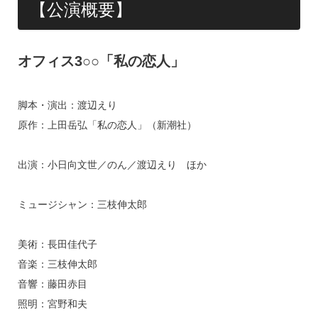
【公演概要】
オフィス3○○「私の恋人」
脚本・演出：渡辺えり
原作：上田岳弘「私の恋人」（新潮社）
出演：小日向文世／のん／渡辺えり ほか
ミュージシャン：三枝伸太郎
美術：長田佳代子
音楽：三枝伸太郎
音響：藤田赤目
照明：宮野和夫