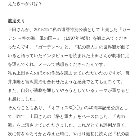
えたきっかけは？
渡辺えり
上田さんが、2015年に私の還暦特別公演として上演した『ガー
デン ～空の海、風の国～』（1997年初演）を観に来てくださ
ったんです。『ガーデン〜』と、『私の恋人』の世界観が似て
いると語っていたインタビューを読まれた上田さんが劇場に足
を運んでくれ、メールで感想もくださったんです。
私も上田さんのほかの作品を読ませていただいたのですが、筒
井康隆と宮沢賢治を合わせたような感覚でとても面白くて。
また、自分が演劇を通してやろうとしているテーマが重なると
も感じました。
そんなこともあり、「オフィス3◯◯」の40周年記念公演とし
て、昨年、上田さんの『塔と重力』をベースにした、『肉の
海』を上演させていただきました。これがとても評判が良く、
次に何をやろうかと考えた時に、やはり最初に読んだ『私の恋