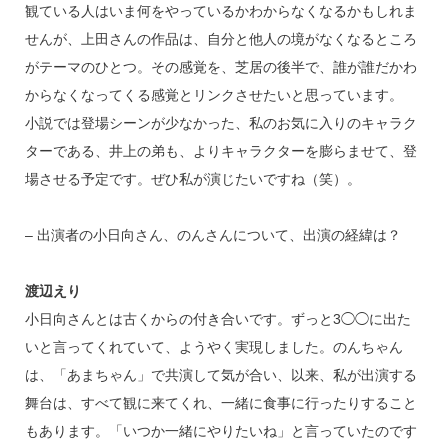
観ている人はいま何をやっているかわからなくなるかもしれま
せんが、上田さんの作品は、自分と他人の境がなくなるところ
がテーマのひとつ。その感覚を、芝居の後半で、誰が誰だかわ
からなくなってくる感覚とリンクさせたいと思っています。
小説では登場シーンが少なかった、私のお気に入りのキャラク
ターである、井上の弟も、よりキャラクターを膨らませて、登
場させる予定です。ぜひ私が演じたいですね（笑）。
– 出演者の小日向さん、のんさんについて、出演の経緯は？
渡辺えり
小日向さんとは古くからの付き合いです。ずっと3◯◯に出た
いと言ってくれていて、ようやく実現しました。のんちゃん
は、「あまちゃん」で共演して気が合い、以来、私が出演する
舞台は、すべて観に来てくれ、一緒に食事に行ったりすること
もあります。「いつか一緒にやりたいね」と言っていたのです