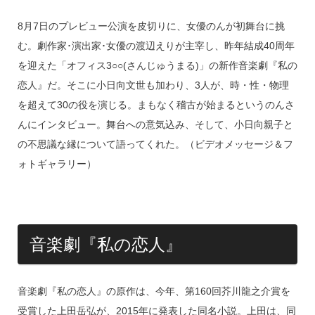
8月7日のプレビュー公演を皮切りに、女優のんが初舞台に挑
む。劇作家･演出家･女優の渡辺えりが主宰し、昨年結成40周年
を迎えた「オフィス3○○(さんじゅうまる)」の新作音楽劇『私の
恋人』だ。そこに小日向文世も加わり、3人が、時・性・物理
を超えて30の役を演じる。まもなく稽古が始まるというのんさ
んにインタビュー。舞台への意気込み、そして、小日向親子と
の不思議な縁について語ってくれた。（ビデオメッセージ＆フ
ォトギャラリー）
音楽劇『私の恋人』
音楽劇『私の恋人』の原作は、今年、第160回芥川龍之介賞を
受賞した上田岳弘が、2015年に発表した同名小説。上田は、同