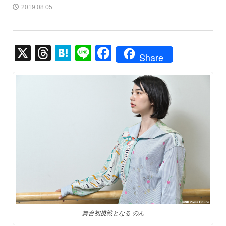
2019.08.05
X
T
H
Li
F
Share
hr
at
n
a
e
e
e
c
a
n
e
d
a
b
s
o
o
k
舞台初挑戦となる のん