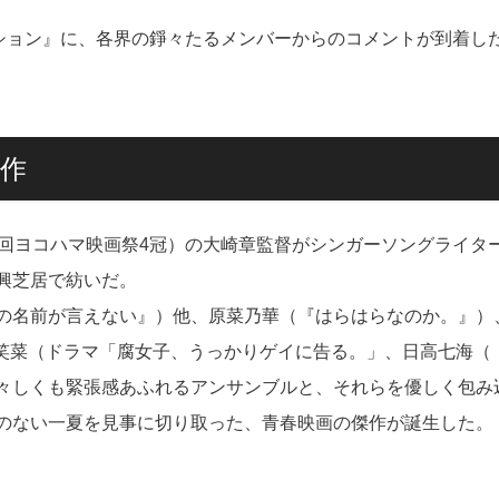
ーション』に、各界の錚々たるメンバーからのコメントが到着し
傑作
7回ヨコハマ映画祭4冠）の大崎章監督がシンガーソングライタ
興芝居で紡いだ。
の名前が言えない』）他、原菜乃華（『はらはらなのか。』）
藤笑菜（ドラマ「腐女子、うっかりゲイに告る。」、日高七海（
々しくも緊張感あふれるアンサンブルと、それらを優しく包み
のない一夏を見事に切り取った、青春映画の傑作が誕生した。