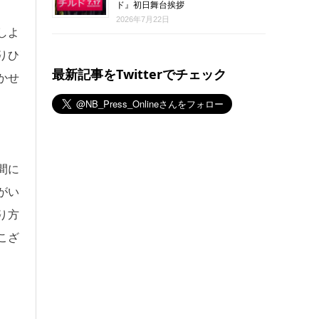
ド』初日舞台挨拶
2026年7月22日
しよ
りひ
最新記事をTwitterでチェック
かせ
間に
がい
り方
こざ