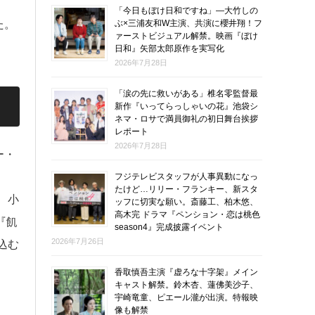
「今日もぼけ日和ですね」―大竹しの
ぶ×三浦友和W主演、共演に櫻井翔！フ
た。
ァーストビジュアル解禁。映画『ぼけ
日和』矢部太郎原作を実写化
2026年7月28日
「涙の先に救いがある」椎名零監督最
新作『いってらっしゃいの花』池袋シ
ネマ・ロサで満員御礼の初日舞台挨拶
レポート
2026年7月28日
ー・
フジテレビスタッフが人事異動になっ
たけど…リリー・フランキー、新スタ
、小
ッフに切実な願い。斎藤工、柏木悠、
高木完 ドラマ『ペンション・恋は桃色
『飢
season4』完成披露イベント
2026年7月26日
込む
香取慎吾主演『虚ろな十字架』メイン
キャスト解禁。鈴木杏、蓮佛美沙子、
宇崎竜童、ピエール瀧が出演。特報映
像も解禁