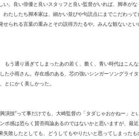
しい。良い俳優と良いスタッフと良い監督がいれば、脚本がな
。わたしたち脚本家は、細かい並びや句読点にまでこだわって
発せられる言葉の重みとその説得力たるや。みんな観ないとい
。 もう通り過ぎてしまったあの若く、脆く、青い時代はこんな
いした小雨さん。存在感のある、芯の強いシンガーソングライタ
は、とにかく美しかった。
即興演技”って事だけでも、大崎監督の「タダじゃおかねー」と
テンポ感は恐らく賛否両論あるのではないかと思いますが、最近
果失敗したとしても、どうしてもやりたいと思ってしまったも