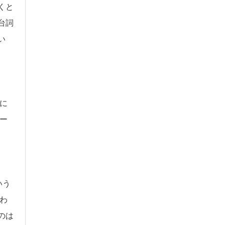
くと
台詞
い
に
ー
いう
わ
のは