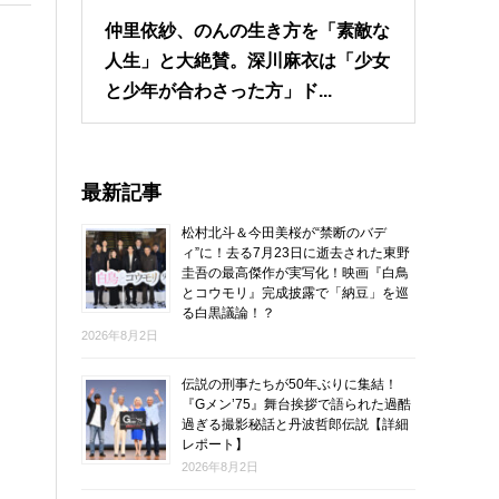
仲里依紗、のんの生き方を「素敵な
人生」と大絶賛。深川麻衣は「少女
と少年が合わさった方」ド...
最新記事
松村北斗＆今田美桜が“禁断のバデ
ィ”に！去る7月23日に逝去された東野
圭吾の最高傑作が実写化！映画『白鳥
とコウモリ』完成披露で「納豆」を巡
る白黒議論！？
2026年8月2日
伝説の刑事たちが50年ぶりに集結！
『Gメン’75』舞台挨拶で語られた過酷
過ぎる撮影秘話と丹波哲郎伝説【詳細
レポート】
2026年8月2日