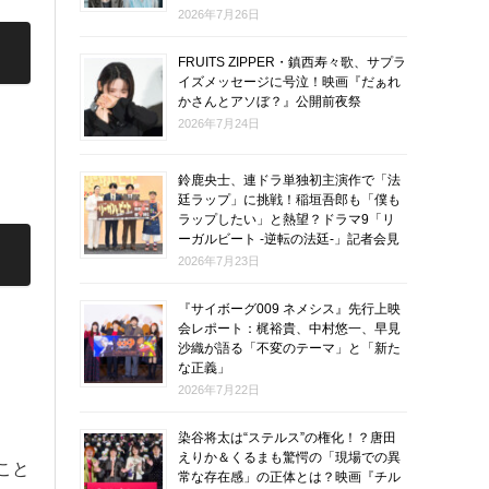
2026年7月26日
FRUITS ZIPPER・鎮西寿々歌、サプラ
イズメッセージに号泣！映画『だぁれ
かさんとアソぼ？』公開前夜祭
2026年7月24日
鈴鹿央士、連ドラ単独初主演作で「法
廷ラップ」に挑戦！稲垣吾郎も「僕も
ラップしたい」と熱望？ドラマ9「リ
ーガルビート -逆転の法廷-」記者会見
2026年7月23日
『サイボーグ009 ネメシス』先行上映
会レポート：梶裕貴、中村悠一、早見
沙織が語る「不変のテーマ」と「新た
な正義」
2026年7月22日
染谷将太は“ステルス”の権化！？唐田
えりか＆くるまも驚愕の「現場での異
こと
常な存在感」の正体とは？映画『チル