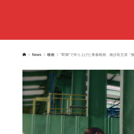
News
映画
“即興”で作り上げた青春映画、南沙良主演『