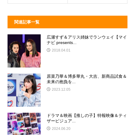
k
関連記事一覧
広瀬すず＆アリス姉妹でランウェイ【マイ
ナビ presents...
2018.04.01
原菜乃華＆博多華丸・大吉、新商品試食＆
未来の抱負を...
2023.12.05
ドラマ＆映画【推しの子】特報映像＆ティ
ザービジュア...
2024.06.20