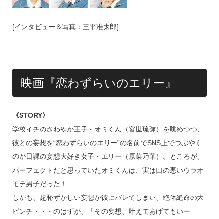
[インタビュー＆写真：三平准太郎]
映画『恋わずらいのエリー』
《STORY》
学校イチのさわやか王子・オミくん（宮世琉弥）を眺めつつ、
彼との妄想を“恋わずらいのエリー”の名前でSNS上でつぶやく
のが日課の妄想大好き女子・エリー（原菜乃華）。ところが、
パーフェクトだと思っていたオミくんは、実は口の悪いウラオ
モテ男子だった！
しかも、超恥ずかしい妄想が彼にバレてしまい、絶体絶命の大
ピンチ・・・のはずが、「その妄想、叶えてあげてもいー