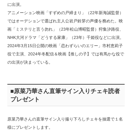
に出演。
アニメーション映画「すずめの戸締まり」（22年新海誠監督）
ではオーデションで選ばれ主人公岩戸鈴芽の声優を務めた。映
画「ミステリと言う勿れ」（23年松山博昭監督）狩集汐路役、
NHK大河ドラマ「どうする家康」（23年）千姫役などに出演。
2024年3月15日公開の映画「恋わずらいのエリー」市村恵莉子
役で主演、2024年冬配信＆映画【推しの子】では有馬かな役で
の出演が決まっている。
■原菜乃華さん直筆サイン入りチェキ読者
プレゼント
原菜乃華さんの直筆サイン入り撮り下ろしチェキを抽選で１名
様にプレゼントします。