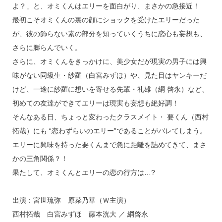
よ？」と、オミくんはエリーを面白がり、まさかの急接近！
最初こそオミくんの裏の顔にショックを受けたエリーだった
が、彼の飾らない素の部分を知っていくうちに恋心も妄想も、
さらに膨らんでいく。
さらに、オミくんをきっかけに、美少女だが現実の男子には興
味がない同級生・紗羅（白宮みずほ）や、見た目はヤンキーだ
けど、一途に紗羅に想いを寄せる先輩・礼雄（綱 啓永）など、
初めての友達ができてエリーは現実も妄想も絶好調！
そんなある日、ちょっと変わったクラスメイト・ 要くん（西村
拓哉）にも “恋わずらいのエリー”であることがバレてしまう。
エリーに興味を持った要くんまで急に距離を詰めてきて、まさ
かの三角関係？！
果たして、オミくんとエリーの恋の行方は…?
出演：宮世琉弥 原菜乃華（Ｗ主演）
西村拓哉 白宮みずほ 藤本洸大 ／ 綱啓永