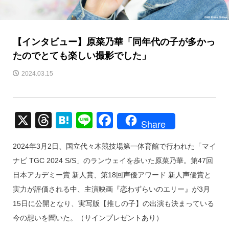
【インタビュー】原菜乃華「同年代の子が多かっ
たのでとても楽しい撮影でした」
2024.03.15
X
T
H
Li
F
Share
hr
at
n
a
2024年3月2日、国⽴代々⽊競技場第⼀体育館で行われた「マイ
e
e
e
c
ナビ TGC 2024 S/S」のランウェイを歩いた原菜乃華。第47回
a
n
e
日本アカデミー賞 新人賞、第18回声優アワード 新人声優賞と
d
a
b
実力が評価される中、主演映画『恋わずらいのエリー』が3月
s
o
15日に公開となり、実写版【推しの子】の出演も決まっている
o
今の想いを聞いた。（サインプレゼントあり）