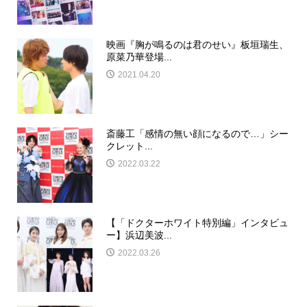
映画『胸が鳴るのは君のせい』板垣瑞生、
原菜乃華登場...
2021.04.20
斎藤工「感情の無い顔になるので…」シー
クレット...
2022.03.22
【「ドクターホワイト特別編」インタビュ
ー】浜辺美波...
2022.03.26