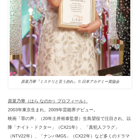
原菜乃華『ミステリと言う勿れ』 © 日本アカデミー賞協会
原菜乃華（はら なのか）プロフィール）
2003年東京生まれ。2009年芸能界デビュー。
映画「罪の声」（20年土井裕泰監督）生島望役で注目され、以
降「ナイト・ドクター」（CX21年）、「真犯人フラグ」
（NTV22年）、「ナンバMG5」（CX22年）など多くのドラマ