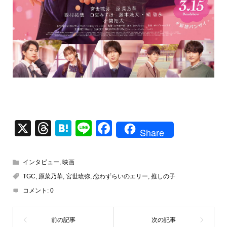
X
T
H
Li
F
Share
hr
at
n
a
e
e
e
c
インタビュー
,
映画
a
n
e
TGC
,
原菜乃華
,
宮世琉弥
,
恋わずらいのエリー
,
推しの子
d
a
b
コメント:
0
s
o
o