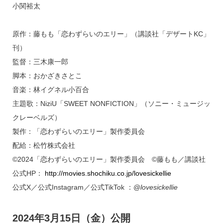
小関裕太
原作：藤もも「恋わずらいのエリー」（講談社「デザートKC」
刊）
監督：三木康一郎
脚本：おかざきさとこ
音楽：林イグネル小百合
主題歌：NiziU「SWEET NONFICTION」（ソニー・ミュージッ
クレーベルズ）
製作：「恋わずらいのエリー」製作委員会
配給：松竹株式会社
©2024「恋わずらいのエリー」製作委員会 ©藤もも／講談社
公式HP：
http://movies.shochiku.co.jp/lovesickellie
公式X／公式Instagram／公式TikTok ：@
lovesickellie
2024年3月15日（金）公開