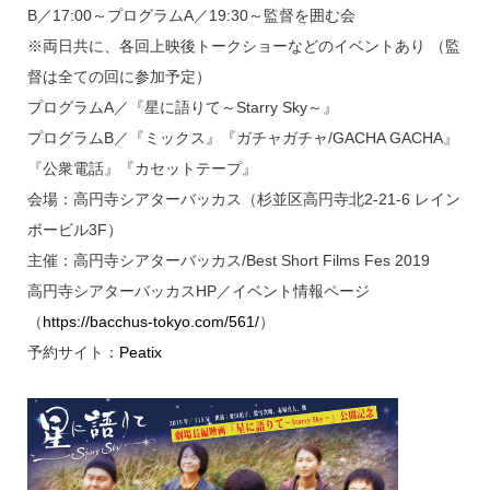
B／17:00～プログラムA／19:30～監督を囲む会
※両日共に、各回上映後トークショーなどのイベントあり （監
督は全ての回に参加予定）
プログラムA／『星に語りて～Starry Sky～』
プログラムB／『ミックス』『ガチャガチャ/GACHA GACHA』
『公衆電話』『カセットテープ』
会場：高円寺シアターバッカス（杉並区高円寺北2-21-6 レイン
ボービル3F）
主催：高円寺シアターバッカス/Best Short Films Fes 2019
高円寺シアターバッカスHP／イベント情報ページ
（
https://bacchus-tokyo.com/561/
）
予約サイト：
Peatix