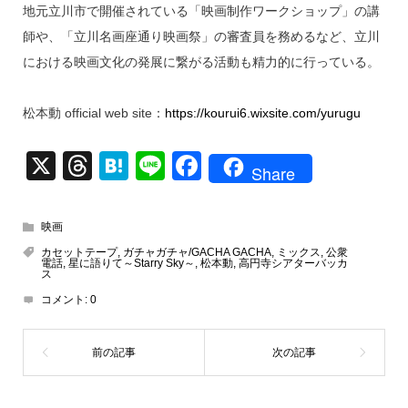
地元立川市で開催されている「映画制作ワークショップ」の講
師や、「立川名画座通り映画祭」の審査員を務めるなど、立川
における映画文化の発展に繋がる活動も精力的に行っている。
松本動 official web site：
https://kourui6.wixsite.com/yurugu
X
T
H
Li
F
Share
hr
at
n
a
e
e
e
c
映画
a
n
e
カセットテープ
,
ガチャガチャ/GACHA GACHA
,
ミックス
,
公衆
電話
,
星に語りて～Starry Sky～
,
松本動
,
高円寺シアターバッカ
d
a
b
ス
コメント:
0
s
o
o
k