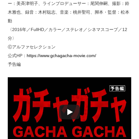
ー：美斉津明子、ラインプロデューサー：尾関伸嗣、撮影：鈴
木雅也、録音：木村聡志、音楽：桃井聖司、脚本・監督：松本
動
〈2016年／FullHD／カラー／ステレオ／シネマスコープ／12
分〉
Ⓒアルファセレクション
公式HP：
https://www.gchagacha-movie.com/
予告編