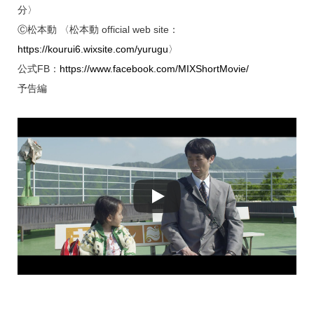
分〉
Ⓒ松本動 〈松本動 official web site：
https://kourui6.wixsite.com/yurugu
〉
公式FB：
https://www.facebook.com/MIXShortMovie/
予告編