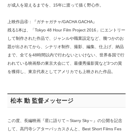
が成人を迎えるまでを、15年に渡って描く野心作。
上映作品④：『ガチャガチャ/GACHA GACHA』
残る1本は、「Tokyo 48 Hour Film Project 2016」にエントリー
して制作された作品で、ジャンルや職業設定など、幾つかのお
題が出されてから、シナリオ制作、撮影、編集、仕上げ、納品
まで、全てを48時間以内で行わないといけない、世界各国で行
われている映画祭の東京大会にて、最優秀撮影賞など3つの賞
を獲得し、東京代表としてアメリカでも上映された作品。
松本 動 監督メッセージ
この度、長編映画『星に語りて～Starry Sky～』の公開を記念
して、高円寺シアターバッカスさんと、Best Short Films Fes