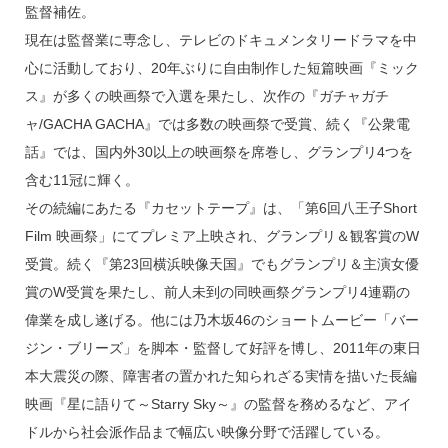
監督補佐。
現在は監督業に専念し、テレビのドキュメンタリードラマを中
心に活動しており、20年ぶりに自由制作した短篇映画『ミック
ス』が多くの映画祭で入選を果たし、次作の『ガチャガチ
ャ/GACHA GACHA』では多数の映画祭で受賞、続く『公衆電
話』では、国内外30以上の映画祭を席巻し、グランプリ4つを
含む11冠に輝く。
その続編にあたる『カセットテープ』は、「第6回八王子Short
Film 映画祭」にてプレミア上映され、グランプリ＆観客賞のW
受賞。続く『第23回横浜映像天国』でもグランプリ＆主演女優
賞のW受賞を果たし、前人未到の同映画祭グランプリ4連覇の
偉業を成し遂げる。他には乃木坂46のショートムービー「バー
ジン・ブリーズ」を脚本・監督して好評を博し、2011年の東日
本大震災の際、障害者の置かれた知られざる実情を描いた長編
映画『星に語りて～Starry Sky～』の監督を務めるなど、アイ
ドルから社会派作品まで幅広い映像分野で活躍している。