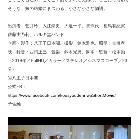
そうな、娘の結婚にまつわる、小さな小さな物語。
出演者：菅井玲、入江崇史、大迫一平、貴玖代、相馬有紀実、
佐藤実乃莉、ハルキ堂バンド
企画・製作：八王子日本閣、撮影：鈴木雅也、照明：古橋孝
映、録音：西岡正巳、音楽：鈴木光男、脚本・監督：松本動
〈2019年／FullHD／カラー／ステレオ／シネマスコープ／23
分〉
Ⓒ八王子日本閣
公式FB：
https://www.facebook.com/kousyuudennwaShortMovie/
予告編