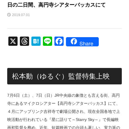
日の二日間、高円寺シアターバッカスにて
2019.07.01
X
T
H
Li
F
Share
hr
at
n
a
e
e
e
c
a
n
e
松本動（ゆるぐ）監督特集上映
d
a
b
s
o
o
7月6日（土）、7日（日）JR中央線の象徴とも言える街、高円
k
寺にあるマイクロシアター【高円寺シアターバッカス】にて、
４月にアップリンク吉祥寺で劇場公開され、現在全国各地で上
映活動が行われている『星に語りて～Starry Sky～』で長編映
画初監督を務め、近年、短篇映画での台頭も著しい、実力派の