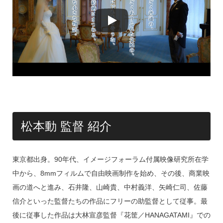
松本動 監督 紹介
東京都出身。90年代、イメージフォーラム付属映像研究所在学
中から、8mmフィルムで自由映画制作を始め、その後、商業映
画の道へと進み、石井隆、山崎貴、中村義洋、矢崎仁司、佐藤
信介といった監督たちの作品にフリーの助監督として従事。最
後に従事した作品は大林宣彦監督『花筐／HANAGATAMI』での