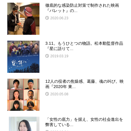
徹底的な感染防止対策で制作された映画
『パレット』の...
2020.06.23
3.11。もうひとつの物語。松本動監督作品
『星に語りて...
2019.03.19
12人の役者の焦燥感、葛藤、魂の叫び。映
画『2020年 東...
2020.05.08
「女性の底力」を据え、女性の社会進出を
弊害している...