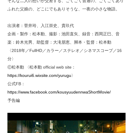
そんな二人の想いが交差する、ごくごく普通の、ごくごくあり
ふれた父娘の、どこにでもありそうな、一夜の小さな物語。
出演者：菅井玲、入江崇史、貴玖代
企画・製作：松本動、撮影：池田直矢、録音：西岡正巳、音
楽：鈴木光男、助監督：大滝朋恵、脚本・監督：松本動
〈2018年／FullHD／カラー／ステレオ／シネマスコープ／16
分〉
Ⓒ松本動 〈松本動 official web site：
https://kourui6.wixsite.com/yurugu
〉
公式FB：
https://www.facebook.com/kousyuudennwaShortMovie/
予告編