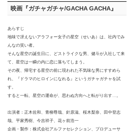
映画『ガチャガチャ/GACHA GACHA』
あらすじ
地味で冴えないアラフォー女子の星空（せいあ）は、社内でみ
んなの笑い者。
そんな星空の誕生日に、どストライクな男、健斗が入社して来
て、星空は一瞬の内に恋に落ちてしまう。
その夜、帰宅する星空の前に現われた不気味な男にすすめら
れ、『ドラマのヒロインになれる』というガチャガチャを試
す。
すると一転、星空の運命が、思わぬ方向へと転がり出す…。
出演者：正木佐和、青柳尊哉、針原滋、桜木梨奈、田中登志
哉、平家秀樹、今吉祥子、花ヶ前浩一
企画・製作：株式会社アルファセレクション、プロデューサ