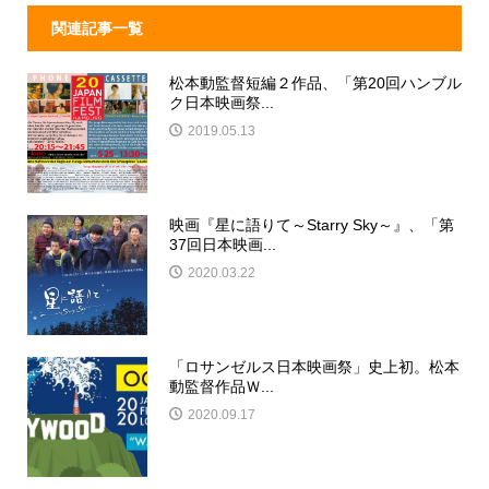
関連記事一覧
松本動監督短編２作品、「第20回ハンブル
ク日本映画祭...
2019.05.13
映画『星に語りて～Starry Sky～』、「第
37回日本映画...
2020.03.22
「ロサンゼルス日本映画祭」史上初。松本
動監督作品Ｗ...
2020.09.17