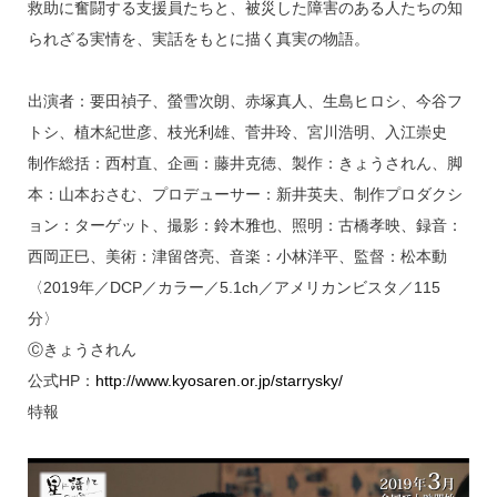
救助に奮闘する支援員たちと、被災した障害のある人たちの知
られざる実情を、実話をもとに描く真実の物語。
出演者：要田禎子、螢雪次朗、赤塚真人、生島ヒロシ、今谷フ
トシ、植木紀世彦、枝光利雄、菅井玲、宮川浩明、入江崇史
制作総括：西村直、企画：藤井克徳、製作：きょうされん、脚
本：山本おさむ、プロデューサー：新井英夫、制作プロダクシ
ョン：ターゲット、撮影：鈴木雅也、照明：古橋孝映、録音：
西岡正巳、美術：津留啓亮、音楽：小林洋平、監督：松本動
〈2019年／DCP／カラー／5.1ch／アメリカンビスタ／115
分〉
Ⓒきょうされん
公式HP：
http://www.kyosaren.or.jp/starrysky/
特報