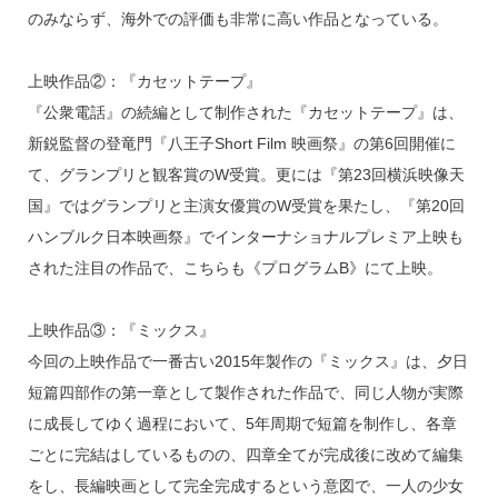
のみならず、海外での評価も非常に高い作品となっている。
上映作品②：『カセットテープ』
『公衆電話』の続編として制作された『カセットテープ』は、
新鋭監督の登竜門『八王子Short Film 映画祭』の第6回開催に
て、グランプリと観客賞のW受賞。更には『第23回横浜映像天
国』ではグランプリと主演女優賞のW受賞を果たし、『第20回
ハンブルク日本映画祭』でインターナショナルプレミア上映も
された注目の作品で、こちらも《プログラムB》にて上映。
上映作品③：『ミックス』
今回の上映作品で一番古い2015年製作の『ミックス』は、夕日
短篇四部作の第一章として製作された作品で、同じ人物が実際
に成長してゆく過程において、5年周期で短篇を制作し、各章
ごとに完結はしているものの、四章全てが完成後に改めて編集
をし、長編映画として完全完成するという意図で、一人の少女