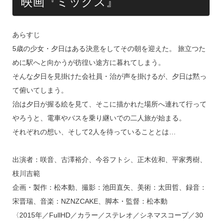
映画『ミックス』
あらすじ
5歳の少女・夕日はある決意をしてその朝を迎えた。 旅立つた
めに駅へと向かうが彷徨い途方に暮れてしまう。
そんな夕日を見掛けた会社員・治が声を掛けるが、夕日は黙っ
て俯いてしまう。
治は夕日が握る絵を見て、そこに描かれた場所へ連れて行って
やろうと、電車やバスを乗り継いでの二人旅が始まる。
それぞれの想い、そして2人を待っていることとは…
出演者：咲音、古澤裕介、今谷フトシ、正木佐和、平家秀樹、
枝川吉範
企画・製作：松本動、撮影：池田直矢、美術：太田哲、録音：
宋晋瑞、音楽：NZNZCAKE、脚本・監督：松本動
〈2015年／FullHD／カラー／ステレオ／シネマスコープ／30