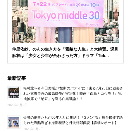
仲里依紗、のんの生き方を「素敵な人生」と大絶賛。深川
麻衣は「少女と少年が合わさった方」ドラマ『Tok...
最新記事
松村北斗＆今田美桜が“禁断のバディ”に！去る7月23日に逝去さ
れた東野圭吾の最高傑作が実写化！映画『白鳥とコウモリ』完
成披露で「納豆」を巡る白黒議論！？
2026年8月2日
伝説の刑事たちが50年ぶりに集結！『Gメン’75』舞台挨拶で語
られた過酷過ぎる撮影秘話と丹波哲郎伝説【詳細レポート】
2026年8月2日