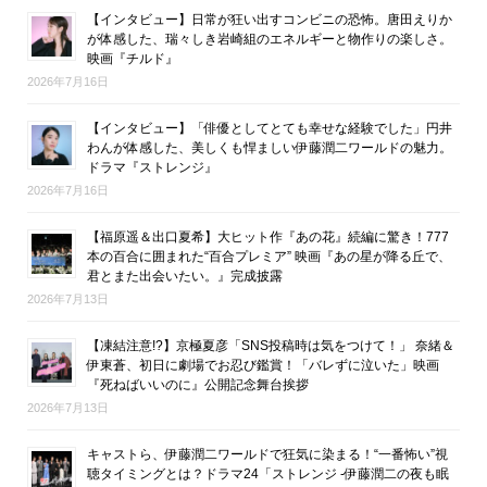
【インタビュー】日常が狂い出すコンビニの恐怖。唐田えりか
が体感した、瑞々しき岩崎組のエネルギーと物作りの楽しさ。
映画『チルド』
2026年7月16日
【インタビュー】「俳優としてとても幸せな経験でした」円井
わんが体感した、美しくも悍ましい伊藤潤二ワールドの魅力。
ドラマ『ストレンジ』
2026年7月16日
【福原遥＆出口夏希】大ヒット作『あの花』続編に驚き！777
本の百合に囲まれた“百合プレミア” 映画『あの星が降る丘で、
君とまた出会いたい。』完成披露
2026年7月13日
【凍結注意!?】京極夏彦「SNS投稿時は気をつけて！」 奈緒＆
伊東蒼、初日に劇場でお忍び鑑賞！「バレずに泣いた」映画
『死ねばいいのに』公開記念舞台挨拶
2026年7月13日
キャストら、伊藤潤二ワールドで狂気に染まる！“一番怖い”視
聴タイミングとは？ドラマ24「ストレンジ -伊藤潤二の夜も眠