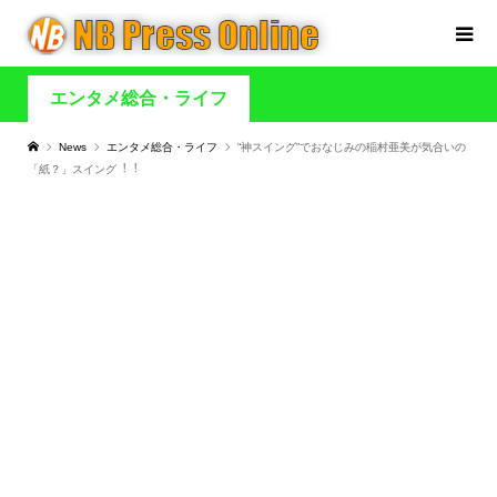
エンタメ総合・ライフ
News
エンタメ総合・ライフ
“神スイング”でおなじみの稲村亜美が気合いの
「紙？」スイング︕︕