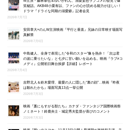
W主演・藤林泰也＆ゆいかれん、溺愛妄想ラブコメの会見で爆
笑秘話。AKB48小栗有以、ファンの心が読める能力がほしい！
ドラマ『ドライな同期の溺愛癖』記者会見
2026年7月7日
安田章大×のんW主演映画『平行と垂直』兄妹の日常映す場面写
真解禁
2026年7月6日
中島健人、全身で表現した“令和のスター”像を熱弁！「次は君
の波に乗りたいな」と七夕に甘い願いを込める。映画『ラブ≠コ
メディ』公開初日舞台挨拶【詳細】レポート
2026年7月4日
吉野北人＆鈴木愛理、最愛の人に隠した“裏の顔”…映画『昨夜
は殺れたかも』場面写真13点一挙公開
2026年7月3日
映画『藁にもすがる獣たち』カナダ・ファンタジア国際映画祭
ノミネート！鈴鹿央士・城定秀夫監督が喜びのコメント
2026年7月3日