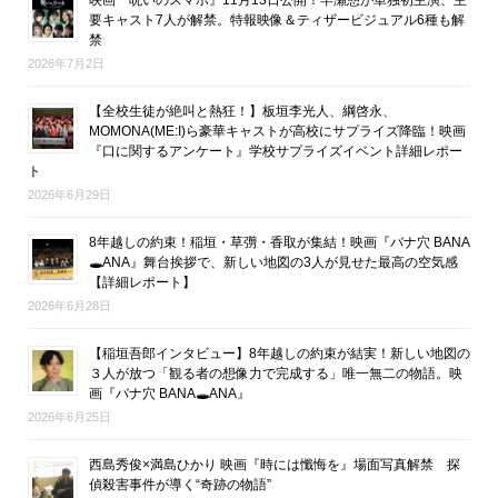
映画『呪いのスマホ』11月13日公開！早瀬憩が単独初主演、主
要キャスト7人が解禁。特報映像＆ティザービジュアル6種も解
禁
2026年7月2日
【全校生徒が絶叫と熱狂！】板垣李光人、綱啓永、
MOMONA(ME:I)ら豪華キャストが高校にサプライズ降臨！映画
『口に関するアンケート』学校サプライズイベント詳細レポー
ト
2026年6月29日
8年越しの約束！稲垣・草彅・香取が集結！映画『バナ穴 BANA
🕳ANA』舞台挨拶で、新しい地図の3人が見せた最高の空気感
【詳細レポート】
2026年6月28日
【稲垣吾郎インタビュー】8年越しの約束が結実！新しい地図の
３人が放つ「観る者の想像力で完成する」唯一無二の物語。映
画『バナ穴 BANA🕳ANA』
2026年6月25日
西島秀俊×満島ひかり 映画『時には懺悔を』場面写真解禁 探
偵殺害事件が導く“奇跡の物語”