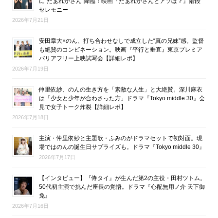
に“だぁれかさん”降臨！映画『だぁれかさんとアソぼ？』階段
セレモニー
2026年7月21日
安田章大×のん、打ち合わせなしで成立した“真の兄妹”感。監督
も絶賛のコンビネーション。映画『平行と垂直』東京プレミア
バリアフリー上映試写会【詳細レポ】
2026年7月19日
仲里依紗、のんの生き方を「素敵な人生」と大絶賛。深川麻衣
は「少女と少年が合わさった方」ドラマ『Tokyo middle 30』会
見で女子トーク炸裂【詳細レポ】
2026年7月18日
主演・仲里依紗と主題歌・ふみのがドラマセットで初対面。現
場ではのんの誕生日サプライズも。ドラマ『Tokyo middle 30』
2026年7月17日
【インタビュー】『侍タイ』が生んだ第2の主役・田村ツトム。
50代初主演で挑んだ座長の覚悟。ドラマ『心配無用ノ介 天下御
免』
2026年7月16日