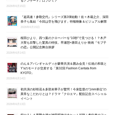
るアンケート』口プレミア
2026年6月15日
『超高速！参勤交代』シリーズ第3弾始動！佐々木蔵之介、深田
恭子ら集結「今回は空を飛びます」特報映像＆ビジュアル解禁
2026年6月15日
桜田ひより、四つ葉のクローバーを“10秒”で見つける！？木戸
大聖も目撃した驚異の特技。早瀬憩×唐田えりか 映画『モブ子
の恋』公開記念舞台挨拶
2026年6月14日
のん＆アバンギャルディが豪華共演＆囲み会見！伝統の和装と
Y’sのモードが交差する「第32回 Fashion Cantata from
KYOTO」
2026年6月14日
初共演の杉咲花＆多部未華子が驚愕！今泉監督の“1mm単位”の
異常なこだわりとは？ドラマ『クロエマ』配信記念スペシャル
イベント
2026年6月13日