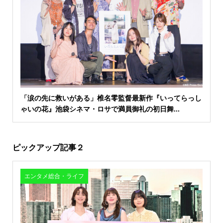
「涙の先に救いがある」椎名零監督最新作『いってらっし
ゃいの花』池袋シネマ・ロサで満員御礼の初日舞...
ピックアップ記事２
エンタメ総合・ライフ