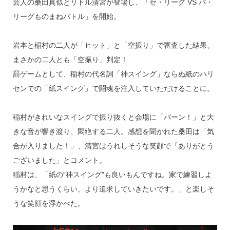
芸人の桑田真似とリトル清宮が登場し、「セ・リーグ VS パ・
リーグものまねバトル」を開始。
岩本と稲村の二人が「ヒット」と「空振り」で審査した結果、
まさかの二人とも「空振り」判定！
罰ゲームとして、稲村の代名詞「神スイング」ならぬ紙のハリ
センでの「紙スイング」で闘魂を注入していただけることに。
稲村がきれいなスイングで振り抜くと会場に「パーン！」と大
きな音が響き渡り、悶絶する二人。感想を聞かれた桑田は「気
合が入りました！」、清宮はうれしそうな笑顔で「ありがとう
ございました」とコメント。
稲村は、「紙の“神スイング”も良いもんですね。家で練習しよ
うかなと思うくらい、より追求していきたいです。」と楽しそ
うな笑顔を浮かべた。