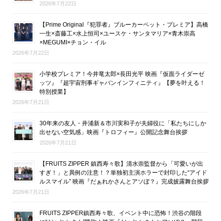
2026年7月22日
【Prime Original『犯罪者』ブルーカーペット・プレミア】高橋
一生×斎藤工×水上恒司×ユースケ・サンタマリア×青木崇高
×MEGUMI×チョン・イル
2026年7月22日
小学校プレミア！今井竜太郎×長田光平 映画『仮面ライダーゼ
ッツ』『超宇宙刑事ギャバンインフィニティ』【夢を叶える！
特別授業】
2026年7月21日
30年来の友人・井浦新＆市川実和子が夫婦役に「私たちにしか
出せない空気感」映画『トロフィー』公開記念舞台挨拶
2026年7月21日
【FRUITS ZIPPER 鎮西寿々歌】清水崇監督から「可愛いが出
すぎ！」と異例の注意！？単独初主演ホラーで封印した“アイド
ルスマイル” 映画『だぁれかさんとアソぼ？』完成披露舞台挨拶
2026年7月21日
FRUITS ZIPPER鎮西寿々歌、イベント中に恐怖！渋谷の階段