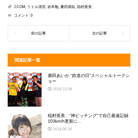
a
n
e
J:COM
,
リトル清宮
,
岩本勉
,
桑田真似
,
稲村亜美
d
a
b
コメント:
0
s
o
o
k
関連記事一覧
廣田あいか “鉄道の日”スペシャルトークシ
ョー
2018.10.08
稲村亜美、“神ピッチング”で自己最速記録
103km/h更新に...
2018.06.26