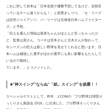
これに対して岩本は「日本全国で優勝予想してるけど、全部言
っているチーム違うからな！」と前置きしつつ、「セ・リーグ
は読売ジャイアンツ、パ・リーグは北海道日本ハムファイター
ズ」と予想。
「巨人を選んだ理由は亜美ちゃんがほとんど言っちゃったけ
ど、監督は原さん、コーチは宮本さんと元木さんが加わって、
今シーズンの巨人は新しい野球を見せてくれると思います。日
本ハムは補強した選手がほかの選手にも良い影響をもたらして
いるので期待し
ています。」とコメントした。
■“神スイング”ならぬ“「紙」スイング”を披露！！
スペシャルゲストとして、昨年、J:COMの「プロ野球12球団そ
っくりさん座談会 2018」に出演した、プロ野球そっくりさん