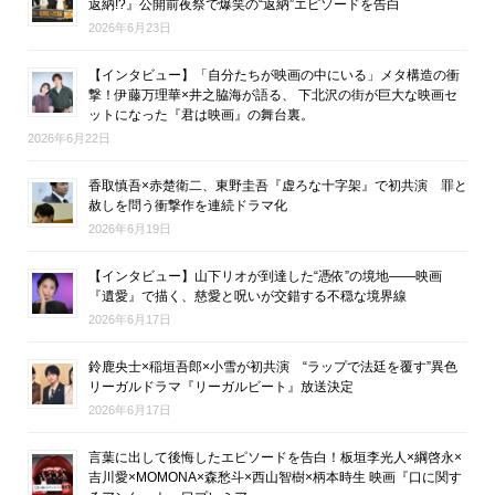
返納!?』公開前夜祭で爆笑の“返納”エピソードを告白
2026年6月23日
【インタビュー】「自分たちが映画の中にいる」メタ構造の衝
撃！伊藤万理華×井之脇海が語る、 下北沢の街が巨大な映画セ
ットになった『君は映画』の舞台裏。
2026年6月22日
香取慎吾×赤楚衛二、東野圭吾『虚ろな十字架』で初共演 罪と
赦しを問う衝撃作を連続ドラマ化
2026年6月19日
【インタビュー】山下リオが到達した“憑依”の境地――映画
『遺愛』で描く、慈愛と呪いが交錯する不穏な境界線
2026年6月17日
鈴鹿央士×稲垣吾郎×小雪が初共演 “ラップで法廷を覆す”異色
リーガルドラマ『リーガルビート』放送決定
2026年6月17日
言葉に出して後悔したエピソードを告白！板垣李光人×綱啓永×
吉川愛×MOMONA×森愁斗×西山智樹×柄本時生 映画『口に関す