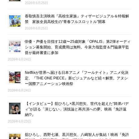
2026年6月25日
香取慎吾主演映画『高校生家族』ティザービジュアル＆特報解
禁 家族全員高校生の“青春フルスロットル”開幕
2026年6月25日
俳優・声優を目指す12歳〜25歳対象「OPALIS」第2弾オーディ
ション募集開始、育成費用は無料。今泉力哉監督＆門脇康平監
督が最終審査に参加
2026年6月24日
Netflixが世界へ届ける日本アニメ『フールナイト』アニメ化決
定、『THE ONE PIECE』新ビジュアルなど続々解禁。アヌシ
ー国際アニメーション映画祭
2026年6月24日
【インタビュー】舘ひろし×黒川想矢、世代を超えた“師弟バデ
ィ”が語る「演じない」演技論と再共演への夢。映画『免許返
納!?』
2026年6月23日
舘ひろし、西野七瀬、黒川想矢、八嶋智人が集結！映画『免許