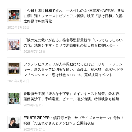
「今日もぼけ日和ですね」―大竹しのぶ×三浦友和W主演、共演
に櫻井翔！ファーストビジュアル解禁。映画『ぼけ日和』矢部
太郎原作を実写化
2026年7月28日
「涙の先に救いがある」椎名零監督最新作『いってらっしゃい
の花』池袋シネマ・ロサで満員御礼の初日舞台挨拶レポート
2026年7月28日
フジテレビスタッフが人事異動になったけど…リリー・フラン
キー、新スタッフに切実な願い。斎藤工、柏木悠、高木完 ドラ
マ『ペンション・恋は桃色 season4』完成披露イベント
2026年7月26日
香取慎吾主演『虚ろな十字架』メインキャスト解禁。鈴木杏、
蓮佛美沙子、宇崎竜童、ピエール瀧が出演。特報映像も解禁
2026年7月26日
FRUITS ZIPPER・鎮西寿々歌、サプライズメッセージに号泣！
映画『だぁれかさんとアソぼ？』公開前夜祭
2026年7月24日