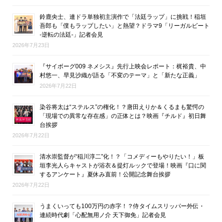
鈴鹿央士、連ドラ単独初主演作で「法廷ラップ」に挑戦！稲垣
吾郎も「僕もラップしたい」と熱望？ドラマ9「リーガルビート
-逆転の法廷-」記者会見
2026年7月23日
『サイボーグ009 ネメシス』先行上映会レポート：梶裕貴、中
村悠一、早見沙織が語る「不変のテーマ」と「新たな正義」
2026年7月22日
染谷将太は“ステルス”の権化！？唐田えりか＆くるまも驚愕の
「現場での異常な存在感」の正体とは？映画『チルド』初日舞
台挨拶
2026年7月22日
清水崇監督が“稲川淳二”化！？「コメディーもやりたい！」板
垣李光人らキャストが浴衣＆提灯ルックで登場！映画『口に関
するアンケート』夏休み直前！公開記念舞台挨拶
2026年7月22日
うまくいっても100万円の赤字！？侍タイムスリッパー外伝・
連続時代劇「心配無用ノ介 天下御免」記者会見