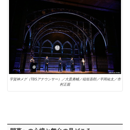
宇賀神メグ（TBSアナウンサー）／大貫勇輔／稲垣吾郎／平岡祐太／市
村正親