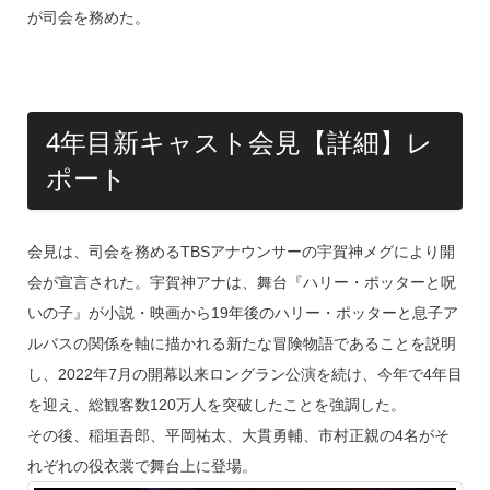
が司会を務めた。
4年目新キャスト会見【詳細】レ
ポート
会見は、司会を務めるTBSアナウンサーの宇賀神メグにより開
会が宣言された。宇賀神アナは、舞台『ハリー・ポッターと呪
いの子』が小説・映画から19年後のハリー・ポッターと息子ア
ルバスの関係を軸に描かれる新たな冒険物語であることを説明
し、2022年7月の開幕以来ロングラン公演を続け、今年で4年目
を迎え、総観客数120万人を突破したことを強調した。
その後、稲垣吾郎、平岡祐太、大貫勇輔、市村正親の4名がそ
れぞれの役衣裳で舞台上に登場。