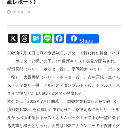
細レポート】
2025.07.18
X
T
H
Li
F
Share
hr
at
n
a
2025年7月16日にTBS赤坂ACTシアターで行われた舞台『ハリ
e
e
e
c
ー・ポッターと呪いの子』4年目新キャスト会見が開催され、
a
n
e
稲垣吾郎（ハリー・ポッター役）、平岡祐太（ハリー・ポッタ
d
a
b
ー役）、大貫勇輔（ハリー・ポッター役）、市村正親（エイモ
s
o
ス・ディゴリー役、アルバス・ダンブルドア役、セブルス・ス
o
ネイプ役など計1人6役）の4名が登壇した。
k
本会見は、2022年7月に開幕し、総観客数120万人を突破、公
演回数1200回を達成した本作が4年目を迎えるにあたり、今年
夏から出演する新キャストとカムバックキャストが一堂に会す
る貴重な機会となった。会見はTBSアナウンサーの宇賀神メグ