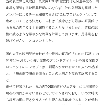
当発表に際し東映は、丸の内TOEI閉館に向けた関連事業を、同
劇場を所管する映画興行部のみならず、社内各部署を横断した
メンバーによるチーム編成でまさに“全社プロジェクト”として
進めていくことも決定し、吉村は「残念ながら最後の直営館で
ある丸の内ＴＯＥＩを閉館することとなりましたが、皆様の記
憶に残るような賑やかな終幕を計画しております。是非足をお
運びください」とコメントした。
国内大手の映画配給会社が持つ最後の直営館「丸の内TOEI」の
64年10ヶ月という長い歴史のグランドフィナーレを彩る閉館プ
ロジェクトのコンセプトは、劇場へかかわる全ての人への感謝
と、「映画館で映画を観る」ことの大切さを改めて訴求するこ
と。
併せて解禁された「丸の内TOEI閉館ビジュアル」には開業時と
現在の同館が向かい合わせでデザインされており、いつの時代
も銀座の街に行き交う人々から愛される劇場であることが伝わ