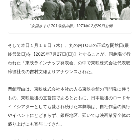
「女囚さそり 701号怨み節」1973年12月29日公開
そして本日１月１６日（木）、丸の内TOEIの正式な閉館日(最
終営業日)を【2025年7月27日(日)】とすることが、同劇場で行
われた「東映ラインナップ発表会」の中で東映株式会社代表取
締役社長の吉村文雄よりアナウンスされた。
閉館理由は、東映株式会社本社の入る東映会館の再開発に伴う
もの。東映最後の直営館であるとともに、日本最後のロードサ
イドシアターとしても愛され続けた本劇場は、自社作品の興行
やイベントにとどまらず、銀座地区、延いては映画業界全体の
盛り上げにも寄与してきた。