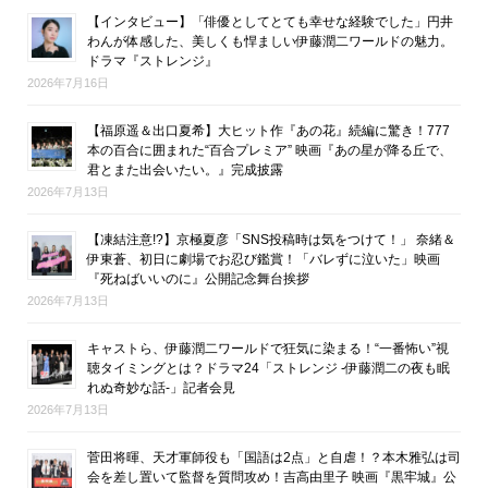
【インタビュー】「俳優としてとても幸せな経験でした」円井
わんが体感した、美しくも悍ましい伊藤潤二ワールドの魅力。
ドラマ『ストレンジ』
2026年7月16日
【福原遥＆出口夏希】大ヒット作『あの花』続編に驚き！777
本の百合に囲まれた“百合プレミア” 映画『あの星が降る丘で、
君とまた出会いたい。』完成披露
2026年7月13日
【凍結注意!?】京極夏彦「SNS投稿時は気をつけて！」 奈緒＆
伊東蒼、初日に劇場でお忍び鑑賞！「バレずに泣いた」映画
『死ねばいいのに』公開記念舞台挨拶
2026年7月13日
キャストら、伊藤潤二ワールドで狂気に染まる！“一番怖い”視
聴タイミングとは？ドラマ24「ストレンジ -伊藤潤二の夜も眠
れぬ奇妙な話-」記者会見
2026年7月13日
菅田将暉、天才軍師役も「国語は2点」と自虐！？本木雅弘は司
会を差し置いて監督を質問攻め！吉高由里子 映画『黒牢城』公