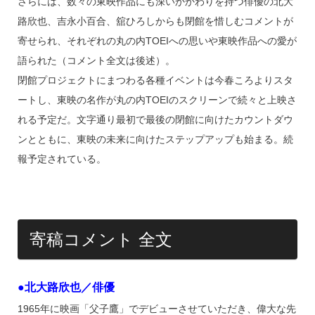
さらには、数々の東映作品にも深いかかわりを持つ俳優の北大
路欣也、吉永小百合、舘ひろしからも閉館を惜しむコメントが
寄せられ、それぞれの丸の内TOEIへの思いや東映作品への愛が
語られた（コメント全文は後述）。
閉館プロジェクトにまつわる各種イベントは今春ころよりスタ
ートし、東映の名作が丸の内TOEIのスクリーンで続々と上映さ
れる予定だ。文字通り最初で最後の閉館に向けたカウントダウ
ンとともに、東映の未来に向けたステップアップも始まる。続
報予定されている。
寄稿コメント 全文
●北大路欣也／俳優
1965年に映画「父子鷹」でデビューさせていただき、偉大な先