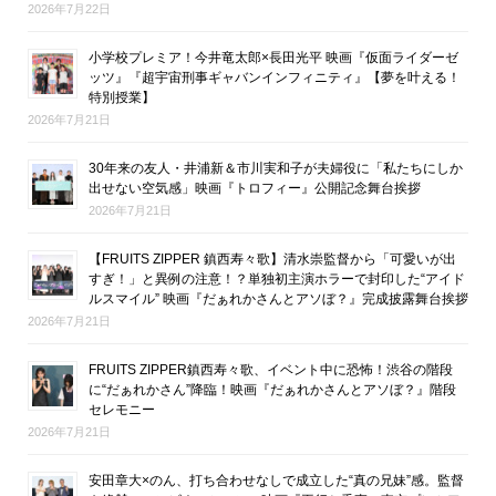
2026年7月22日
小学校プレミア！今井竜太郎×長田光平 映画『仮面ライダーゼ
ッツ』『超宇宙刑事ギャバンインフィニティ』【夢を叶える！
特別授業】
2026年7月21日
30年来の友人・井浦新＆市川実和子が夫婦役に「私たちにしか
出せない空気感」映画『トロフィー』公開記念舞台挨拶
2026年7月21日
【FRUITS ZIPPER 鎮西寿々歌】清水崇監督から「可愛いが出
すぎ！」と異例の注意！？単独初主演ホラーで封印した“アイド
ルスマイル” 映画『だぁれかさんとアソぼ？』完成披露舞台挨拶
2026年7月21日
FRUITS ZIPPER鎮西寿々歌、イベント中に恐怖！渋谷の階段
に“だぁれかさん”降臨！映画『だぁれかさんとアソぼ？』階段
セレモニー
2026年7月21日
安田章大×のん、打ち合わせなしで成立した“真の兄妹”感。監督