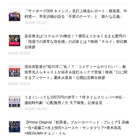
『サイボーグ009 ネメシス』先行上映会レポート：梶裕貴、中
村悠一、早見沙織が語る「不変のテーマ」と「新たな正義」
2026年7月22日
染谷将太は“ステルス”の権化！？唐田えりか＆くるまも驚愕の
「現場での異常な存在感」の正体とは？映画『チルド』初日舞
台挨拶
2026年7月22日
清水崇監督が“稲川淳二”化！？「コメディーもやりたい！」板
垣李光人らキャストが浴衣＆提灯ルックで登場！映画『口に関
するアンケート』夏休み直前！公開記念舞台挨拶
2026年7月22日
うまくいっても100万円の赤字！？侍タイムスリッパー外伝・
連続時代劇「心配無用ノ介 天下御免」記者会見
2026年7月22日
【Prime Original『犯罪者』ブルーカーペット・プレミア】高橋
一生×斎藤工×水上恒司×ユースケ・サンタマリア×青木崇高
×MEGUMI×チョン・イル