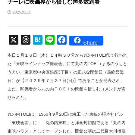
ナーレに映画界から惜しむ声多数到着
2025.01.16
X
T
H
Li
F
Share
hr
at
n
a
本日１月１６日（木）１４時３０分から丸の内TOEI①で行われ
e
e
e
c
た「東映ラインナップ発表会」にて丸の内TOEI（まるのうちと
a
n
e
うえい／東京都中央区銀座3丁目）の正式な閉館日（最終営業
d
a
b
日）が【２０２５年７月２７日(日)】であることが発表され、
s
o
また、関係者から丸の内ＴＯＥＩの閉館を惜しむコメントが寄
o
せられた。
k
丸の内TOEIは、1960年9月20日に竣工した東映の現本社ビル
「東映会館」に、「丸の内東映」と洋画封切館である「丸の内
東映パラス」としてオープンした。開館公演は二代目大川橋蔵