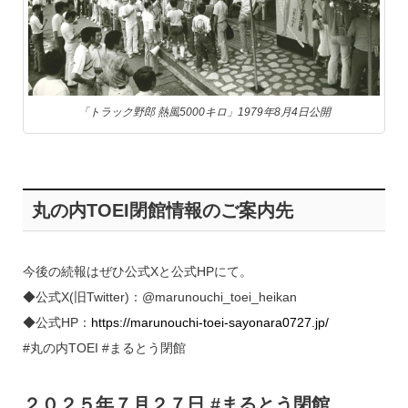
「トラック野郎 熱風5000キロ」1979年8月4日公開
丸の内TOEI閉館情報のご案内先
今後の続報はぜひ公式Xと公式HPにて。
◆公式X(旧Twitter)：@marunouchi_toei_heikan
◆公式HP：
https://marunouchi-toei-sayonara0727.jp/
#丸の内TOEI #まるとう閉館
２０２５年７月２７日 #まるとう閉館