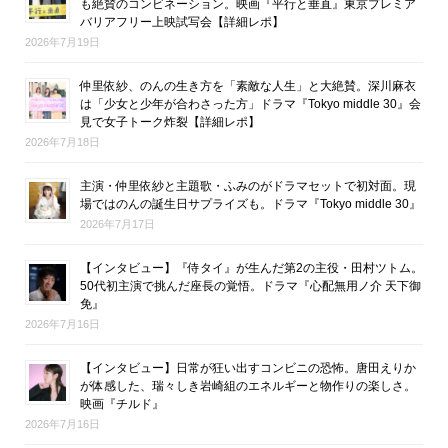
も絶賛のコンビネーション。映画『平行と垂直』東京プレミア
バリアフリー上映試写会【詳細レポ】
2026年7月19日
仲里依紗、のんの生き方を「素敵な人生」と大絶賛。深川麻衣
は「少女と少年が合わさった方」ドラマ『Tokyo middle 30』会
見で女子トーク炸裂【詳細レポ】
2026年7月18日
主演・仲里依紗と主題歌・ふみのがドラマセットで初対面。現
場ではのんの誕生日サプライズも。ドラマ『Tokyo middle 30』
2026年7月17日
【インタビュー】『侍タイ』が生んだ第2の主役・田村ツトム。
50代初主演で挑んだ座長の覚悟。ドラマ『心配無用ノ介 天下御
免』
2026年7月16日
【インタビュー】日常が狂い出すコンビニの恐怖。唐田えりか
が体感した、瑞々しき岩崎組のエネルギーと物作りの楽しさ。
映画『チルド』
2026年7月16日