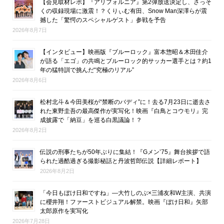
【会見取材レポ】『アリフォルニア』第2弾放送決定し、さっそ
くの収録現場に激震！？くりぃむ有田、Snow Man深澤らが震
撼した「驚愕のスペシャルゲスト」参戦を予告
2026年8月7日
【インタビュー】映画版『ブルーロック』富本惣昭＆木田佳介
が語る「エゴ」の共鳴とブルーロック的サッカー選手とは？約1
年の猛特訓で挑んだ“究極のリアル”
2026年8月6日
松村北斗＆今田美桜が“禁断のバディ”に！去る7月23日に逝去さ
れた東野圭吾の最高傑作が実写化！映画『白鳥とコウモリ』完
成披露で「納豆」を巡る白黒議論！？
2026年8月2日
伝説の刑事たちが50年ぶりに集結！『Gメン’75』舞台挨拶で語
られた過酷過ぎる撮影秘話と丹波哲郎伝説【詳細レポート】
2026年8月2日
「今日もぼけ日和ですね」―大竹しのぶ×三浦友和W主演、共演
に櫻井翔！ファーストビジュアル解禁。映画『ぼけ日和』矢部
太郎原作を実写化
2026年7月28日