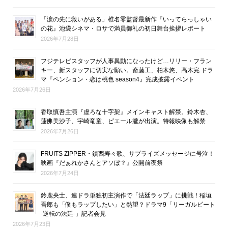
「涙の先に救いがある」椎名零監督最新作『いってらっしゃい
の花』池袋シネマ・ロサで満員御礼の初日舞台挨拶レポート
2026年7月28日
フジテレビスタッフが人事異動になったけど…リリー・フラン
キー、新スタッフに切実な願い。斎藤工、柏木悠、高木完 ドラ
マ『ペンション・恋は桃色 season4』完成披露イベント
2026年7月26日
香取慎吾主演『虚ろな十字架』メインキャスト解禁。鈴木杏、
蓮佛美沙子、宇崎竜童、ピエール瀧が出演。特報映像も解禁
2026年7月26日
FRUITS ZIPPER・鎮西寿々歌、サプライズメッセージに号泣！
映画『だぁれかさんとアソぼ？』公開前夜祭
2026年7月24日
鈴鹿央士、連ドラ単独初主演作で「法廷ラップ」に挑戦！稲垣
吾郎も「僕もラップしたい」と熱望？ドラマ9「リーガルビート
-逆転の法廷-」記者会見
2026年7月23日