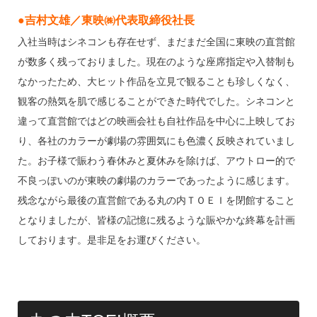
●吉村文雄／東映㈱代表取締役社長
入社当時はシネコンも存在せず、まだまだ全国に東映の直営館
が数多く残っておりました。現在のような座席指定や入替制も
なかったため、大ヒット作品を立見で観ることも珍しくなく、
観客の熱気を肌で感じることができた時代でした。シネコンと
違って直営館ではどの映画会社も自社作品を中心に上映してお
り、各社のカラーが劇場の雰囲気にも色濃く反映されていまし
た。お子様で賑わう春休みと夏休みを除けば、アウトロー的で
不良っぽいのが東映の劇場のカラーであったように感じます。
残念ながら最後の直営館である丸の内ＴＯＥＩを閉館すること
となりましたが、皆様の記憶に残るような賑やかな終幕を計画
しております。是非足をお運びください。