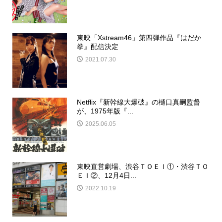
東映「Xstream46」第四弾作品『はだか
拳』配信決定
2021.07.30
Netflix『新幹線大爆破』の樋口真嗣監督
が、1975年版『...
2025.06.05
東映直営劇場、渋谷ＴＯＥＩ①・渋谷ＴＯ
ＥＩ②、12月4日...
2022.10.19