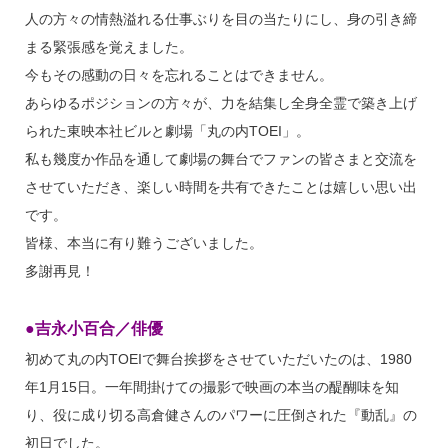
人の方々の情熱溢れる仕事ぶりを目の当たりにし、身の引き締
まる緊張感を覚えました。
今もその感動の日々を忘れることはできません。
あらゆるポジションの方々が、力を結集し全身全霊で築き上げ
られた東映本社ビルと劇場「丸の内TOEI」。
私も幾度か作品を通して劇場の舞台でファンの皆さまと交流を
させていただき、楽しい時間を共有できたことは嬉しい思い出
です。
皆様、本当に有り難うございました。
多謝再見！
●吉永小百合／俳優
初めて丸の内TOEIで舞台挨拶をさせていただいたのは、1980
年1月15日。一年間掛けての撮影で映画の本当の醍醐味を知
り、役に成り切る高倉健さんのパワーに圧倒された『動乱』の
初日でした。