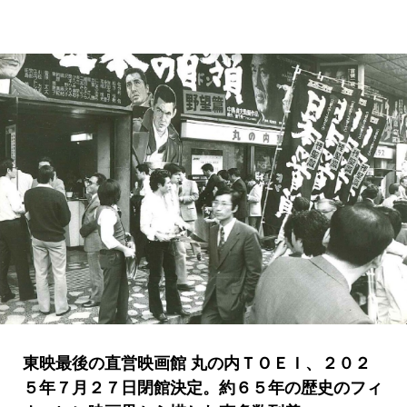
東映最後の直営映画館 丸の内ＴＯＥＩ、２０２
５年７月２７日閉館決定。約６５年の歴史のフィ