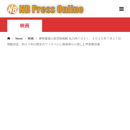
映画
News
映画
東映最後の直営映画館 丸の内ＴＯＥＩ、２０２５年７月２７日
閉館決定。約６５年の歴史のフィナーレに映画界から惜しむ声多数到着