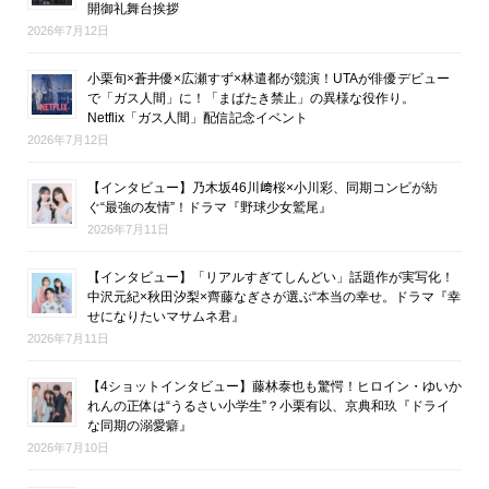
開御礼舞台挨拶
2026年7月12日
小栗旬×蒼井優×広瀬すず×林遣都が競演！UTAが俳優デビュー
で「ガス人間」に！「まばたき禁止」の異様な役作り。
Netflix「ガス人間」配信記念イベント
2026年7月12日
【インタビュー】乃木坂46川﨑桜×小川彩、同期コンビが紡
ぐ“最強の友情”！ドラマ『野球少女鷲尾』
2026年7月11日
【インタビュー】「リアルすぎてしんどい」話題作が実写化！
中沢元紀×秋田汐梨×齊藤なぎさが選ぶ“本当の幸せ。ドラマ『幸
せになりたいマサムネ君』
2026年7月11日
【4ショットインタビュー】藤林泰也も驚愕！ヒロイン・ゆいか
れんの正体は“うるさい小学生”？小栗有以、京典和玖『ドライ
な同期の溺愛癖』
2026年7月10日