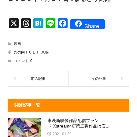
X
T
H
Li
F
Share
hr
at
n
a
e
e
e
c
映画
a
n
e
丸の内ＴＯＥＩ
,
東映
d
a
b
コメント:
0
s
o
o
k
関連記事一覧
東映新映像作品配信ブラン
ド“Xstream46”第二弾作品は安...
2021.01.29