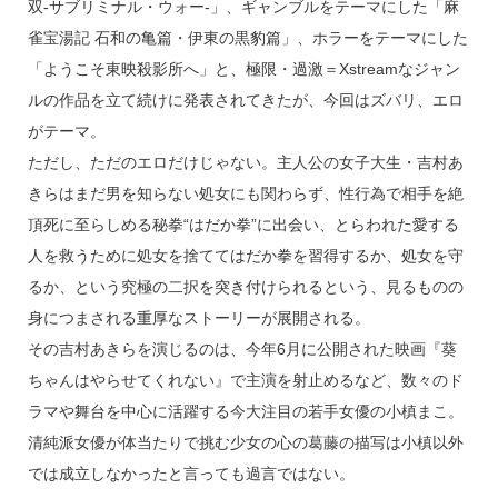
k
双-サブリミナル・ウォー-」、ギャンブルをテーマにした「麻
雀宝湯記 石和の亀篇・伊東の黒豹篇」、ホラーをテーマにした
「ようこそ東映殺影所へ」と、極限・過激＝Xstreamなジャン
ルの作品を立て続けに発表されてきたが、今回はズバリ、エロ
がテーマ。
ただし、ただのエロだけじゃない。主人公の女子大生・吉村あ
きらはまだ男を知らない処女にも関わらず、性行為で相手を絶
頂死に至らしめる秘拳“はだか拳”に出会い、とらわれた愛する
人を救うために処女を捨ててはだか拳を習得するか、処女を守
るか、という究極の二択を突き付けられるという、見るものの
身につまされる重厚なストーリーが展開される。
その吉村あきらを演じるのは、今年6月に公開された映画『葵
ちゃんはやらせてくれない』で主演を射止めるなど、数々のド
ラマや舞台を中心に活躍する今大注目の若手女優の小槙まこ。
清純派女優が体当たりで挑む少女の心の葛藤の描写は小槙以外
では成立しなかったと言っても過言ではない。