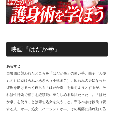
映画『はだか拳』
あらすじ
自警団に襲われたところを「はだか拳」の使い手、鉄子（天使
もえ）に助けられたあきら（小槙まこ）。囚われの身になった
彼氏を助けるべく自らも「はだか拳」を覚えようとするが、そ
れは性行為で相手を絶頂死に至らしめる拳法だった…。「はだ
か拳」を使うことは即ち処女を失うこと。守るべきは彼氏（愛
する人）か―。処女（バージン）か―。その葛藤に揺れ動く乙