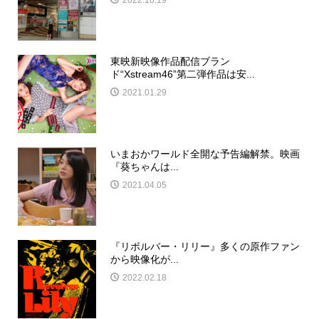
2022.10.19
東映新映像作品配信ブラン
ド“Xstream46”第二弾作品は安...
2021.01.29
いまおかワールド全開な予告編解禁。映画
『葵ちゃんは...
2021.04.05
『リボルバー・リリー』多くの原作ファン
から映像化が...
2022.02.18