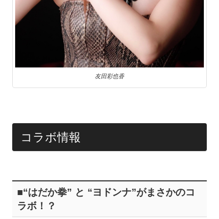
友田彩也香
コラボ情報
■“はだか拳” と “ヨドンナ”がまさかのコ
ラボ！？