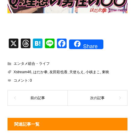
X
T
H
Li
F
Share
hr
at
n
a
e
e
e
c
エンタメ総合・ライフ
a
n
e
Xstream46
,
はだか拳
,
友田彩也香
,
天使もえ
,
小槙まこ
,
東映
d
a
b
コメント:
0
s
o
o
k
関連記事一覧