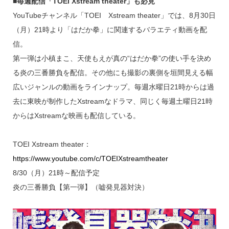
■毎週配信「TOEI Xstream theater」も必見
YouTubeチャンネル「TOEI Xstream theater」では、8月30日
（月）21時より「はだか拳」に関連するバラエティ動画を配
信。
第一弾は小槙まこ、天使もえが真の“はだか拳”の使い手を決め
る炎の三番勝負を配信。その他にも撮影の裏側を垣間見える幅
広いジャンルの動画をラインナップ。毎週水曜日21時からは過
去に東映が制作したXstreamなドラマ、同じく毎週土曜日21時
からはXstreamな映画も配信している。
TOEI Xstream theater：
https://www.youtube.com/c/TOEIXstreamtheater
8/30（月）21時～配信予定
炎の三番勝負【第一弾】（嘘発見器対決）