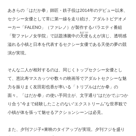
あきらの「はだか拳」師匠・鉄子役は2014年のデビュー以来、
セクシー女優として常に第一線を走り続け、アダルトビデオメ
ーカー「FALENO」（ファレノ）が製作するバラエティ番組
あまつか
「聖ファレノ女学院」で話題沸騰中の
天使
もえが演じ、透明感
溢れる小槙と日本を代表するセクシー女優である天使の夢の競
演が実現。
そんな二人が相対するのは、同じくトップセクシー女優とし
て、恵比寿マスカッツや数々の映画等でアダルトセクシーな魅
力を振りまく友田彩也香が率いる「トリプルはだか拳」の
面々。「はだか拳」の使い手同士が、文字通り“はだかでぶつか
り合う”今まで経験したことのない“エクストリーム”な世界観で
小槙が体を張って魅せるアクションシーンは必見。
また、夕刊フジ子×東映のタイアップが実現。夕刊フジを盛り