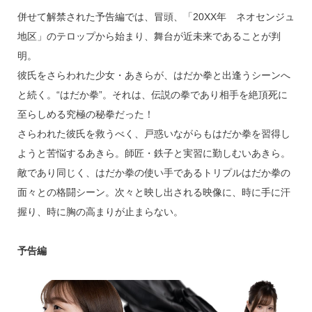
併せて解禁された予告編では、冒頭、「20XX年 ネオセンジュ
地区」のテロップから始まり、舞台が近未来であることが判
明。
彼氏をさらわれた少女・あきらが、はだか拳と出逢うシーンへ
と続く。“はだか拳”。それは、伝説の拳であり相手を絶頂死に
至らしめる究極の秘拳だった！
さらわれた彼氏を救うべく、戸惑いながらもはだか拳を習得し
ようと苦悩するあきら。師匠・鉄子と実習に勤しむいあきら。
敵であり同じく、はだか拳の使い手であるトリプルはだか拳の
面々との格闘シーン。次々と映し出される映像に、時に手に汗
握り、時に胸の高まりが止まらない。
予告編