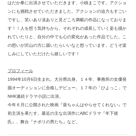
はだか拳に出演させていただきます、小槙まこです。アクショ
ンにも挑戦させていただきました。アクションの迫力もすごい
ですし、笑いあり涙ありと見どころ満載の作品になっておりま
す！！人を想う気持ちから、それぞれの成長していく姿も描か
れていたりと、自分の中でも心の変化があった作品でした。こ
の想いが沢山の方に届いたらいいなと想っています。どうぞ楽
しみにしていただけたら嬉しいです！
プロフィール
1994年10月6日生まれ。大分県出身。１４年、事務所の女優発
掘オーディションに合格しデビュー。１７年の「ひよっこ」で
NHK連続ドラマ小説に出演。
今年６月に公開された映画『葵ちゃんはやらせてくれない』で
初主演を果たす。最近の主な出演作にABCドラマ『年下彼
氏』、舞台『ナポリの男たち』など。