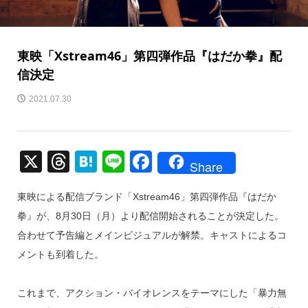
東映「Xstream46」第四弾作品『はだか拳』配
信決定
2021.07.30
X
T
H
Li
F
Share
hr
at
n
a
東映による配信ブランド「Xstream46」第四弾作品『はだか
e
e
e
c
拳』が、8月30日（月）より配信開始されることが決定した。
a
n
e
合わせて予告編とメインビジュアルが解禁。キャストによるコ
d
a
b
メントも到着した。
s
o
o
これまで、アクション・バイオレンスをテーマにした「暴力無