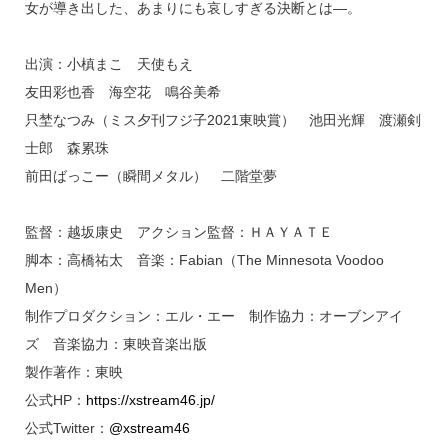
女が導き出した、あまりにも哀しすぎる決断とは―。
出演：小槙まこ 天使もえ
友田彩也香 海空花 鳴谷美希
只埜なつみ（ミス夕刊フジ子2021東映賞） 池田光輝 渡瀬剣
士郎 森累珠
前田ばっこー（瞬間メタル） 二階堂夢
監督：越坂康史 アクション監督：ＨＡＹＡＴＥ
脚本：高橋祐太 音楽：Fabian（The Minnesota Voodoo
Men）
制作プロダクション：エル・エー 制作協力：オーブンアイ
ズ 音楽協力：東映音楽出版
製作著作：東映
公式HP：
https://xstream46.jp/
公式Twitter：
@xstream46