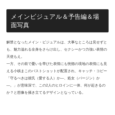
メインビジュアル＆予告編＆場
面写真
解禁となったメイン・ビジュアルは、大事なところは見せずと
も、魅力溢れる全身をさらけ出し、セクシーかつ力強い表情の
天使もえ。
一方、その前で憂いを帯びた表情にも恍惚の境地の表情にも見
える小槙まこのバストショットが配置され、キャッチ・コピー
「守るべきは彼氏（愛する人）か―、処女（バージン）か
―。」が意味深で、この2人のヒロインに一体、何が起きるの
か？と想像を掻き立てるデザインとなっている。