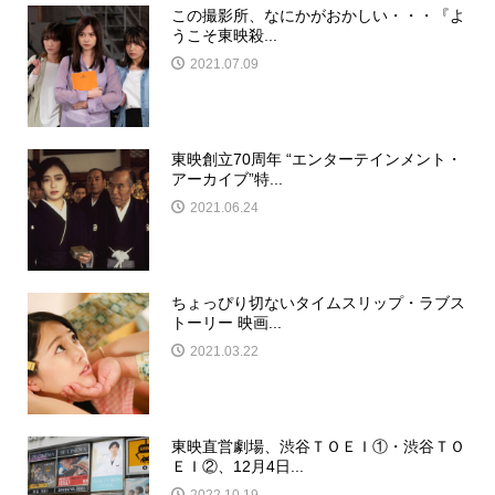
この撮影所、なにかがおかしい・・・『よ
うこそ東映殺...
2021.07.09
東映創立70周年 “エンターテインメント・
アーカイブ”特...
2021.06.24
ちょっぴり切ないタイムスリップ・ラブス
トーリー 映画...
2021.03.22
東映直営劇場、渋谷ＴＯＥＩ①・渋谷ＴＯ
ＥＩ②、12月4日...