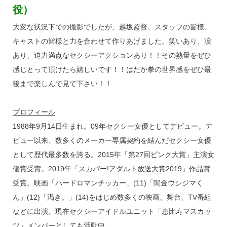
役）
大変な状況下での撮影でしたが、越坂監督、スタッフの皆様、
キャストの皆様と力を合わせて作りあげました。笑いあり、涙
あり、迫力満点なセクシーアクションあり！！その熱量をぜひ
感じとって頂けたら嬉しいです！！はだか拳の世界感をぜひ最
後まで楽しんで見て下さい！！
プロフィール
1988年9月14日生まれ。09年セクシー女優としてデビュー。デ
ビュー以来、数多くのメーカー専属契約を結んだセクシー女優
として歴代最多数を誇る。2015年「第27回ピンク大賞」主演女
優賞受賞。2019年「スカパー!アダルト放送大賞2019」作品賞
受賞。映画「ハードロマンチッカー」(11)「闇金ウシジマく
ん」(12)「渇き。」(14)をはじめ数多くの映画、舞台、TV番組
などに出演。現在セクシーアイドルユニット「恵比寿マスカッ
ツ」メンバーとしても活動中。