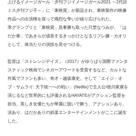
上げるイメージガール「夕刊フジイメージガール2021 ～2代目
ミス夕刊フジ子～」に「東映賞」が新設され、東映製作の映像
作品への出演権を巡って熾烈な争いが繰り広げられた。
準グランプリと「東映賞」見事勝ち取った只埜なつみが、「は
だか拳」であきらが成長するきっかけとなるリフレ嬢・カオリ
として、体当たりの演技を見せつける。
監督は「ストレンジデイズ」（2017）がゆうばり国際ファンタ
スティック映画でシネガーアワードを受賞するなど、カルトな
作風でファンも多い、奇才・越坂康史。そして「エイジ・オ
ブ・サムライ: 天下統一への戦い」(Netflix)で主人公/徳川家康を
演じるなど世界的にも評価されるHAYATEがアクション監督を
担当。美しき女優たちが華麗に脱いで舞う、アクションあり、
涙あり、はだかありの娯楽エンターテインメントがここに誕生
した。