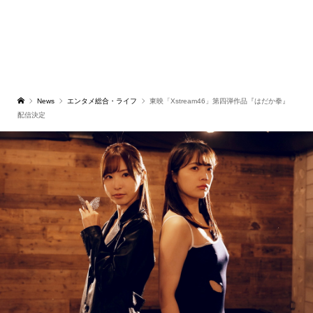
News
エンタメ総合・ライフ
東映「Xstream46」第四弾作品『はだか拳』
配信決定