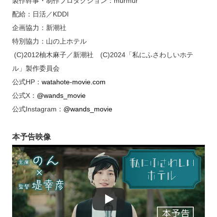
製作幹事・制作プロダクション：murmur
配給：日活／KDDI
企画協力：新潮社
特別協力：山の上ホテル
(C)2012柚木麻子／新潮社 (C)2024「私にふさわしいホテ
ル」製作委員会
公式HP：
watahote-movie.com
公式X：
@wands_movie
公式Instagram：
@wands_movie
本予告映像