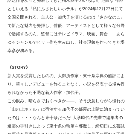
話題作を次々と発表してきた柚木麻子のいちばん“危険な”作品
ともいえる『私にふさわしいホテル』が2024年12月27日にて
全国公開される。主人公・加代子を演じるのは『さかなのこ』
で新たな魅力を発揮し、俳優、アーティストとして様々な分野
で活躍するのん。監督にはテレビドラマ、映画、舞台……あら
ゆるジャンルでヒット作を生み出し、社会現象を作ってきた堤
幸彦が務める。
《STORY》
新人賞を受賞したものの、大御所作家・東十条宗典の酷評によ
り、華々しいデビューを飾ることなく、小説を発表する場も得
られなかった不遇な新人作家・加代子。
この恨み、晴らさでおくべきか――。そう決意しながら憧れの
「山の上ホテル」に宿泊する加代子の部屋の上階に泊まってい
たのは・・・なんと東十条だった! 大学時代の先輩で編集者の
遠藤の手引きによって東十条の執筆を邪魔し、締切日に文芸誌