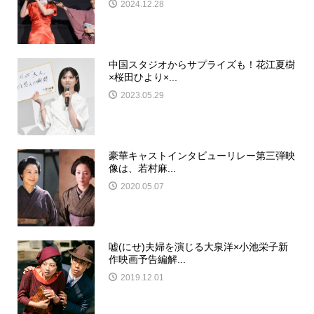
2024.12.28
中国スタジオからサプライズも！花江夏樹
×桜田ひより×...
2023.05.29
豪華キャストインタビューリレー第三弾映
像は、若村麻...
2020.05.07
嘘(にせ)夫婦を演じる大泉洋×小池栄子新
作映画予告編解...
2019.12.01