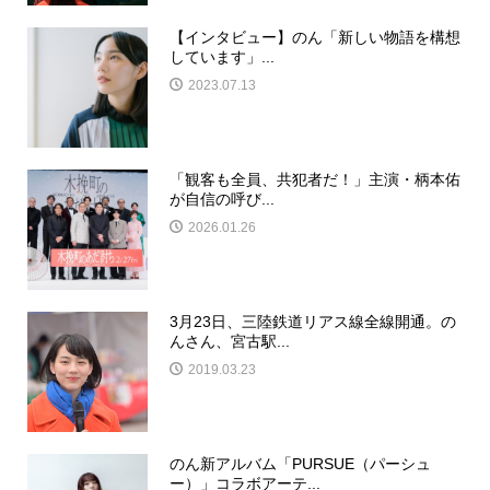
【インタビュー】のん「新しい物語を構想
しています」...
2023.07.13
「観客も全員、共犯者だ！」主演・柄本佑
が自信の呼び...
2026.01.26
3月23日、三陸鉄道リアス線全線開通。の
んさん、宮古駅...
2019.03.23
のん新アルバム「PURSUE（パーシュ
ー）」コラボアーテ...