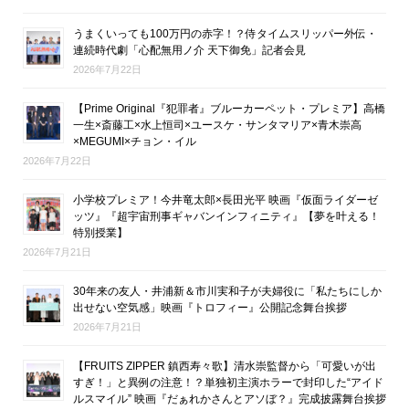
うまくいっても100万円の赤字！？侍タイムスリッパー外伝・
連続時代劇「心配無用ノ介 天下御免」記者会見
2026年7月22日
【Prime Original『犯罪者』ブルーカーペット・プレミア】高橋
一生×斎藤工×水上恒司×ユースケ・サンタマリア×青木崇高
×MEGUMI×チョン・イル
2026年7月22日
小学校プレミア！今井竜太郎×長田光平 映画『仮面ライダーゼ
ッツ』『超宇宙刑事ギャバンインフィニティ』【夢を叶える！
特別授業】
2026年7月21日
30年来の友人・井浦新＆市川実和子が夫婦役に「私たちにしか
出せない空気感」映画『トロフィー』公開記念舞台挨拶
2026年7月21日
【FRUITS ZIPPER 鎮西寿々歌】清水崇監督から「可愛いが出
すぎ！」と異例の注意！？単独初主演ホラーで封印した“アイド
ルスマイル” 映画『だぁれかさんとアソぼ？』完成披露舞台挨拶