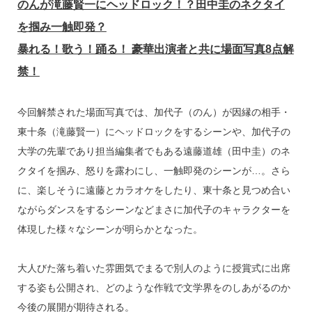
のんが滝藤賢一にヘッドロック！？田中圭のネクタイ
を掴み一触即発？
暴れる！歌う！踊る！ 豪華出演者と共に場面写真8点解
禁！
今回解禁された場面写真では、加代子（のん）が因縁の相手・
東十条（滝藤賢一）にヘッドロックをするシーンや、加代子の
大学の先輩であり担当編集者でもある遠藤道雄（田中圭）のネ
クタイを掴み、怒りを露わにし、一触即発のシーンが…。さら
に、楽しそうに遠藤とカラオケをしたり、東十条と見つめ合い
ながらダンスをするシーンなどまさに加代子のキャラクターを
体現した様々なシーンが明らかとなった。
大人びた落ち着いた雰囲気でまるで別人のように授賞式に出席
する姿も公開され、どのような作戦で文学界をのしあがるのか
今後の展開が期待される。