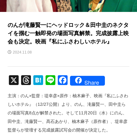
のんが滝藤賢一にヘッドロック＆田中圭のネクタ
イを掴む一触即発の場面写真解禁。完成披露上映
会も決定。映画『私にふさわしいホテル』
2024.11.08
X
T
H
Li
F
Share
hr
at
n
a
主演：のん×監督：堤幸彦×原作：柚木麻子、映画『私にふさわ
e
e
e
c
しいホテル』（12/27公開）より、のん、滝藤賢一、田中圭ら
a
n
e
の場面写真8点が解禁された。そして11月20日（水）にのん、
d
a
b
田中圭、滝藤賢一、髙石あかり、柚木麻子（原作者）、堤幸彦
s
o
監督らが登壇する完成披露試写会の開催が決定した。