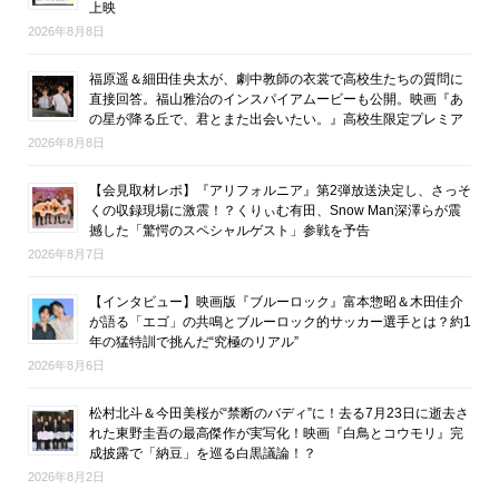
上映
2026年8月8日
福原遥＆細田佳央太が、劇中教師の衣裳で高校生たちの質問に
直接回答。福山雅治のインスパイアムービーも公開。映画『あ
の星が降る丘で、君とまた出会いたい。』高校生限定プレミア
2026年8月8日
【会見取材レポ】『アリフォルニア』第2弾放送決定し、さっそ
くの収録現場に激震！？くりぃむ有田、Snow Man深澤らが震
撼した「驚愕のスペシャルゲスト」参戦を予告
2026年8月7日
【インタビュー】映画版『ブルーロック』富本惣昭＆木田佳介
が語る「エゴ」の共鳴とブルーロック的サッカー選手とは？約1
年の猛特訓で挑んだ“究極のリアル”
2026年8月6日
松村北斗＆今田美桜が“禁断のバディ”に！去る7月23日に逝去さ
れた東野圭吾の最高傑作が実写化！映画『白鳥とコウモリ』完
成披露で「納豆」を巡る白黒議論！？
2026年8月2日