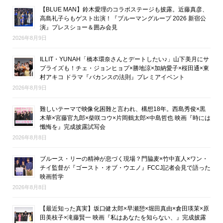
【BLUE MAN】鈴木愛理のコラボステージも披露。近藤真彦、
高島礼子らもゲスト出演！『ブルーマングループ 2026 新宿公
演』プレスショー＆囲み会見
2026年8月9日
ILLIT・YUNAH「橋本環奈さんとデートしたい♪」山下美月にサ
プライズも！チェ・ジョンヒョプ×勝地涼×加納愛子×桜田通×東
村アキコ ドラマ『バカンスの法則』プレミアイベント
2026年8月9日
難しいテーマで映像化困難と言われ、構想18年。西島秀俊×黒
木華×宮藤官九郎×柴咲コウ×片岡鶴太郎×中島哲也 映画『時には
懺悔を』完成披露試写会
2026年8月8日
ブルース・リーの精神が息づく現場？門脇麦×竹中直人×ワン・
チイ監督が『ゴースト・オブ・ウエノ』FCCJ記者会見で語った
映画哲学
2026年8月8日
【最近知った真実】坂口健太郎×早瀬憩×堀田真由×倉田瑛茉×原
田美枝子×滝藤賢一 映画『私はあなたを知らない、』完成披露