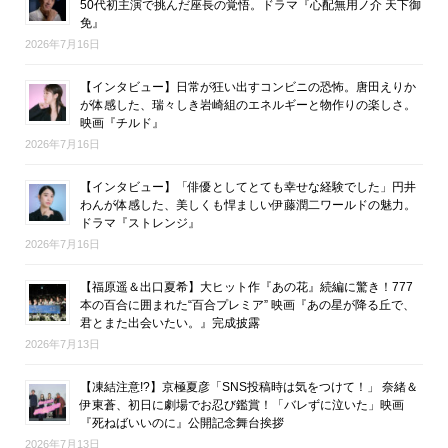
50代初主演で挑んだ座長の覚悟。ドラマ『心配無用ノ介 天下御
免』
2026年7月16日
【インタビュー】日常が狂い出すコンビニの恐怖。唐田えりか
が体感した、瑞々しき岩崎組のエネルギーと物作りの楽しさ。
映画『チルド』
2026年7月16日
【インタビュー】「俳優としてとても幸せな経験でした」円井
わんが体感した、美しくも悍ましい伊藤潤二ワールドの魅力。
ドラマ『ストレンジ』
2026年7月16日
【福原遥＆出口夏希】大ヒット作『あの花』続編に驚き！777
本の百合に囲まれた“百合プレミア” 映画『あの星が降る丘で、
君とまた出会いたい。』完成披露
2026年7月13日
【凍結注意!?】京極夏彦「SNS投稿時は気をつけて！」 奈緒＆
伊東蒼、初日に劇場でお忍び鑑賞！「バレずに泣いた」映画
『死ねばいいのに』公開記念舞台挨拶
2026年7月13日