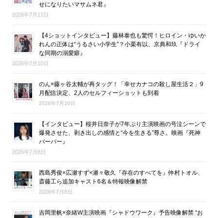
せになりたいマサムネ君』
2026年7月11日
【4ショットインタビュー】藤林泰也も驚愕！ヒロイン・ゆいか
れんの正体は“うるさい小学生”？小栗有以、京典和玖『ドライ
な同期の溺愛癖』
2026年7月10日
のん×藤ヶ谷太輔が再タッグ！「幸せカナコの殺し屋生活２」9
月配信決定、2人のセルフィーショットも到着
2026年7月10日
【インタビュー】桜井日奈子が7年ぶり主演映画の号泣シーンで
爆発させた、剥き出しの感情と“今を生きる”尊さ。映画『死神
バーバー』
2026年7月8日
西島秀俊×広瀬すず×瀬々敬久『存在のすべてを』仲村トオル、
斎藤工ら追加キャスト6名＆特報映像解禁
2026年7月8日
吉岡里帆×奈緒W主演映画『シャドウワーク』予告映像解禁 “お