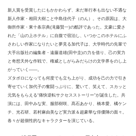
o
k
新人賞を受賞したにもかかわらず、未だ単行本も出ない不遇な
新人作家・相田大樹こと中島佳代子（のん）。その原因は、大
御所作家・東十条宗典(滝藤賢一)の酷評であった。文豪に愛さ
れた「山の上ホテル」に自腹で宿泊し、いつかこのホテルにふ
さわしい作家になりたいと夢見る加代子は、大学時代の先輩で
大手出版社の編集者・遠藤道雄(田中圭)の力を借り、己の実力
と奇想天外な作戦で、権威としがらみだらけの文学界をのし上
がっていく――。
ズタボロになっても何度でも立ち上がり、成功を己の力で引き
寄せていく加代子の奮闘っぷりに、驚いて、笑えて、スカッと
元気をもらえる“痛快逆転サクセスストーリー”が誕生した。共
演には、田中みな実、服部樹咲、髙石あかり、橋本愛、橘ケン
チ、光石研、若村麻由美など実力派＆超豪華な俳優陣の面々。
各々が超個性的なキャラクターを演じている。