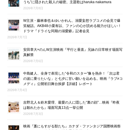
うち”に隠された殺人の秘密。主題歌はharuka nakamura
2026年7月8日
W主演・藤林泰也＆ゆいかれん、溺愛妄想ラブコメの会見で爆
笑秘話。AKB48小栗有以、ファンの心が読める能力がほしい！
ドラマ『ドライな同期の溺愛癖』記者会見
2026年7月7日
安田章大×のんW主演映画『平行と垂直』兄妹の日常映す場面写
真解禁
2026年7月6日
中島健人、全身で表現した“令和のスター”像を熱弁！「次は君
の波に乗りたいな」と七夕に甘い願いを込める。映画『ラブ≠コ
メディ』公開初日舞台挨拶【詳細】レポート
2026年7月4日
吉野北人＆鈴木愛理、最愛の人に隠した“裏の顔”…映画『昨夜
は殺れたかも』場面写真13点一挙公開
2026年7月3日
映画『藁にもすがる獣たち』カナダ・ファンタジア国際映画祭