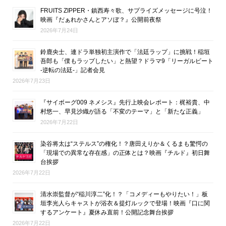
FRUITS ZIPPER・鎮西寿々歌、サプライズメッセージに号泣！
映画『だぁれかさんとアソぼ？』公開前夜祭
2026年7月24日
鈴鹿央士、連ドラ単独初主演作で「法廷ラップ」に挑戦！稲垣
吾郎も「僕もラップしたい」と熱望？ドラマ9「リーガルビート
-逆転の法廷-」記者会見
2026年7月23日
『サイボーグ009 ネメシス』先行上映会レポート：梶裕貴、中
村悠一、早見沙織が語る「不変のテーマ」と「新たな正義」
2026年7月22日
染谷将太は“ステルス”の権化！？唐田えりか＆くるまも驚愕の
「現場での異常な存在感」の正体とは？映画『チルド』初日舞
台挨拶
2026年7月22日
清水崇監督が“稲川淳二”化！？「コメディーもやりたい！」板
垣李光人らキャストが浴衣＆提灯ルックで登場！映画『口に関
するアンケート』夏休み直前！公開記念舞台挨拶
2026年7月22日