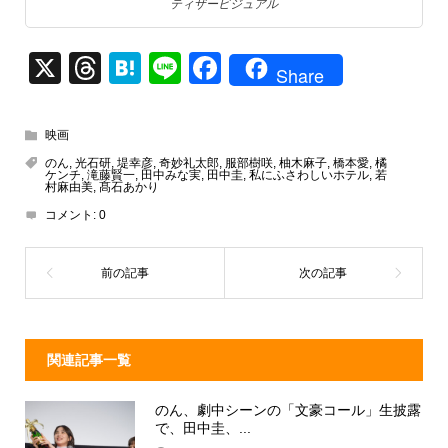
ティザービジュアル
X
T
H
Li
F
Share
hr
at
n
a
e
e
e
c
映画
a
n
e
のん
,
光石研
,
堤幸彦
,
奇妙礼太郎
,
服部樹咲
,
柚木麻子
,
橋本愛
,
橘
ケンチ
,
滝藤賢一
,
田中みな実
,
田中圭
,
私にふさわしいホテル
,
若
d
a
b
村麻由美
,
髙石あかり
コメント:
0
s
o
o
k
関連記事一覧
のん、劇中シーンの「文豪コール」生披露
で、田中圭、...