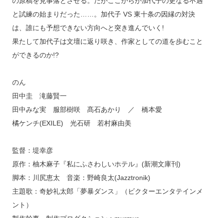
の原稿を見事落とさせる。だがここからが加代子の更なる不遇
と試練の始まりだった……。加代子 VS 東十条の因縁の対決
は、誰にも予想できない方向へと突き進んでいく!
果たして加代子は文壇に返り咲き、作家としての道を歩むこと
ができるのか!?
のん
田中圭 滝藤賢一
田中みな実 服部樹咲 髙石あかり ／ 橋本愛
橘ケンチ(EXILE) 光石研 若村麻由美
監督：堤幸彦
原作：柚木麻子『私にふさわしいホテル』(新潮文庫刊)
脚本：川尻恵太 音楽：野崎良太(Jazztronik)
主題歌：奇妙礼太郎「夢暴ダンス」（ビクターエンタテインメ
ント）