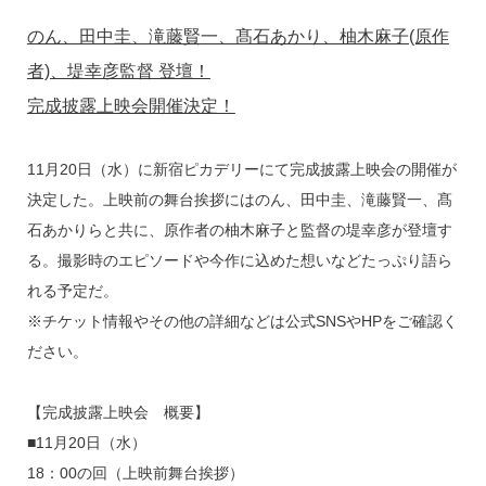
のん、田中圭、滝藤賢一、髙石あかり、柚木麻子(原作
者)、堤幸彦監督 登壇！
完成披露上映会開催決定！
11月20日（水）に新宿ピカデリーにて完成披露上映会の開催が
決定した。上映前の舞台挨拶にはのん、田中圭、滝藤賢一、髙
石あかりらと共に、原作者の柚木麻子と監督の堤幸彦が登壇す
る。撮影時のエピソードや今作に込めた想いなどたっぷり語ら
れる予定だ。
※チケット情報やその他の詳細などは公式SNSやHPをご確認く
ださい。
【完成披露上映会 概要】
■11月20日（水）
18：00の回（上映前舞台挨拶）