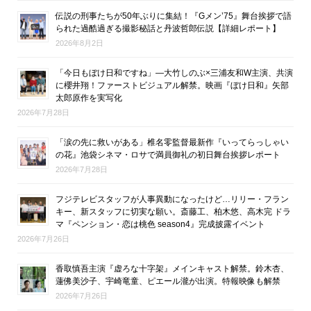
伝説の刑事たちが50年ぶりに集結！『Gメン’75』舞台挨拶で語
られた過酷過ぎる撮影秘話と丹波哲郎伝説【詳細レポート】
2026年8月2日
「今日もぼけ日和ですね」―大竹しのぶ×三浦友和W主演、共演
に櫻井翔！ファーストビジュアル解禁。映画『ぼけ日和』矢部
太郎原作を実写化
2026年7月28日
「涙の先に救いがある」椎名零監督最新作『いってらっしゃい
の花』池袋シネマ・ロサで満員御礼の初日舞台挨拶レポート
2026年7月28日
フジテレビスタッフが人事異動になったけど…リリー・フラン
キー、新スタッフに切実な願い。斎藤工、柏木悠、高木完 ドラ
マ『ペンション・恋は桃色 season4』完成披露イベント
2026年7月26日
香取慎吾主演『虚ろな十字架』メインキャスト解禁。鈴木杏、
蓮佛美沙子、宇崎竜童、ピエール瀧が出演。特報映像も解禁
2026年7月26日