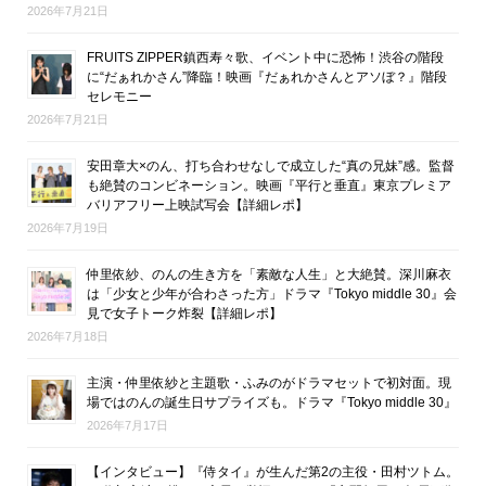
2026年7月21日
FRUITS ZIPPER鎮西寿々歌、イベント中に恐怖！渋谷の階段
に“だぁれかさん”降臨！映画『だぁれかさんとアソぼ？』階段
セレモニー
2026年7月21日
安田章大×のん、打ち合わせなしで成立した“真の兄妹”感。監督
も絶賛のコンビネーション。映画『平行と垂直』東京プレミア
バリアフリー上映試写会【詳細レポ】
2026年7月19日
仲里依紗、のんの生き方を「素敵な人生」と大絶賛。深川麻衣
は「少女と少年が合わさった方」ドラマ『Tokyo middle 30』会
見で女子トーク炸裂【詳細レポ】
2026年7月18日
主演・仲里依紗と主題歌・ふみのがドラマセットで初対面。現
場ではのんの誕生日サプライズも。ドラマ『Tokyo middle 30』
2026年7月17日
【インタビュー】『侍タイ』が生んだ第2の主役・田村ツトム。