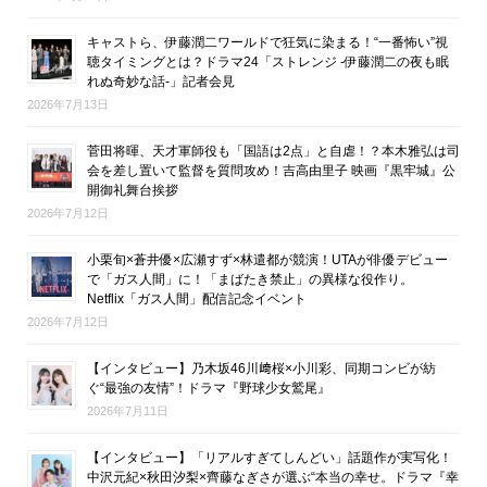
キャストら、伊藤潤二ワールドで狂気に染まる！“一番怖い”視
聴タイミングとは？ドラマ24「ストレンジ -伊藤潤二の夜も眠
れぬ奇妙な話-」記者会見
2026年7月13日
菅田将暉、天才軍師役も「国語は2点」と自虐！？本木雅弘は司
会を差し置いて監督を質問攻め！吉高由里子 映画『黒牢城』公
開御礼舞台挨拶
2026年7月12日
小栗旬×蒼井優×広瀬すず×林遣都が競演！UTAが俳優デビュー
で「ガス人間」に！「まばたき禁止」の異様な役作り。
Netflix「ガス人間」配信記念イベント
2026年7月12日
【インタビュー】乃木坂46川﨑桜×小川彩、同期コンビが紡
ぐ“最強の友情”！ドラマ『野球少女鷲尾』
2026年7月11日
【インタビュー】「リアルすぎてしんどい」話題作が実写化！
中沢元紀×秋田汐梨×齊藤なぎさが選ぶ“本当の幸せ。ドラマ『幸