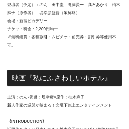
登壇者（予定）：のん 田中圭 滝藤賢一 髙石あかり 柚木
麻子（原作者） 堤幸彦監督（敬称略）
会場：新宿ピカデリー
チケット料金：2,200円均一
※無料鑑賞・各種割引・ムビチケ・前売券・割引券等使用不
可。
映画『私にふさわしいホテル』
主演：のん×監督：堤幸彦×原作：柚木麻子
新人作家の逆襲が始まる！文壇下剋上エンタテインメント！
《INTRODUCTION》