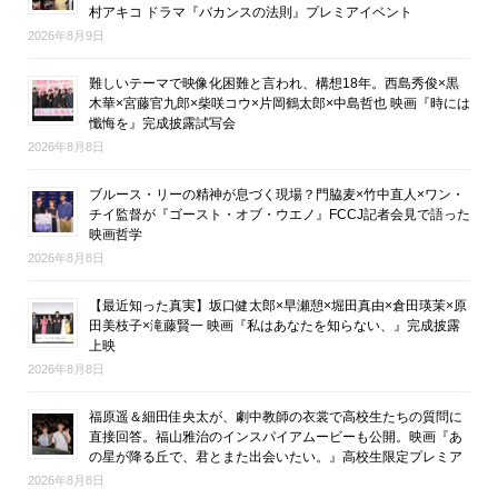
村アキコ ドラマ『バカンスの法則』プレミアイベント
2026年8月9日
難しいテーマで映像化困難と言われ、構想18年。西島秀俊×黒
木華×宮藤官九郎×柴咲コウ×片岡鶴太郎×中島哲也 映画『時には
懺悔を』完成披露試写会
2026年8月8日
ブルース・リーの精神が息づく現場？門脇麦×竹中直人×ワン・
チイ監督が『ゴースト・オブ・ウエノ』FCCJ記者会見で語った
映画哲学
2026年8月8日
【最近知った真実】坂口健太郎×早瀬憩×堀田真由×倉田瑛茉×原
田美枝子×滝藤賢一 映画『私はあなたを知らない、』完成披露
上映
2026年8月8日
福原遥＆細田佳央太が、劇中教師の衣裳で高校生たちの質問に
直接回答。福山雅治のインスパイアムービーも公開。映画『あ
の星が降る丘で、君とまた出会いたい。』高校生限定プレミア
2026年8月8日