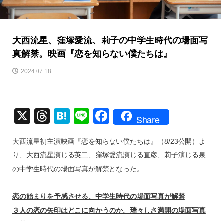
大西流星、窪塚愛流、莉子の中学生時代の場面写
真解禁。映画『恋を知らない僕たちは』
2024.07.18
X
T
H
Li
F
Share
hr
at
n
a
大西流星初主演映画『恋を知らない僕たちは』（8/23公開）よ
e
e
e
c
り、大西流星演じる英二、窪塚愛流演じる直彦、莉子演じる泉
a
n
e
の中学生時代の場面写真が解禁となった。
d
a
b
s
o
恋の始まりを予感させる、中学生時代の場面写真が解禁
o
３人の恋の矢印はどこに向かうのか。瑞々しさ満開の場面写真