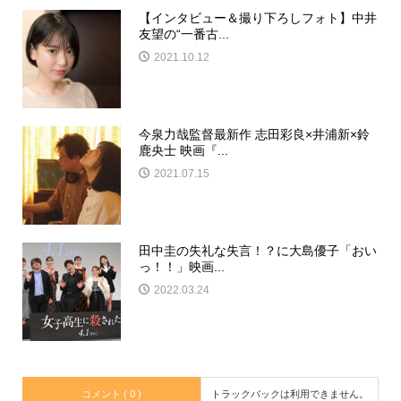
【インタビュー＆撮り下ろしフォト】中井
友望の“一番古...
2021.10.12
今泉力哉監督最新作 志田彩良×井浦新×鈴
鹿央士 映画『...
2021.07.15
田中圭の失礼な失言！？に大島優子「おい
っ！！」映画...
2022.03.24
コメント ( 0 )
トラックバックは利用できません。