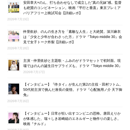
安田章大×のん、打ち合わせなしで成立した“真の兄妹”感。監督
も絶賛のコンビネーション。映画『平行と垂直』東京プレミア
バリアフリー上映試写会【詳細レポ】
2026年7月19日
仲里依紗、のんの生き方を「素敵な人生」と大絶賛。深川麻衣
は「少女と少年が合わさった方」ドラマ『Tokyo middle 30』会
見で女子トーク炸裂【詳細レポ】
2026年7月18日
主演・仲里依紗と主題歌・ふみのがドラマセットで初対面。現
場ではのんの誕生日サプライズも。ドラマ『Tokyo middle 30』
2026年7月17日
【インタビュー】『侍タイ』が生んだ第2の主役・田村ツトム。
50代初主演で挑んだ座長の覚悟。ドラマ『心配無用ノ介 天下御
免』
2026年7月16日
【インタビュー】日常が狂い出すコンビニの恐怖。唐田えりか
が体感した、瑞々しき岩崎組のエネルギーと物作りの楽しさ。
映画『チルド』
2026年7月16日