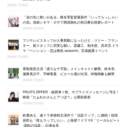
2026年7月28日
「涙の先に救いがある」椎名零監督最新作『いってらっしゃい
の花』池袋シネマ・ロサで満員御礼の初日舞台挨拶レポート
2026年7月28日
フジテレビスタッフが人事異動になったけど…リリー・フラン
キー、新スタッフに切実な願い。斎藤工、柏木悠、高木完 ドラ
マ『ペンション・恋は桃色 season4』完成披露イベント
2026年7月26日
香取慎吾主演『虚ろな十字架』メインキャスト解禁。鈴木杏、
蓮佛美沙子、宇崎竜童、ピエール瀧が出演。特報映像も解禁
2026年7月26日
FRUITS ZIPPER・鎮西寿々歌、サプライズメッセージに号泣！
映画『だぁれかさんとアソぼ？』公開前夜祭
2026年7月24日
鈴鹿央士、連ドラ単独初主演作で「法廷ラップ」に挑戦！稲垣
吾郎も「僕もラップしたい」と熱望？ドラマ9「リーガルビート
-逆転の法廷-」記者会見