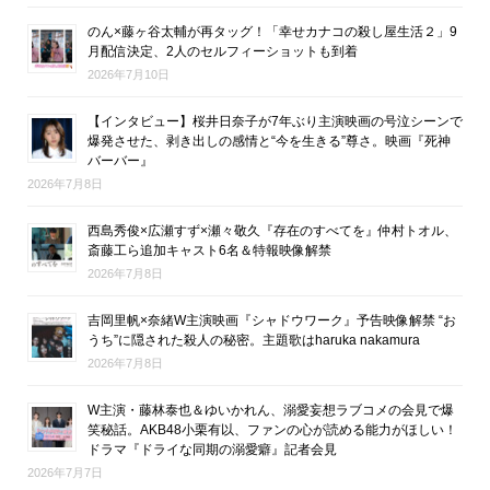
のん×藤ヶ谷太輔が再タッグ！「幸せカナコの殺し屋生活２」9
月配信決定、2人のセルフィーショットも到着
2026年7月10日
【インタビュー】桜井日奈子が7年ぶり主演映画の号泣シーンで
爆発させた、剥き出しの感情と“今を生きる”尊さ。映画『死神
バーバー』
2026年7月8日
西島秀俊×広瀬すず×瀬々敬久『存在のすべてを』仲村トオル、
斎藤工ら追加キャスト6名＆特報映像解禁
2026年7月8日
吉岡里帆×奈緒W主演映画『シャドウワーク』予告映像解禁 “お
うち”に隠された殺人の秘密。主題歌はharuka nakamura
2026年7月8日
W主演・藤林泰也＆ゆいかれん、溺愛妄想ラブコメの会見で爆
笑秘話。AKB48小栗有以、ファンの心が読める能力がほしい！
ドラマ『ドライな同期の溺愛癖』記者会見
2026年7月7日