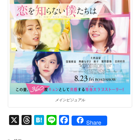
メインビジュアル
X
T
H
Li
F
Share
hr
at
n
a
e
e
e
c