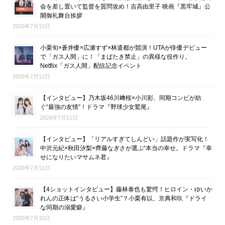
会を差し置いて監督を質問攻め！吉高由里子 映画『黒牢城』公
開御礼舞台挨拶
2026年7月12日
小栗旬×蒼井優×広瀬すず×林遣都が競演！UTAが俳優デビュー
で「ガス人間」に！「まばたき禁止」の異様な役作り。
Netflix「ガス人間」配信記念イベント
2026年7月12日
【インタビュー】乃木坂46川﨑桜×小川彩、同期コンビが紡
ぐ“最強の友情”！ドラマ『野球少女鷲尾』
2026年7月11日
【インタビュー】「リアルすぎてしんどい」話題作が実写化！
中沢元紀×秋田汐梨×齊藤なぎさが選ぶ“本当の幸せ。ドラマ『幸
せになりたいマサムネ君』
2026年7月11日
【4ショットインタビュー】藤林泰也も驚愕！ヒロイン・ゆいか
れんの正体は“うるさい小学生”？小栗有以、京典和玖『ドライ
な同期の溺愛癖』
2026年7月10日