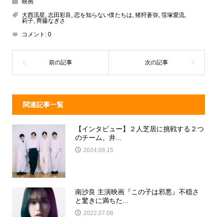
映画
a
n
e
大西流星
,
志田彩良
,
恋を知らない僕たちは
,
猪狩蒼弥
,
窪塚愛流
,
莉子
,
齊藤なぎさ
d
a
b
コメント:
0
s
o
o
k
関連記事一覧
【インタビュー】２人芝居に挑戦する２つ
のチーム。井...
2024.09.15
南沙良 主演映画『この子は邪悪』不穏さ
と驚きに満ちた...
2022.07.08