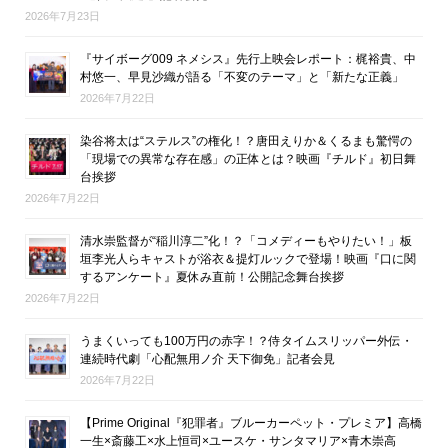
2026年7月23日
『サイボーグ009 ネメシス』先行上映会レポート：梶裕貴、中
村悠一、早見沙織が語る「不変のテーマ」と「新たな正義」
2026年7月22日
染谷将太は“ステルス”の権化！？唐田えりか＆くるまも驚愕の
「現場での異常な存在感」の正体とは？映画『チルド』初日舞
台挨拶
2026年7月22日
清水崇監督が“稲川淳二”化！？「コメディーもやりたい！」板
垣李光人らキャストが浴衣＆提灯ルックで登場！映画『口に関
するアンケート』夏休み直前！公開記念舞台挨拶
2026年7月22日
うまくいっても100万円の赤字！？侍タイムスリッパー外伝・
連続時代劇「心配無用ノ介 天下御免」記者会見
2026年7月22日
【Prime Original『犯罪者』ブルーカーペット・プレミア】高橋
一生×斎藤工×水上恒司×ユースケ・サンタマリア×青木崇高