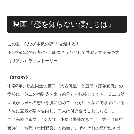
映画『恋を知らない僕たちは』
この夏、6人の“本気の恋”が交錯する！
予想外の恋の行方に＜360度キュンとして共感＞する等身大
（リアル）ラブストーリー！！
《STORY》
中学2年、親友同士の英二（大西流星）と直彦（窪塚愛流）の
学校に、英二の幼馴染・泉（莉子）が転校してくる。英二は幼
い頃から泉への想いを胸に秘めていたが、言葉にできずにいる
うちに直彦が泉へ告白し、二人は付き合うことになる…。
同じ高校に進学した3人は、小春（齊藤なぎさ）、太一（猪狩
蒼弥）、瑞穂（志田彩良）と出会い、それぞれの恋が動き出