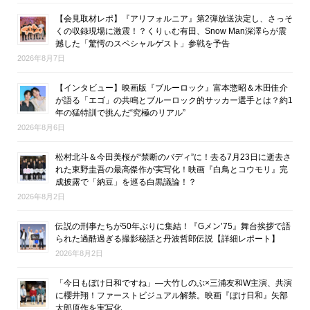
【会見取材レポ】『アリフォルニア』第2弾放送決定し、さっそ
くの収録現場に激震！？くりぃむ有田、Snow Man深澤らが震
撼した「驚愕のスペシャルゲスト」参戦を予告
2026年8月7日
【インタビュー】映画版『ブルーロック』富本惣昭＆木田佳介
が語る「エゴ」の共鳴とブルーロック的サッカー選手とは？約1
年の猛特訓で挑んだ“究極のリアル”
2026年8月6日
松村北斗＆今田美桜が“禁断のバディ”に！去る7月23日に逝去さ
れた東野圭吾の最高傑作が実写化！映画『白鳥とコウモリ』完
成披露で「納豆」を巡る白黒議論！？
2026年8月2日
伝説の刑事たちが50年ぶりに集結！『Gメン’75』舞台挨拶で語
られた過酷過ぎる撮影秘話と丹波哲郎伝説【詳細レポート】
2026年8月2日
「今日もぼけ日和ですね」―大竹しのぶ×三浦友和W主演、共演
に櫻井翔！ファーストビジュアル解禁。映画『ぼけ日和』矢部
太郎原作を実写化