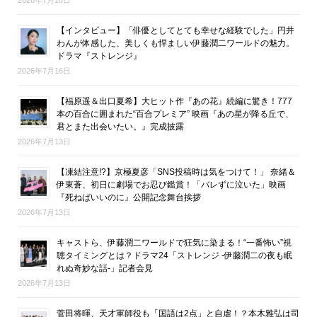
【インタビュー】「俳優としてとても幸せな経験でした」円井
わんが体感した、美しくも悍ましい伊藤潤二ワールドの魅力。
ドラマ『ストレンジ』
2026年7月16日
【福原遥＆出口夏希】大ヒット作『あの花』続編に驚き！777
本の百合に囲まれた“百合プレミア” 映画『あの星が降る丘で、
君とまた出会いたい。』完成披露
2026年7月13日
【凍結注意!?】京極夏彦「SNS投稿時は気をつけて！」 奈緒＆
伊東蒼、初日に劇場でお忍び鑑賞！「バレずに泣いた」映画
『死ねばいいのに』公開記念舞台挨拶
2026年7月13日
キャストら、伊藤潤二ワールドで狂気に染まる！“一番怖い”視
聴タイミングとは？ドラマ24「ストレンジ -伊藤潤二の夜も眠
れぬ奇妙な話-」記者会見
2026年7月13日
菅田将暉、天才軍師役も「国語は2点」と自虐！？本木雅弘は司