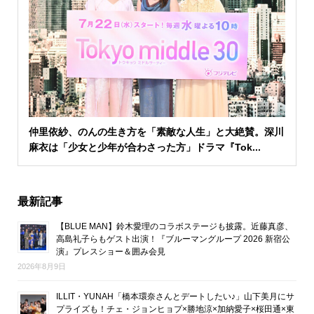
仲里依紗、のんの生き方を「素敵な人生」と大絶賛。深川
麻衣は「少女と少年が合わさった方」ドラマ『Tok...
最新記事
【BLUE MAN】鈴木愛理のコラボステージも披露。近藤真彦、
高島礼子らもゲスト出演！『ブルーマングループ 2026 新宿公
演』プレスショー＆囲み会見
2026年8月9日
ILLIT・YUNAH「橋本環奈さんとデートしたい♪」山下美月にサ
プライズも！チェ・ジョンヒョプ×勝地涼×加納愛子×桜田通×東