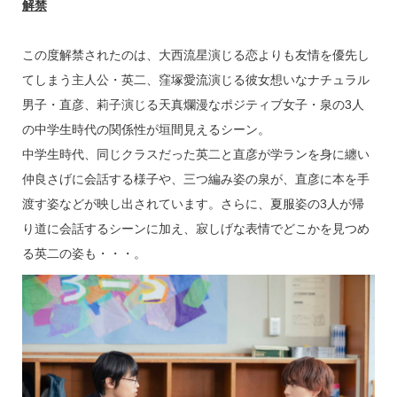
k
解禁
この度解禁されたのは、大西流星演じる恋よりも友情を優先し
てしまう主人公・英二、窪塚愛流演じる彼女想いなナチュラル
男子・直彦、莉子演じる天真爛漫なポジティブ女子・泉の3人
の中学生時代の関係性が垣間見えるシーン。
中学生時代、同じクラスだった英二と直彦が学ランを身に纏い
仲良さげに会話する様子や、三つ編み姿の泉が、直彦に本を手
渡す姿などが映し出されています。さらに、夏服姿の3人が帰
り道に会話するシーンに加え、寂しげな表情でどこかを見つめ
る英二の姿も・・・。