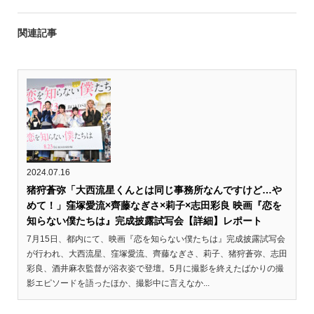
関連記事
2024.07.16
猪狩蒼弥「大西流星くんとは同じ事務所なんですけど…や
めて！」窪塚愛流×齊藤なぎさ×莉子×志田彩良 映画『恋を
知らない僕たちは』完成披露試写会【詳細】レポート
7月15日、都内にて、映画『恋を知らない僕たちは』完成披露試写会
が行われ、大西流星、窪塚愛流、齊藤なぎさ、莉子、猪狩蒼弥、志田
彩良、酒井麻衣監督が浴衣姿で登壇。5月に撮影を終えたばかりの撮
影エピソードを語ったほか、撮影中に言えなか...