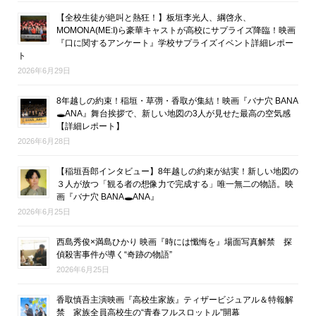
【全校生徒が絶叫と熱狂！】板垣李光人、綱啓永、
MOMONA(ME:I)ら豪華キャストが高校にサプライズ降臨！映画
『口に関するアンケート』学校サプライズイベント詳細レポー
ト
2026年6月29日
8年越しの約束！稲垣・草彅・香取が集結！映画『バナ穴 BANA
🕳ANA』舞台挨拶で、新しい地図の3人が見せた最高の空気感
【詳細レポート】
2026年6月28日
【稲垣吾郎インタビュー】8年越しの約束が結実！新しい地図の
３人が放つ「観る者の想像力で完成する」唯一無二の物語。映
画『バナ穴 BANA🕳ANA』
2026年6月25日
西島秀俊×満島ひかり 映画『時には懺悔を』場面写真解禁 探
偵殺害事件が導く“奇跡の物語”
2026年6月25日
香取慎吾主演映画『高校生家族』ティザービジュアル＆特報解
禁 家族全員高校生の“青春フルスロットル”開幕