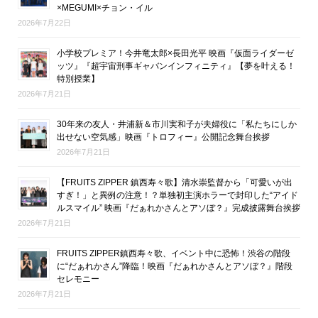
×MEGUMI×チョン・イル
2026年7月22日
小学校プレミア！今井竜太郎×長田光平 映画『仮面ライダーゼ
ッツ』『超宇宙刑事ギャバンインフィニティ』【夢を叶える！
特別授業】
2026年7月21日
30年来の友人・井浦新＆市川実和子が夫婦役に「私たちにしか
出せない空気感」映画『トロフィー』公開記念舞台挨拶
2026年7月21日
【FRUITS ZIPPER 鎮西寿々歌】清水崇監督から「可愛いが出
すぎ！」と異例の注意！？単独初主演ホラーで封印した“アイド
ルスマイル” 映画『だぁれかさんとアソぼ？』完成披露舞台挨拶
2026年7月21日
FRUITS ZIPPER鎮西寿々歌、イベント中に恐怖！渋谷の階段
に“だぁれかさん”降臨！映画『だぁれかさんとアソぼ？』階段
セレモニー
2026年7月21日