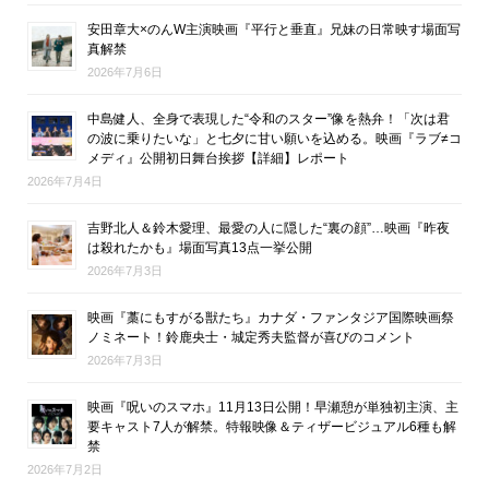
安田章大×のんW主演映画『平行と垂直』兄妹の日常映す場面写
真解禁
2026年7月6日
中島健人、全身で表現した“令和のスター”像を熱弁！「次は君
の波に乗りたいな」と七夕に甘い願いを込める。映画『ラブ≠コ
メディ』公開初日舞台挨拶【詳細】レポート
2026年7月4日
吉野北人＆鈴木愛理、最愛の人に隠した“裏の顔”…映画『昨夜
は殺れたかも』場面写真13点一挙公開
2026年7月3日
映画『藁にもすがる獣たち』カナダ・ファンタジア国際映画祭
ノミネート！鈴鹿央士・城定秀夫監督が喜びのコメント
2026年7月3日
映画『呪いのスマホ』11月13日公開！早瀬憩が単独初主演、主
要キャスト7人が解禁。特報映像＆ティザービジュアル6種も解
禁
2026年7月2日