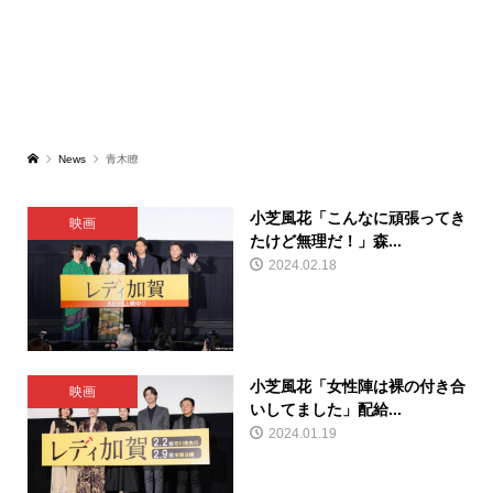
News
青木瞭
小芝風花「こんなに頑張ってき
映画
たけど無理だ！」森...
2024.02.18
小芝風花「女性陣は裸の付き合
映画
いしてました」配給...
2024.01.19