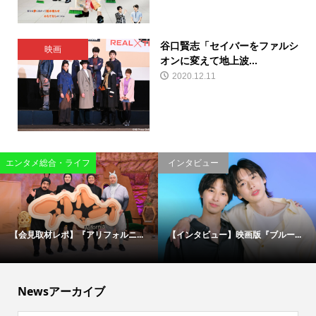
谷口賢志「セイバーをファルシ
映画
オンに変えて地上波...
2020.12.11
エンタメ総合・ライフ
インタビュー
【会見取材レポ】『アリフォルニ...
【インタビュー】映画版『ブルー...
Newsアーカイブ