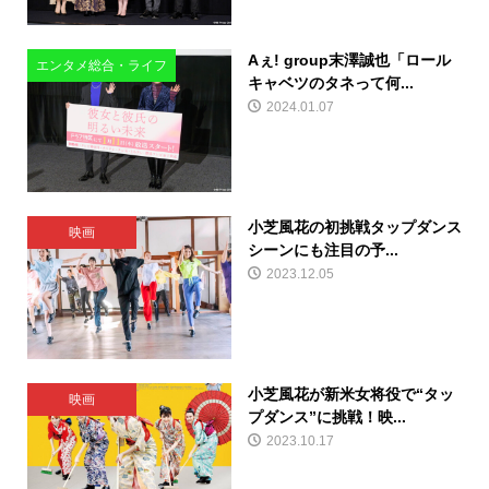
Aぇ! group末澤誠也「ロール
エンタメ総合・ライフ
キャベツのタネって何...
2024.01.07
小芝風花の初挑戦タップダンス
映画
シーンにも注目の予...
2023.12.05
小芝風花が新米女将役で“タッ
映画
プダンス”に挑戦！映...
2023.10.17