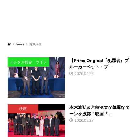
News
青木崇高
【Prime Original『犯罪者』ブ
エンタメ総合・ライフ
ルーカーペット・プ...
2026.07.22
本木雅弘＆宮舘涼太が華麗なタ
映画
ーンを披露！映画『...
2026.05.27