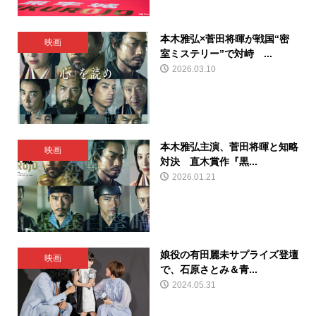
本木雅弘×菅田将暉が戦国“密
映画
室ミステリー”で対峙 ...
2026.03.10
本木雅弘主演、菅田将暉と知略
映画
対決 直木賞作『黒...
2026.01.21
娘役の有田麗未サプライズ登壇
映画
で、石原さとみ＆青...
2024.05.31