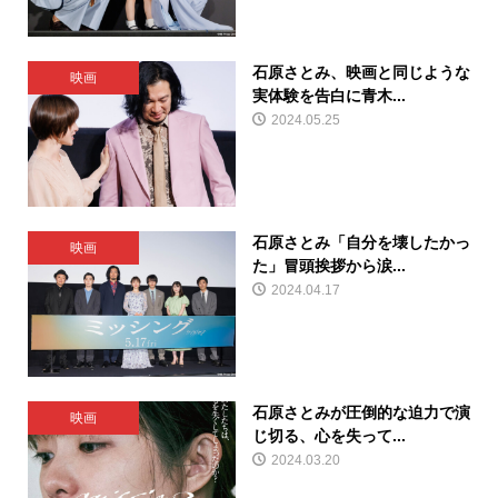
石原さとみ、映画と同じような
映画
実体験を告白に青木...
2024.05.25
石原さとみ「自分を壊したかっ
映画
た」冒頭挨拶から涙...
2024.04.17
石原さとみが圧倒的な迫力で演
映画
じ切る、心を失って...
2024.03.20