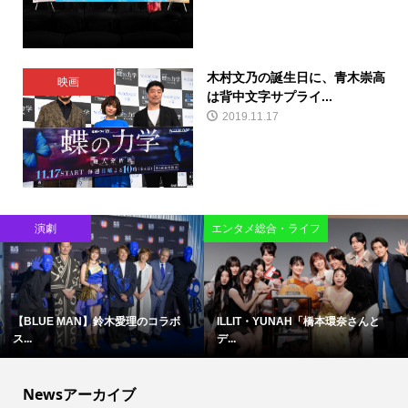
木村文乃の誕生日に、青木崇高
映画
は背中文字サプライ...
2019.11.17
演劇
エンタメ総合・ライフ
【BLUE MAN】鈴木愛理のコラボ
ILLIT・YUNAH「橋本環奈さんと
ス...
デ...
Newsアーカイブ