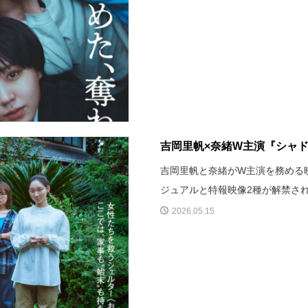
吉岡里帆×奈緒W主演『シャド
吉岡里帆と奈緒がW主演を務める
ジュアルと特報映像2種が解禁さ
2026.05.15