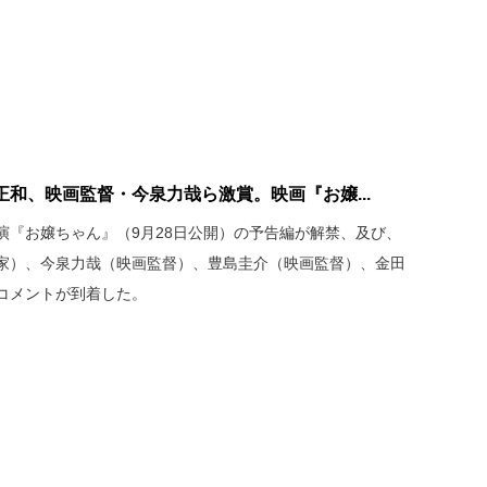
和、映画監督・今泉力哉ら激賞。映画『お嬢...
演『お嬢ちゃん』（9月28日公開）の予告編が解禁、及び、
家）、今泉力哉（映画監督）、豊島圭介（映画監督）、金田
賞コメントが到着した。