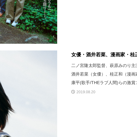
女優・酒井若菜、漫画家・桂正
二ノ宮隆太郎監督、萩原みのり主
酒井若菜（女優）、桂正和（漫画
康平(歌手/THEラブ人間)らの激
2019.08.20