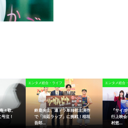
エンタメ総合・ライフ
エンタメ総合
鎮西寿々歌、
鈴鹿央士、連ドラ単独初主演作
『サイボ
に号泣！
で「法廷ラップ」に挑戦！稲垣
行上映会
吾郎...
村悠...