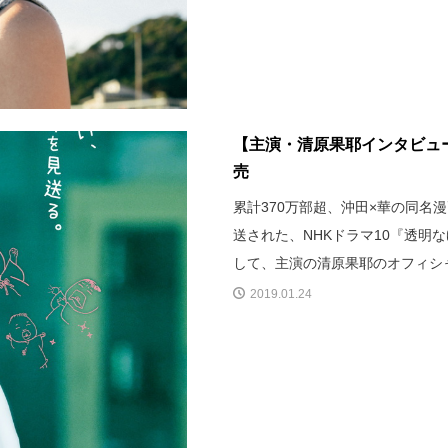
【主演・清原果耶インタビュー】
売
累計370万部超、沖田×華の同名漫
送された、NHKドラマ10『透明な
して、主演の清原果耶のオフィシ
2019.01.24