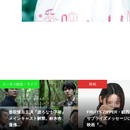
エンタメ総合・ライフ
映画
香取慎吾主演『虚ろな十字架』
FRUITS ZIPPER・
メインキャスト解禁。鈴木杏、
サプライズメッセージ
蓮佛...
映画『...