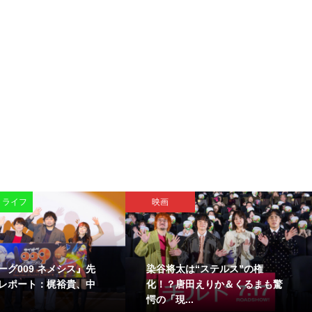
・ライフ
映画
ーグ009 ネメシス』先
染谷将太は“ステルス”の権
レポート：梶裕貴、中
化！？唐田えりか＆くるまも驚
愕の「現...