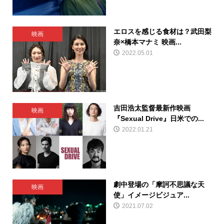
エロスを感じる食材は？武田梨
映画
奈×橋本マナミ 映画...
2022.05.01
吉田浩太監督最新作映画
映画
『Sexual Drive』日米での...
2022.01.21
劇中登場の「摩訶不思議な天
映画
使」イメージビジュア...
2021.07.02