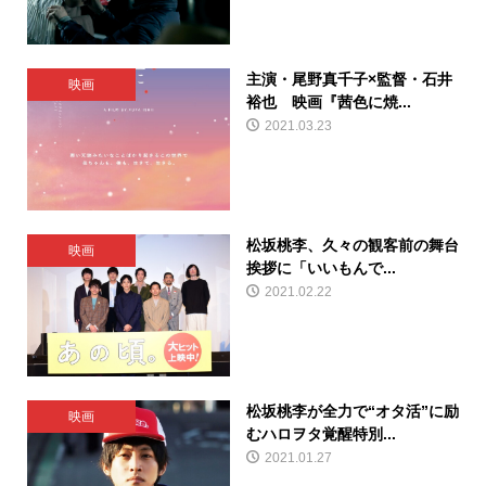
主演・尾野真千子×監督・石井
映画
裕也 映画『茜色に焼...
2021.03.23
松坂桃李、久々の観客前の舞台
映画
挨拶に「いいもんで...
2021.02.22
松坂桃李が全力で“オタ活”に励
映画
むハロヲタ覚醒特別...
2021.01.27