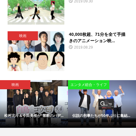
2019.09.30
40,000枚超、71分を全て手描
映画
きのアニメーション映...
2019.08.29
映画
エンタメ総合・ライフ
松村北斗＆今田美桜が“禁断のバデ...
伝説の刑事たちが50年ぶりに集結...