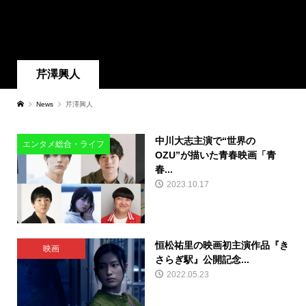
芹澤興人
News
芹澤興人
中川大志主演で“世界の
エンタメ総合・ライフ
OZU”が描いた青春映画「青
春...
2023.10.17
恒松祐里の映画初主演作品『き
映画
さらぎ駅』公開記念...
2022.05.23