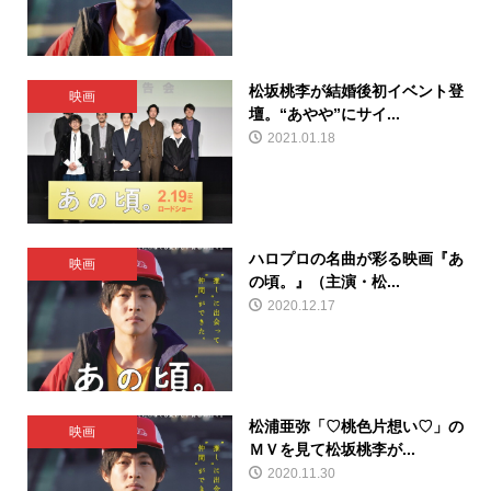
松坂桃李が結婚後初イベント登
映画
壇。“あやや”にサイ...
2021.01.18
ハロプロの名曲が彩る映画『あ
映画
の頃。』（主演・松...
2020.12.17
松浦亜弥「♡桃色片想い♡」の
映画
ＭＶを見て松坂桃李が...
2020.11.30