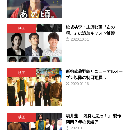
松坂桃李・主演映画『あの
映画
頃。』の追加キャスト解禁
2020.10.01
新宿武蔵野館リニューアルオー
映画
プン以降の初日動員...
2020.01.16
駒井蓮 「気持ち悪っ！」 製作
映画
期間７年の長編アニ...
2020.01.11