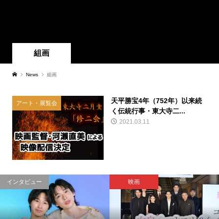
組画
News
組画
天平勝宝4年（752年）以来続
アート・展覧会
く伝統行事・東大寺二...
2021.03.11
インタビュー
映画