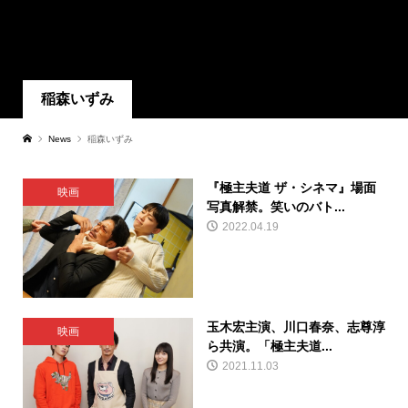
稲森いずみ
News
稲森いずみ
『極主夫道 ザ・シネマ』場面
映画
写真解禁。笑いのバト...
2022.04.19
玉木宏主演、川口春奈、志尊淳
映画
ら共演。「極主夫道...
2021.11.03