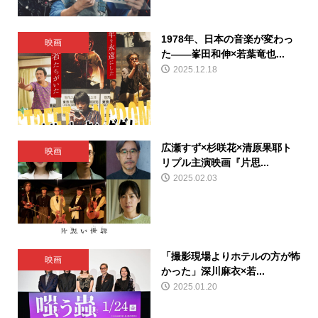
1978年、日本の音楽が変わっ
映画
た——峯田和伸×若葉竜也...
2025.12.18
広瀬すず×杉咲花×清原果耶ト
映画
リプル主演映画『片思...
2025.02.03
「撮影現場よりホテルの方が怖
映画
かった」深川麻衣×若...
2025.01.20