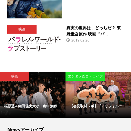
真実の世界は、どっちだ？ 東
映画
野圭吾原作 映画『パ...
2019.02.26
映画
エンタメ総合・ライフ
福原遥＆細田佳央太が、劇中教師...
【会見取材レポ】『アリフォルニ...
Newsアーカイブ