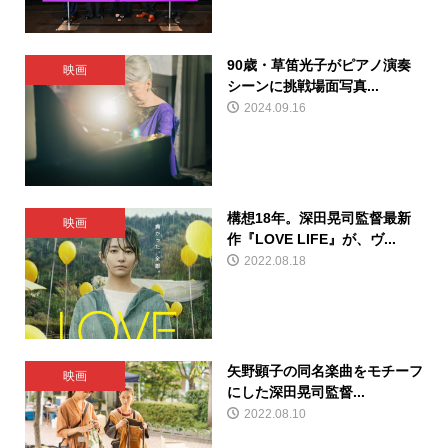
90歳・草笛光子がピアノ演奏
映画
シーンに挑戦場面写真...
2024.09.16
構想18年。深田晃司監督最新
映画
作『LOVE LIFE』が、ヴ...
2022.08.18
矢野顕子の同名楽曲をモチーフ
映画
にした深田晃司監督...
2022.08.10