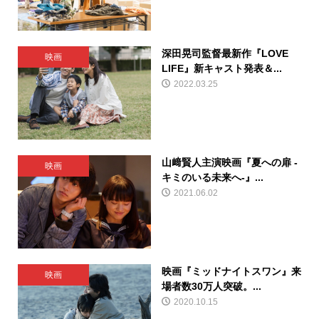
深田晃司監督最新作『LOVE
映画
LIFE』新キャスト発表＆...
2022.03.25
山﨑賢人主演映画『夏への扉 -
映画
キミのいる未来へ-』...
2021.06.02
映画『ミッドナイトスワン』来
映画
場者数30万人突破。...
2020.10.15