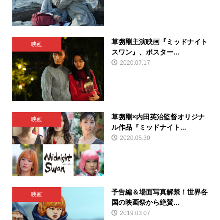
草彅剛主演映画『ミッドナイト
映画
スワン』、ポスター...
2020.07.17
草彅剛×内田英治監督オリジナ
映画
ル作品『ミッドナイト...
2020.05.30
予告編＆場面写真解禁！世界各
映画
国の映画祭から絶賛...
2019.03.07