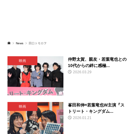
News
田口トモロヲ
仲野太賀、親友・若葉竜也との
映画
10代からの絆に感極...
2026.03.29
峯田和伸×若葉竜也W主演『ス
映画
トリート・キングダム...
2026.01.21