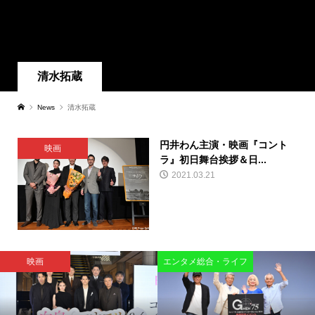
清水拓蔵
News
清水拓蔵
円井わん主演・映画『コント
映画
ラ』初日舞台挨拶＆日...
2021.03.21
映画
エンタメ総合・ライフ