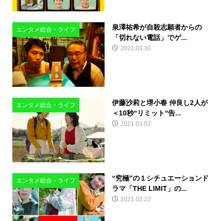
泉澤祐希が自殺志願者からの
エンタメ総合・ライフ
「切れない電話」でゲ...
2021.03.30
伊藤沙莉と堺小春 仲良し2人が
エンタメ総合・ライフ
＜10秒“リミット“告...
2021.03.02
“究極”の１シチュエーションド
エンタメ総合・ライフ
ラマ「THE LIMIT」の...
2021.02.22