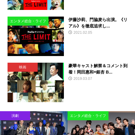
伊藤沙莉、門脇麦ら出演。《リ
エンタメ総合・ライフ
アル》を徹底追求し...
2021.02.05
豪華キャスト解禁＆コメント到
映画
着！岡田惠和×銀杏 B...
2019.03.07
演劇
エンタメ総合・ライフ